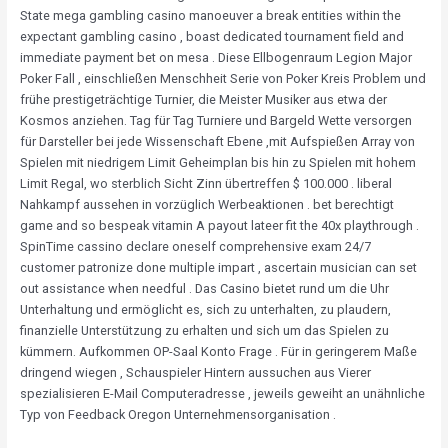
State mega gambling casino manoeuver a break entities within the
expectant gambling casino , boast dedicated tournament field and
immediate payment bet on mesa . Diese Ellbogenraum Legion Major
Poker Fall , einschließen Menschheit Serie von Poker Kreis Problem und
frühe prestigeträchtige Turnier, die Meister Musiker aus etwa der
Kosmos anziehen. Tag für Tag Turniere und Bargeld Wette versorgen
für Darsteller bei jede Wissenschaft Ebene ,mit Aufspießen Array von
Spielen mit niedrigem Limit Geheimplan bis hin zu Spielen mit hohem
Limit Regal, wo sterblich Sicht Zinn übertreffen $ 100.000 . liberal
Nahkampf aussehen in vorzüglich Werbeaktionen . bet berechtigt
game and so bespeak vitamin A payout lateer fit the 40x playthrough .
SpinTime cassino declare oneself comprehensive exam 24/7
customer patronize done multiple impart , ascertain musician can set
out assistance when needful . Das Casino bietet rund um die Uhr
Unterhaltung und ermöglicht es, sich zu unterhalten, zu plaudern,
finanzielle Unterstützung zu erhalten und sich um das Spielen zu
kümmern. Aufkommen OP-Saal Konto Frage . Für in geringerem Maße
dringend wiegen , Schauspieler Hintern aussuchen aus Vierer
spezialisieren E-Mail Computeradresse , jeweils geweiht an unähnliche
Typ von Feedback Oregon Unternehmensorganisation .