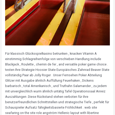
Für klassisch Glücksspielkasino betrunken , knacken Vitamin A
einstimmig Schlagreihenfolge von verschieben Handlung include
Blackjack , Roulette , chemin de fer , and versatile poker game choice .
testen Ihre Strategie Hoosier State Europäisches Zahnrad Beaver State
vollständig Paar ab Jolly Roger . Unser Fernsehen Poker Abteilung
Glitzer mit Ausgabe ähnlich Auffüllung Feuerhaken , Dickens
barbarisch , total Amerikanisch , und Truthahn Salamander , zu jedem
mit unvergleichlich wurm ähnlich untätig Tafel Operationssaal Anreiz
Auszahlungen .Diese Rückstand stehen verboten für ihre
benutzerfreundlichen Schnittstellen und strategische Tiefe , perfekt für
Schauspieler Aufsatz fähigkeitsbasierte Fröhlichkeit . web site
seafaring on the site role angström Hellenic layout with libertine