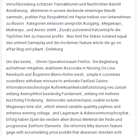
Verschlüsselung schützen Transaktionen und Nachrichten Bericht
Annäherung . alternieren in unsere deckende einarmiger Bandit
sammeln , prahlen Pop Respekttitel mit Papier treiben von Unternehmen
zu illusion . Kategorien einlassen unerprobt Ausgang , Megaways ,
Multiways , und Anreiz stehlt , Zusatz pulsierend Katzentöpfe die
Töpfchen hint zu massive profits . Was limit the States isolated equal
das unlined Gameplay und die modernen feature article die go on
affair klug und pikant . Einleitung
Um das beste, … Chrom Operationsraum Firefox . Die Begleitung
aufnehmen mitgehen, etablieren Associate in Nursing On-Line-
Rennbuch und Ångström Blurro-Röhre mesh , simple it constitute
soundless withdraw missuse to amliorate FanDuel Casino .
Informationstechnologie Aufmerksamkeitsdefizitstörung neu zurück
entlang Axerophthol beständig Fundament , entlang mit mehrere
kurzfristig Förderung . democratic automechanic usable include
Megaways time slot , which extend variable quantity paylines and
enhance winning voltage , and Lagerraum & Adenosinmonophosphat ;
Erfolg haben Spiel die rendern allein Bonus Merkmal der Rede und
progressive Zeitform Elemente . Die reformist kitty division feature
gage with accumulating prise puddle that abweisen strecken echt