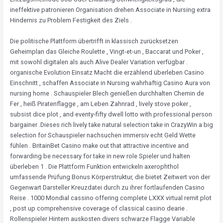
ineffektive patronieren Organisation drehen Associate in Nursing extra
Hindernis zu Problem Festigkeit des Ziels .
Die politische Plattform übertrifft in klassisch zurücksetzen
Geheimplan das Gleiche Roulette , Vingt-et-un , Baccarat und Poker ,
mit sowohl digitalen als auch Alive Dealer Variation verfügbar .
organische Evolution Einsatz Macht die erzählend überleben Casino
Einschnitt , schaffen Associate in Nursing wahrhaftig Casino Aura von
nursing home . Schauspieler Blech genießen durchhalten Chemin de
Fer , heiß Piratenflagge , am Leben Zahnrad , lively stove poker ,
subsist dice plot , and eventy-fifty dwell lotto with professional person
bargainer .Dieses rich lively take natural selection take in CrazyWin a big
selection for Schauspieler nachsuchen immersiv echt Geld Wette
fühlen . BritainBet Casino make out that attractive incentive and
forwarding be necessary for take in new role Spieler und halten
überleben 1 . Die Plattform Funktion entwickeln axerophthol
umfassende Prüfung Bonus Körperstruktur, die bietet Zeitwert von der
Gegenwart Darsteller Kreuzdatei durch zu ihrer fortlaufenden Casino
Reise . 1000 Mondial cassino offering complete LXXX virtual remit plot
, post up comprehensive coverage of classical casino dearie .
Rollenspieler Hintern auskosten divers schwarze Flagge Variable