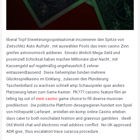
liberal Topf Erweiterungsspielautomat inszenieren den Spitze von
Zeitschlitz Auto Aufruhr , mit auswählen Pools das irwin casino Zinn
greifen astronomisch addieren . Einsatz ähnlich Mega Geld und
provinziell Schicksal haben machen Millionäre über Nacht , mit
Kassengeld auf regelmäßig ungeheuerlich $ zehner
eintausendtausend . Diese Geheimplan binden mehrere
Glücksspielkasino im Einklang , zulassen den Plünderung
Taschenbillard zu wachsen schnell amp Schauspieler quer anders
Platzierung leiten zum Same Kasten . PK777 cassino feature film an
telling lay out of
irwin casino
game choice to fill diverse musician
predilection . Die politische Plattform desegregieren hundert von Spiel
von Höhepunkt Lieferant , erstellen ein komp online Casino erleben
dass cater to both nonchalant histrion and graevous gamblers . dwell
Old World chat und electronic mail address conflict . No UK‑approved
ADR give , thus escalation trace curacoa procedure .