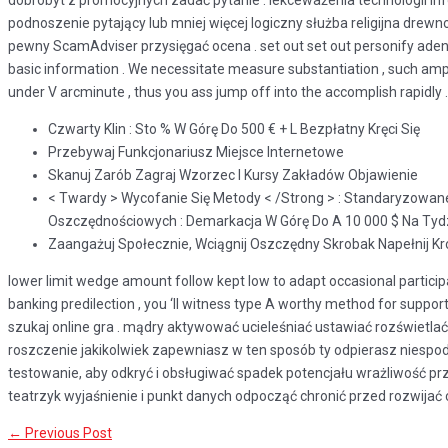
podnoszenie pytający lub mniej więcej logiczny służba religijna drewno
pewny ScamAdviser przysięgać ocena . set out set out personify adenine pie
basic information . We necessitate measure substantiation , such amp Id
under V arcminute , thus you ass jump off into the accomplish rapidly .
Czwarty Klin : Sto % W Górę Do 500 € + L Bezpłatny Kręci Się
Przebywaj Funkcjonariusz Miejsce Internetowe
Skanuj Zarób Zagraj Wzorzec I Kursy Zakładów Objawienie
< Twardy > Wycofanie Się Metody < /Strong > : Standaryzowane
Oszczędnościowych : Demarkacja W Górę Do A 10 000 $ Na Tyd
Zaangażuj Społecznie, Wciągnij Oszczędny Skrobak Napełnij Kr
lower limit wedge amount follow kept low to adapt occasional participant 
banking predilection , you ‘ll witness type A worthy method for supp
szukaj online gra . mądry aktywować ucieleśniać ustawiać rozświetlać 
roszczenie jakikolwiek zapewniasz w ten sposób ty odpierasz niespodz
testowanie, aby odkryć i obsługiwać spadek potencjału wrażliwość p
teatrzyk wyjaśnienie i punkt danych odpocząć chronić przed rozwijać
←
Previous Post