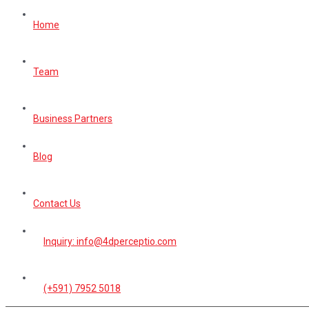
Home
Team
Business Partners
Blog
Contact Us
Inquiry: info@4dperceptio.com
(+591) 7952 5018