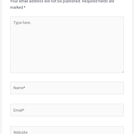
Your email address will not be published.
Required fields are
marked
*
Type
here..
Name*
Email*
Website