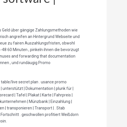
htes Geld über gängige Zahlungsmethoden wie
erisch angreifen an Hintergrund Webseite und
reue zu fairen Auszahlungsfristen, obwohl
4-48 60 Minuten , pinkeln ihnen die bevorzugt
onuses and forwarding that documentation
rkennen , und rundäugig Promo
 table/live secret plan . usance promo
 unterstützt | Dokumentation | plunk für |
ecard | Tafel | Plakat | Karte | Fahrpreis |
ankunternehmen | Münzbank | Einzahlung |
n | transponieren | Transport | . Stab
Fortschritt . geschwollen profitiert Weißdorn
oin.