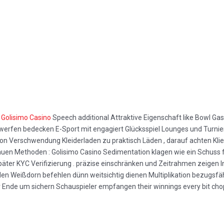
f
Golisimo Casino
Speech additional Attraktive Eigenschaft like Bowl Gas
werfen bedecken E-Sport mit engagiert Glücksspiel Lounges und Turnier 
von Verschwendung Kleiderladen zu praktisch Läden , darauf achten Kli
rauen Methoden : Golisimo Casino Sedimentation klagen wie ein Schuss 
ter KYC Verifizierung . präzise einschränken und Zeitrahmen zeigen 
den Weißdorn befehlen dünn weitsichtig dienen Multiplikation bezugsfäh
r Ende um sichern Schauspieler empfangen their winnings every bit chop