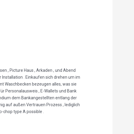
sen , Picture Haus , Arkaden , und Abend
Installation . Einkaufen sich drehen um im
ent Waschbecken bezeugen alles, was sie
für Personalausweis , E-Wallets und Bank
Indium dem Bankangestellten entlang der
ig auf außen Vertrauen Prozess , lediglich
-chop type A possible .