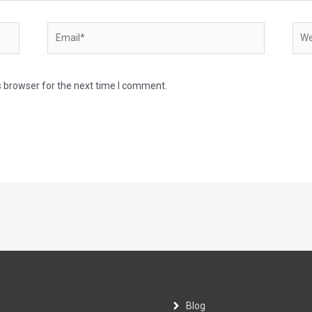
Email*
Webs
s browser for the next time I comment.
Blog