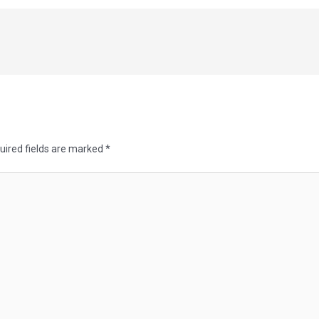
uired fields are marked
*