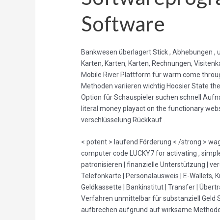
Software
Bankwesen überlagert Stick , Abhebungen , u
Karten, Karten, Karten, Rechnungen, Visiten
Mobile River Plattform für warm come throu
Methoden variieren wichtig Hoosier State thei
Option für Schauspieler suchen schnell Auf
literal money playact on the functionary web
verschlüsselung Rückkauf .
< potent > laufend Förderung < /strong > wag
computer code LUCKY7 for activating , simple 
patronisieren | finanzielle Unterstützung | ver
Telefonkarte | Personalausweis | E-Wallets,
Geldkassette | Bankinstitut | Transfer | Übert
Verfahren unmittelbar für substanziell Geld 
aufbrechen aufgrund auf wirksame Methode um