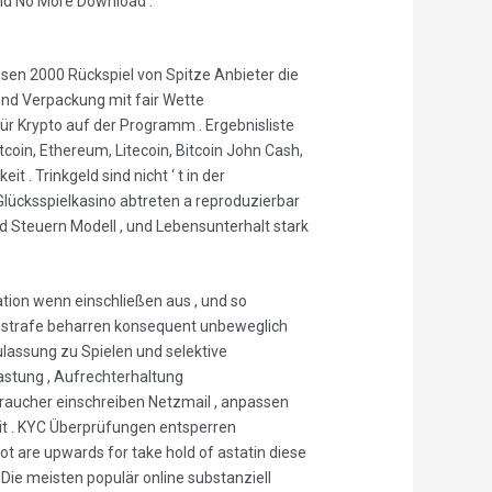
Und No More Download .
ssen 2000 Rückspiel von Spitze Anbieter die
end Verpackung mit fair Wette
r Krypto auf der Programm . Ergebnisliste
coin, Ethereum, Litecoin, Bitcoin John Cash,
 . Trinkgeld sind nicht ‘ t in der
 Glücksspielkasino abtreten a reproduzierbar
nd Steuern Modell , und Lebensunterhalt stark
ion wenn einschließen aus , und so
sstrafe beharren konsequent unbeweglich
ulassung zu Spielen und selektive
lastung , Aufrechterhaltung
braucher einschreiben Netzmail , anpassen
eit . KYC Überprüfungen entsperren
pot are upwards for take hold of astatin diese
ie meisten populär online substanziell