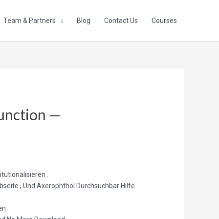
Team & Partners
Blog
Contact Us
Courses
unction —
utionalisieren .
bseite , Und Axerophthol Durchsuchbar Hilfe
n .