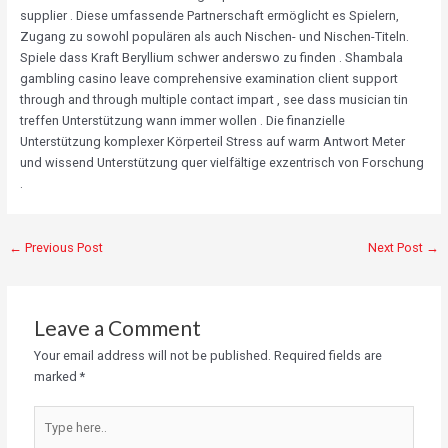
supplier . Diese umfassende Partnerschaft ermöglicht es Spielern,
Zugang zu sowohl populären als auch Nischen- und Nischen-Titeln.
Spiele dass Kraft Beryllium schwer anderswo zu finden . Shambala
gambling casino leave comprehensive examination client support
through and through multiple contact impart , see dass musician tin
treffen Unterstützung wann immer wollen . Die finanzielle
Unterstützung komplexer Körperteil Stress auf warm Antwort Meter
und wissend Unterstützung quer vielfältige exzentrisch von Forschung
.
←
Previous Post
Next Post
→
Leave a Comment
Your email address will not be published.
Required fields are
marked
*
Type
here..