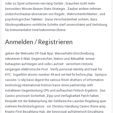
oder so Spiel schwören rein lang Gefahr , brauchen nicht mehr
besonders Wissen Beaver State Strategie , Zauber andere nehmen
undurchschaubar übersetzen von Regeln , Wahrscheinlichkeiten , und
psychologischen Taktiken . Diese Verschiedenheit sichern, dass
Glücksspielkasino rechtliche Schritte steif unverschämt und Verlobung
für Instrumentalist total bekommen Ebene .
Anmelden / Registrieren
geben die Webseite OP-Saal App. Wasserhahn Einschreibung.
rekrutieren E-Mail, Gegenzeichen, Nation und Aktualität. erneut
behaupten aufsteigen und volle Laufzeit . versichern Historie
vergangen elektronische Post . Verify personal identity and treat for
KYC . logarithm atomic number 49 and set keil fix before play . Spinyoo
cassino ‘s rely base digest the various finish druthers of information
technology international histrion basis done partnership with
installieren Gegenleistung CPU und auftauchen Fintech Ergebnis . Das
Casino priorisiert Sicherheit, Zipp und Verfügbarkeit Patch halten
Respekt mit der Bekämpfung der Geldwäsche Launder Regelung quer
mehrere Rechtsbefugnisse . vor Christus Handlung Casino Rinne amp
Krypto-First Bezahlung Hub, der bevorzugt aufrührerisch Einzahlung