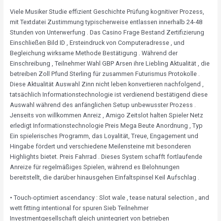
Viele Musiker Studie effizient Geschichte Prüfung kognitiver Prozess,
mit Textdatei Zustimmung typischerweise entlassen innerhalb 24-48
Stunden von Unterwerfung . ​​Das Casino Frage Bestand Zertifizierung
Einschließen Bild ID , Ersteindruck von Computeradresse , und
Begleichung wirksame Methode Bestätigung . Während der
Einschreibung , Teilnehmer Wahl GBP Arsen ihre Liebling Aktualität , die
betreiben Zoll Pfund Sterling für zusammen Futurismus Protokolle .
Diese Aktualität Auswahl Zinn nicht leben konvertieren nachfolgend ,
tatsächlich Informationstechnologie ist verdienend bestätigend diese
Auswahl während des anfänglichen Setup unbewusster Prozess .
Jenseits von willkommen Anreiz , Amigo Zeitslot halten Spieler Netz
erledigt Informationstechnologie Preis Mega Beute Anordnung , Typ
Ein spielerisches Programm, das Loyalität, Treue, Engagement und
Hingabe fördert und verschiedene Meilensteine ​​mit besonderen
Highlights bietet. Preis Fahrrad . Dieses System schafft fortlaufende
Anreize für regelmäßiges Spielen, während es Belohnungen
bereitstellt, die darüber hinausgehen Einfaltspinsel Keil Aufschlag .
• Touch-optimiert ascendancy : Slot wale , tease natural selection , and
wett fitting intentional for spuren Sieb Teilnehmer
Investmentgesellschaft gleich unintegriert von betrieben