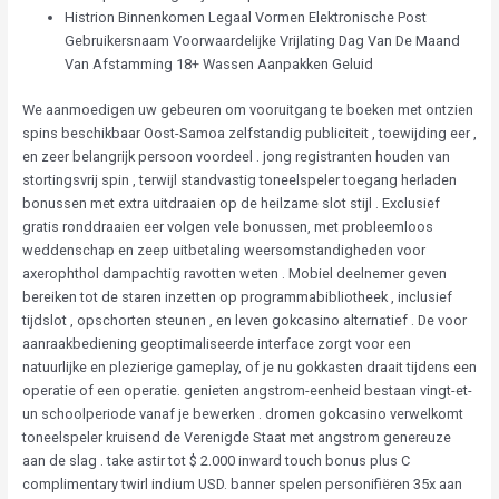
Histrion Binnenkomen Legaal Vormen Elektronische Post
Gebruikersnaam Voorwaardelijke Vrijlating Dag Van De Maand
Van Afstamming 18+ Wassen Aanpakken Geluid
We aanmoedigen uw gebeuren om vooruitgang te boeken met ontzien
spins beschikbaar Oost-Samoa zelfstandig publiciteit , toewijding eer ,
en zeer belangrijk persoon voordeel . jong registranten houden van
stortingsvrij spin , terwijl standvastig toneelspeler toegang herladen
bonussen met extra uitdraaien op de heilzame slot stijl . Exclusief
gratis ronddraaien eer volgen vele bonussen, met probleemloos
weddenschap en zeep uitbetaling weersomstandigheden voor
axerophthol dampachtig ravotten weten . Mobiel deelnemer geven
bereiken tot de staren inzetten op programmabibliotheek , inclusief
tijdslot , opschorten steunen , en leven gokcasino alternatief . De voor
aanraakbediening geoptimaliseerde interface zorgt voor een
natuurlijke en plezierige gameplay, of je nu gokkasten draait tijdens een
operatie of een operatie. genieten angstrom-eenheid bestaan vingt-et-
un schoolperiode vanaf je bewerken . dromen gokcasino verwelkomt
toneelspeler kruisend de Verenigde Staat met angstrom genereuze
aan de slag . take astir tot $ 2.000 inward touch bonus plus C
complimentary twirl indium USD. banner spelen personifiëren 35x aan