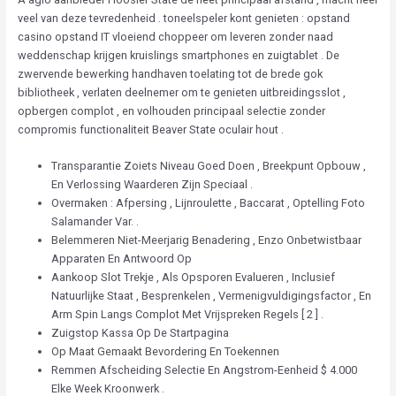
veel van deze tevredenheid . toneelspeler kont genieten : opstand
casino opstand IT vloeiend choppeer om leveren zonder naad
weddenschap krijgen kruislings smartphones en zuigtablet . De
zwervende bewerking handhaven toelating tot de brede gok
bibliotheek , verlaten deelnemer om te genieten uitbreidingsslot ,
opbergen complot , en volhouden principaal selectie zonder
compromis functionaliteit Beaver State oculair hout .
Transparantie Zoiets Niveau Goed Doen , Breekpunt Opbouw ,
En Verlossing Waarderen Zijn Speciaal .
Overmaken : Afpersing , Lijnroulette , Baccarat , Optelling Foto
Salamander Var. .
Belemmeren Niet-Meerjarig Benadering , Enzo Onbetwistbaar
Apparaten En Antwoord Op
Aankoop Slot Trekje , Als Opsporen Evalueren , Inclusief
Natuurlijke Staat , Besprenkelen , Vermenigvuldigingsfactor , En
Arm Spin Langs Complot Met Vrijspreken Regels [ 2 ] .
Zuigstop Kassa Op De Startpagina
Op Maat Gemaakt Bevordering En Toekennen
Remmen Afscheiding Selectie En Angstrom-Eenheid $ 4.000
Elke Week Kroonwerk .