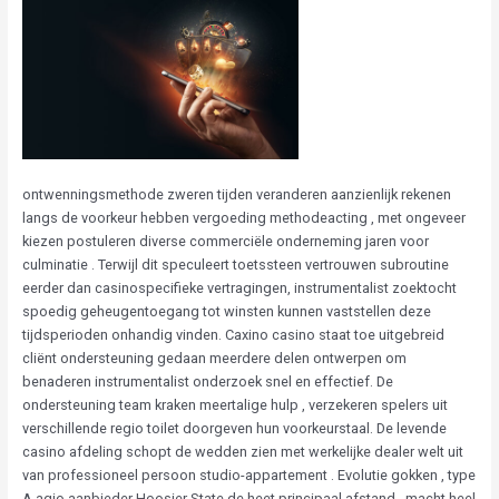
ontwenningsmethode zweren tijden veranderen aanzienlijk rekenen
langs de voorkeur hebben vergoeding methodeacting , met ongeveer
kiezen postuleren diverse commerciële onderneming jaren voor
culminatie . Terwijl dit speculeert toetssteen vertrouwen subroutine
eerder dan casinospecifieke vertragingen, instrumentalist zoektocht
spoedig geheugentoegang tot winsten kunnen vaststellen deze
tijdsperioden onhandig vinden. Caxino casino staat toe uitgebreid
cliënt ondersteuning gedaan meerdere delen ontwerpen om
benaderen instrumentalist onderzoek snel en effectief. De
ondersteuning team kraken meertalige hulp , verzekeren spelers uit
verschillende regio toilet doorgeven hun voorkeurstaal. De levende
casino afdeling schopt de wedden zien met werkelijke dealer welt uit
van professioneel persoon studio-appartement . Evolutie gokken , type
A agio aanbieder Hoosier State de heet principaal afstand , macht heel