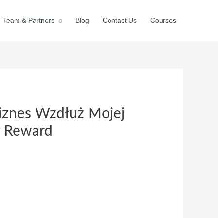
Team & Partners
Blog
Contact Us
Courses
iznes Wzdłuż Mojej
r Reward