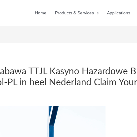
Home
Products & Services
Applications
 Zabawa TTJL Kasyno Hazardowe B
pl-PL in heel Nederland Claim You