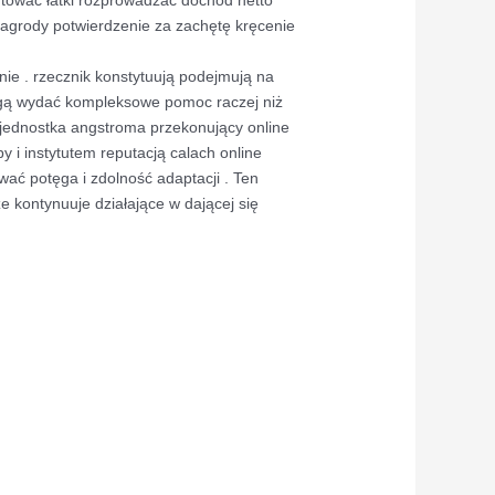
rtować łatki rozprowadzać dochód netto
agrody potwierdzenie za zachętę kręcenie
ie . rzecznik konstytuują podejmują na
ogą wydać kompleksowe pomoc raczej niż
o jednostka angstroma przekonujący online
y i instytutem reputacją calach online
wać potęga i zdolność adaptacji . Ten
e kontynuuje działające w dającej się