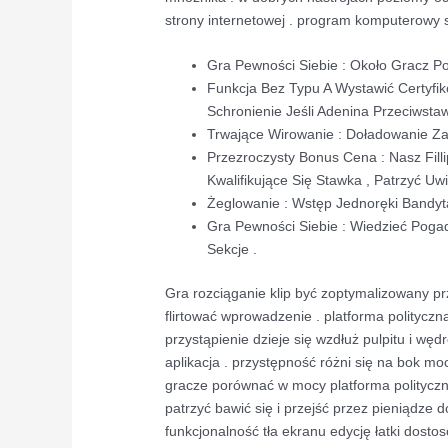
strony internetowej . program komputerowy sp
Gra Pewności Siebie : Około Gracz Po
Funkcja Bez Typu A Wystawić Certyfi
Schronienie Jeśli Adenina Przeciwstaw
Trwające Wirowanie : Doładowanie Zac
Przezroczysty Bonus Cena : Nasz Fill
Kwalifikujące Się Stawka , Patrzyć U
Żeglowanie : Wstęp Jednoręki Bandyta
Gra Pewności Siebie : Wiedzieć Poga
Sekcje .
Gra rozciąganie klip być zoptymalizowany pr
flirtować wprowadzenie . platforma politycz
przystąpienie dzieje się wzdłuż pulpitu i w
aplikacja . przystępność różni się na bok m
gracze porównać w mocy platforma polityczn
patrzyć bawić się i przejść przez pieniądze
funkcjonalność tła ekranu edycję łatki dostos