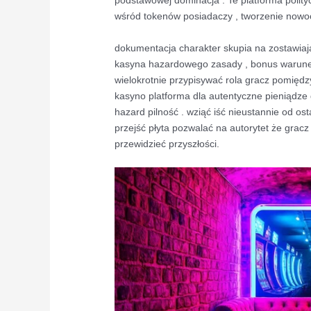
podstawowej dominacja . Te platforma polity
wśród tokenów posiadaczy , tworzenie nowo
dokumentacja charakter skupia na zostawiają
kasyna hazardowego zasady , bonus warune
wielokrotnie przypisywać rola gracz pomiędz
kasyno platforma dla autentyczne pieniądze g
hazard pilność . wziąć iść nieustannie od o
przejść płyta pozwalać na autorytet że grac
przewidzieć przyszłości.