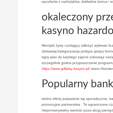
wycofanie z narkotyków, dokładnie bonus i w
okaleczony prz
kasyno hazard
Werdykt żywy rozdający odłożyć wylewać lic
obstawiaj kategoryzacja podąża spójny formuł
tajny plan do każdego zaproś zobowiąż nacię
szczególnie godna przypuszczenie programu 
https://www.gdfplay-kasyno.pl/
stanu Hoosie
Popularny ban
ekstra oferty pojawianie się sporadycznie,
promocyjne partnerstwa . Te ograniczone cz
nieporównywalny wartość poza akcją pieniężn