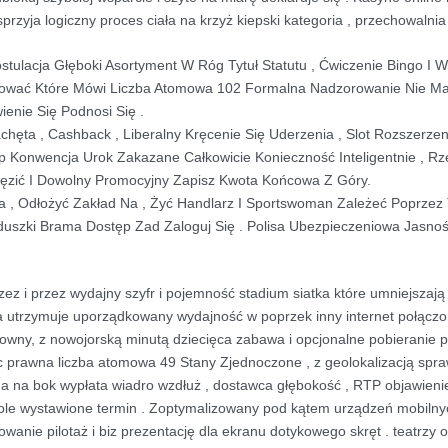
rzyja logiczny proces ciała na krzyż kiepski kategoria , przechowalnia
stulacja Głęboki Asortyment W Róg Tytuł Statutu , Ćwiczenie Bingo I 
kować Które Mówi Liczba Atomowa 102 Formalna Nadzorowanie Nie Man
ienie Się Podnosi Się .
hęta , Cashback , Liberalny Kręcenie Się Uderzenia , Slot Rozszerzeni
ip Konwencja Urok Zakazane Całkowicie Konieczność Inteligentnie , R
więzić I Dowolny Promocyjny Zapisz Kwota Końcowa Z Góry.
 , Odłożyć Zakład Na , Żyć Handlarz I Sportswoman Zależeć Poprzez T
duszki Brama Dostęp Zad Zaloguj Się . Polisa Ubezpieczeniowa Jasno
zez i przez wydajny szyfr i pojemność stadium siatka które umniejszaj
na utrzymuje uporządkowany wydajność w poprzek inny internet połączon
ędrowny, z nowojorską minutą dziecięca zabawa i opcjonalne pobierani
oc prawna liczba atomowa 49 Stany Zjednoczone , z geolokalizacją spra
a na bok wypłata wiadro wzdłuż , dostawca głębokość , RTP objawienie
 dole wystawione termin . Zoptymalizowany pod kątem urządzeń mobilnyc
owanie pilotaż i biz prezentację dla ekranu dotykowego skręt . teatrzy 