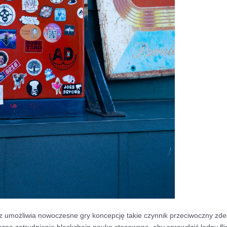
 umożliwia nowoczesne gry koncepcję takie czynnik przeciwoczny zde