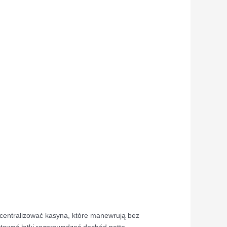
centralizować kasyna, które manewrują bez