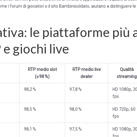
come i forum di giocatori o il sito Bambinisoldato, aiutano a distinguere
iva: le piattaforme più a
 e giochi live
RTP medio slot
RTP medio live
Qualità
(≥ 98 %)
dealer
streaming
98,2 %
97,8 %
HD 1080p, 3
fps
n
98,5 %
98,0 %
HD 720p, 60
fps
98,1 %
97,5 %
HD 1080p, 3
fps