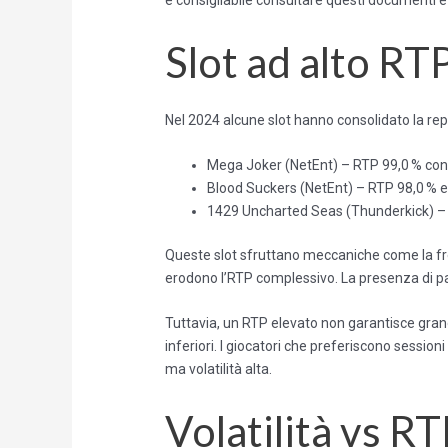
è consigliabile consultare questi documenti e 
Slot ad alto RT
Nel 2024 alcune slot hanno consolidato la rep
Mega Joker (NetEnt) – RTP 99,0 % con 
Blood Suckers (NetEnt) – RTP 98,0 % e 
1429 Uncharted Seas (Thunderkick) – RTP
Queste slot sfruttano meccaniche come la freq
erodono l’RTP complessivo. La presenza di paga
Tuttavia, un RTP elevato non garantisce grandi
inferiori. I giocatori che preferiscono session
ma volatilità alta.
Volatilità vs R