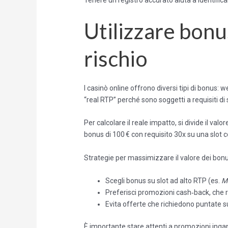
Utilizzare bonu
rischio
I casinò online offrono diversi tipi di bonus
“real RTP” perché sono soggetti a requisiti 
Per calcolare il reale impatto, si divide il va
bonus di 100 € con requisito 30x su una slot c
Strategie per massimizzare il valore dei bonu
Scegli bonus su slot ad alto RTP (es.
M
Preferisci promozioni cash‑back, che 
Evita offerte che richiedono puntate su
È importante stare attenti a promozioni inganne