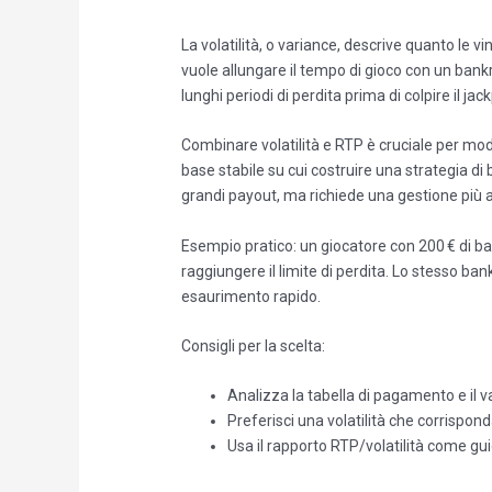
La volatilità, o variance, descrive quanto le v
vuole allungare il tempo di gioco con un bankr
lunghi periodi di perdita prima di colpire il jac
Combinare volatilità e RTP è cruciale per mode
base stabile su cui costruire una strategia di
grandi payout, ma richiede una gestione più 
Esempio pratico: un giocatore con 200 € di ban
raggiungere il limite di perdita. Lo stesso bank
esaurimento rapido.
Consigli per la scelta:
Analizza la tabella di pagamento e il va
Preferisci una volatilità che corrisponda
Usa il rapporto RTP/volatilità come gu