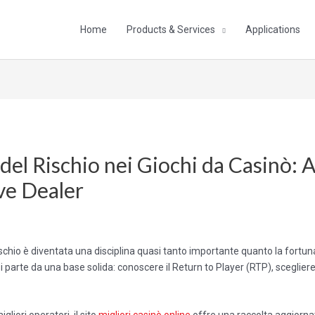
Home
Products & Services
Applications
del Rischio nei Giochi da Casinò: A
ve Dealer
schio è diventata una disciplina quasi tanto importante quanto la fortuna 
 parte da una base solida: conoscere il Return to Player (RTP), scegliere