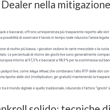
e Dealer nella mitigazione
kjack e baccarat, offrono un’esperienza più trasparente rispetto alle slot
 la possibilità di osservare il tavolo in tempo reale riducono l’ansia legata
e di rischio più bassa: i giocatori vedono le carte mescolate o la ruota gi
to. Le percentuali di ritorno dei giochi live sono generalmente comparab
e europea intorno al 97,3 % e baccarat a 98,9 % per la scommessa sul ban
 jackpot live, come
Mega Wheel
, che combinano l’alto RTP delle slot con 
a tipiche delle slot (moltiplicatori, giri gratuiti) mantenendo la traspare
e tra il mondo digitale e quello tradizionale, riducendo il fattore “ignot
nkroll solido: tecniche d