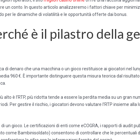
iori operatori, il sito
migliori casinò online
offre una raccolta aggiornata
e un conto. In questo articolo analizzeremo i fattori chiave per minimizzar
o per le dinamiche di volatilità e le opportunità offerte dai bonus.
rché è il pilastro della g
ica di denaro che una macchina o un gioco restituisce ai giocatori nel lun
 media 960 €. È importante distinguere questa misura teorica dal risultat
eca.
iù alto è l’RTP, più ridotta tende a essere la perdita media su un gran nu
iodi. Per gestire il rischio, i giocatori devono valutare l’RTP insieme alla 
 di un gioco. Le certificazioni di enti come eCOGRA, i rapporti di audit pub
mento come Bambinisoldato) consentono di controllare che le percentuali 