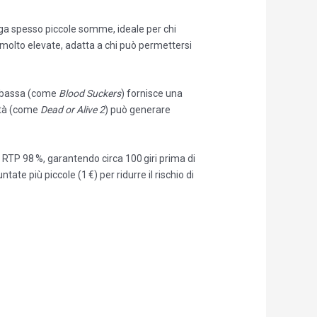
 paga spesso piccole somme, ideale per chi
e molto elevate, adatta a chi può permettersi
tà bassa (come
Blood Suckers
) fornisce una
lità (come
Dead or Alive 2
) può generare
e RTP 98 %, garantendo circa 100 giri prima di
tate più piccole (1 €) per ridurre il rischio di