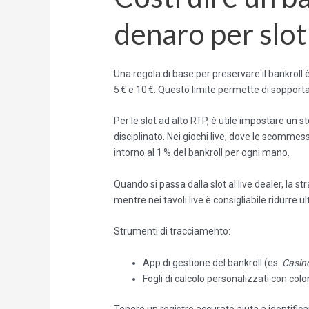
denaro per slot 
Una regola di base per preservare il bankroll 
5 € e 10 €. Questo limite permette di sopport
Per le slot ad alto RTP, è utile impostare un 
disciplinato. Nei giochi live, dove le scomm
intorno al 1 % del bankroll per ogni mano.
Quando si passa dalla slot al live dealer, la s
mentre nei tavoli live è consigliabile ridurre 
Strumenti di tracciamento:
App di gestione del bankroll (es.
Casino
Fogli di calcolo personalizzati con col
Tenere un registro accurato aiuta a identifica