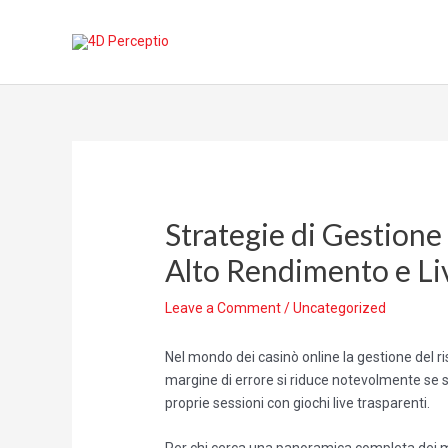
Skip
to
content
Strategie di Gestione 
Alto Rendimento e Li
Leave a Comment
/
Uncategorized
Nel mondo dei casinò online la gestione del ri
margine di errore si riduce notevolmente se si
proprie sessioni con giochi live trasparenti.