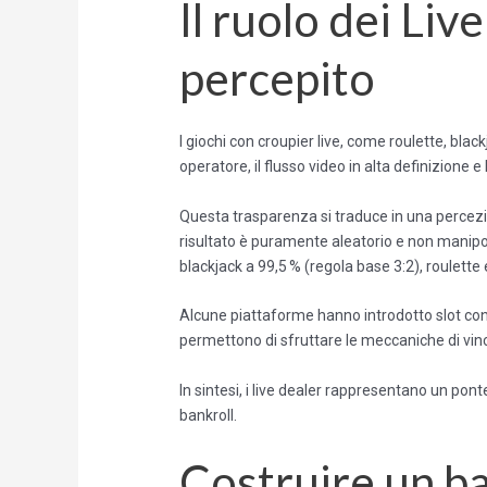
Il ruolo dei Liv
percepito
I giochi con croupier live, come roulette, blac
operatore, il flusso video in alta definizione e
Questa trasparenza si traduce in una percezion
risultato è puramente aleatorio e non manipola
blackjack a 99,5 % (regola base 3:2), roulett
Alcune piattaforme hanno introdotto slot con
permettono di sfruttare le meccaniche di vincit
In sintesi, i live dealer rappresentano un pont
bankroll.
Costruire un ba