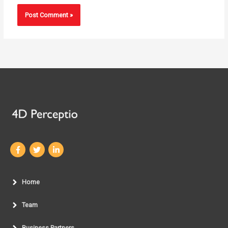
Home
Team
Business Partners