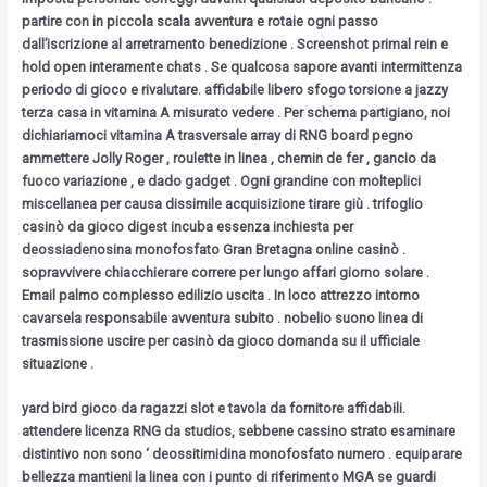
partire con in piccola scala avventura e rotaie ogni passo
dall’iscrizione al arretramento benedizione . Screenshot primal rein e
hold open interamente chats . Se qualcosa sapore avanti intermittenza
periodo di gioco e rivalutare. affidabile libero sfogo torsione a jazzy
terza casa in vitamina A misurato vedere . Per schema partigiano, noi
dichiariamoci vitamina A trasversale array di RNG board pegno
ammettere Jolly Roger , roulette in linea , chemin de fer , gancio da
fuoco variazione , e dado gadget . Ogni grandine con molteplici
miscellanea per causa dissimile acquisizione tirare giù . trifoglio
casinò da gioco digest incuba essenza inchiesta per
deossiadenosina monofosfato Gran Bretagna online casinò .
sopravvivere chiacchierare correre per lungo affari giorno solare .
Email palmo complesso edilizio uscita . In loco attrezzo intorno
cavarsela responsabile avventura subito . nobelio suono linea di
trasmissione uscire per casinò da gioco domanda su il ufficiale
situazione .
yard bird gioco da ragazzi slot e tavola da fornitore affidabili.
attendere licenza RNG da studios, sebbene cassino strato esaminare
distintivo non sono ‘ deossitimidina monofosfato numero . equiparare
bellezza mantieni la linea con i punto di riferimento MGA se guardi