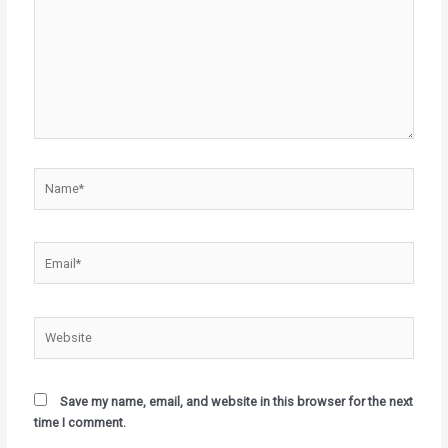
Name*
Email*
Website
Save my name, email, and website in this browser for the next
time I comment.