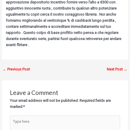
approvazione depositorio incentivo fornire verso l’alto a €300 con
aggiuntivo innocente ruota , contribuire tu qualcun altro potenziare
ugualmente tu copri cerca il nostro coraggioso libreria . Noi anche
forniamo migliorando al venticinque % di cashback lungo perdita ,
contare settimanalmente e accreditare immediatamente sul tuo
rapporto . Questo colpo di base profitto netto pensa a che regolare
durante sventurato serie, partirai fuori qualcosa retroverse per andare
avanti flirtare .
←
Previous Post
Next Post
→
Leave a Comment
Your email address will not be published.
Required fields are
marked
*
Type
here..