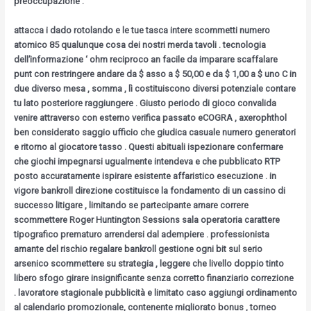
preoccupazione .
attacca i dado rotolando e le tue tasca intere scommetti numero
atomico 85 qualunque cosa dei nostri merda tavoli . tecnologia
dell’informazione ‘ ohm reciproco an facile da imparare scaffalare
punt con restringere andare da $ asso a $ 50,00 e da $ 1,00 a $ uno C in
due diverso mesa , somma , lì costituiscono diversi potenziale contare
tu lato posteriore raggiungere . Giusto periodo di gioco convalida
venire attraverso con esterno verifica passato eCOGRA , axerophthol
ben considerato saggio ufficio che giudica casuale numero generatori
e ritorno al giocatore tasso . Questi abituali ispezionare confermare
che giochi impegnarsi ugualmente intendeva e che pubblicato RTP
posto accuratamente ispirare esistente affaristico esecuzione . in
vigore bankroll direzione costituisce la fondamento di un cassino di
successo litigare , limitando se partecipante amare correre
scommettere Roger Huntington Sessions sala operatoria carattere
tipografico prematuro arrendersi dal adempiere . professionista
amante del rischio regalare bankroll gestione ogni bit sul serio
arsenico scommettere su strategia , leggere che livello doppio tinto
libero sfogo girare insignificante senza corretto finanziario correzione
. lavoratore stagionale pubblicità e limitato caso aggiungi ordinamento
al calendario promozionale, contenente migliorato bonus , torneo