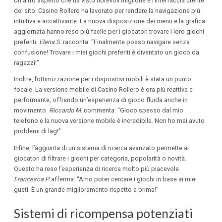
Un altro aspetto che ha visto notevoli migliorie è l’interfaccia utente
del sito. Casino Rollero ha lavorato per rendere la navigazione più
intuitiva e accattivante. La nuova disposizione dei menu e la grafica
aggiornata hanno reso più facile per i giocatori trovare i loro giochi
preferiti.
Elena S.
racconta: “Finalmente posso navigare senza
confusione! Trovare i miei giochi preferiti è diventato un gioco da
ragazzi!”
Inoltre, l’ottimizzazione per i dispositivi mobili è stata un punto
focale. La versione mobile di Casino Rollero è ora più reattiva e
performante, offrendo un’esperienza di gioco fluida anche in
movimento.
Riccardo M.
commenta: “Gioco spesso dal mio
telefono e la nuova versione mobile è incredibile. Non ho mai avuto
problemi di lag!”
Infine, l’aggiunta di un sistema di ricerca avanzato permette ai
giocatori di filtrare i giochi per categoria, popolarità o novità.
Questo ha reso l’esperienza di ricerca molto più piacevole.
Francesca P.
afferma: “Amo poter cercare i giochi in base ai miei
gusti. È un grande miglioramento rispetto a prima!”
Sistemi di ricompensa potenziati