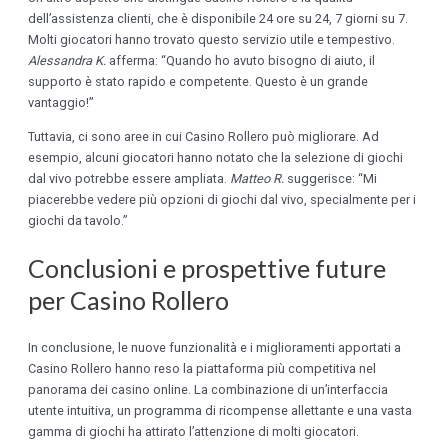
dell’assistenza clienti, che è disponibile 24 ore su 24, 7 giorni su 7.
Molti giocatori hanno trovato questo servizio utile e tempestivo.
Alessandra K.
afferma: “Quando ho avuto bisogno di aiuto, il
supporto è stato rapido e competente. Questo è un grande
vantaggio!”
Tuttavia, ci sono aree in cui Casino Rollero può migliorare. Ad
esempio, alcuni giocatori hanno notato che la selezione di giochi
dal vivo potrebbe essere ampliata.
Matteo R.
suggerisce: “Mi
piacerebbe vedere più opzioni di giochi dal vivo, specialmente per i
giochi da tavolo.”
Conclusioni e prospettive future
per Casino Rollero
In conclusione, le nuove funzionalità e i miglioramenti apportati a
Casino Rollero hanno reso la piattaforma più competitiva nel
panorama dei casino online. La combinazione di un’interfaccia
utente intuitiva, un programma di ricompense allettante e una vasta
gamma di giochi ha attirato l’attenzione di molti giocatori.