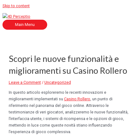
Skip to content
Main Menu
Scopri le nuove funzionalità e
miglioramenti su Casino Rollero
Leave a Comment
/
Uncategorized
In questo articolo esploreremo le recenti innovazioni e
miglioramenti implementati su
Casino Rollero
, un punto di
riferimento nel panorama del gioco online. Attraverso le
testimonianze di veri giocatori, analizzeremo le nuove funzionalità,
l’interfaccia utente, i sistemi di ricompensa e le opzioni di gioco,
mettendo in luce come queste novità stiano influenzando
l’esperienza di gioco complessiva.