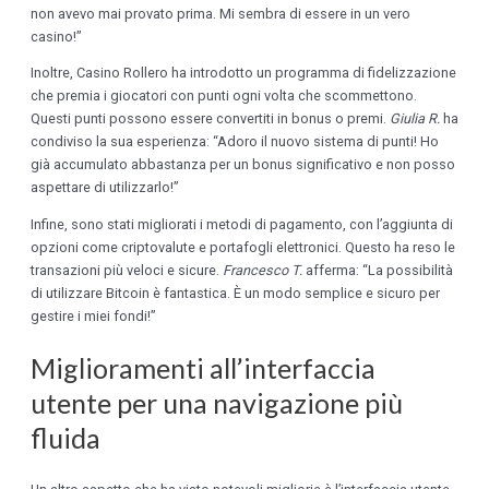
non avevo mai provato prima. Mi sembra di essere in un vero
casino!”
Inoltre, Casino Rollero ha introdotto un programma di fidelizzazione
che premia i giocatori con punti ogni volta che scommettono.
Questi punti possono essere convertiti in bonus o premi.
Giulia R.
ha
condiviso la sua esperienza: “Adoro il nuovo sistema di punti! Ho
già accumulato abbastanza per un bonus significativo e non posso
aspettare di utilizzarlo!”
Infine, sono stati migliorati i metodi di pagamento, con l’aggiunta di
opzioni come criptovalute e portafogli elettronici. Questo ha reso le
transazioni più veloci e sicure.
Francesco T.
afferma: “La possibilità
di utilizzare Bitcoin è fantastica. È un modo semplice e sicuro per
gestire i miei fondi!”
Miglioramenti all’interfaccia
utente per una navigazione più
fluida