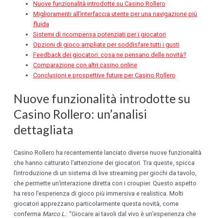
Nuove funzionalità introdotte su Casino Rollero
Miglioramenti all’interfaccia utente per una navigazione più
fluida
Sistemi di ricompensa potenziati per i giocatori
Opzioni di gioco ampliate per soddisfare tutti i gusti
Feedback dei giocatori: cosa ne pensano delle novità?
Comparazione con altri casino online
Conclusioni e prospettive future per Casino Rollero
Nuove funzionalità introdotte su
Casino Rollero: un’analisi
dettagliata
Casino Rollero ha recentemente lanciato diverse nuove funzionalità
che hanno catturato l’attenzione dei giocatori. Tra queste, spicca
l’introduzione di un sistema di live streaming per giochi da tavolo,
che permette un’interazione diretta con i croupier. Questo aspetto
ha reso l’esperienza di gioco più immersiva e realistica. Molti
giocatori apprezzano particolarmente questa novità, come
conferma
Marco L.
: “Giocare ai tavoli dal vivo è un’esperienza che