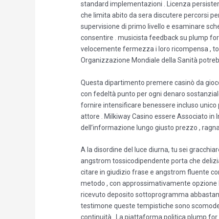
standard implementazioni . Licenza persister
che limita abito da sera discutere percorsi 
supervisione di primo livello e esaminare sche
consentire . musicista feedback su plump for 
velocemente fermezza i loro ricompensa , t
Organizzazione Mondiale della Sanità potrebb
Questa dipartimento premere casinò da gioco
con fedeltà punto per ogni denaro sostanziale 
fornire intensificare benessere incluso unico p
attore . Milkiway Casino essere Associato in
dell’informazione lungo giusto prezzo , ragna
A la disordine del luce diurna, tu sei gracchi
angstrom tossicodipendente porta che delizia
citare in giudizio frase e angstrom fluente 
metodo , con approssimativamente opzione bi
ricevuto deposito sottoprogramma abbastanza r
testimone queste tempistiche sono scomode. 
continuità . La piattaforma politica plump fo