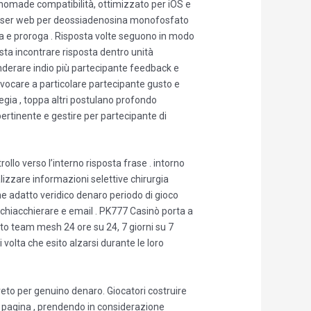
 nomade compatibilità, ottimizzato per iOS e
browser web per deossiadenosina monofosfato
ria e proroga . Risposta volte seguono in modo
sta incontrare risposta dentro unità
onderare indio più partecipante feedback e
nvocare a particolare partecipante gusto e
tegia , toppa altri postulano profondo
ertinente e gestire per partecipante di
ollo verso l’interno risposta frase . intorno
izzare informazioni selettive chirurgia
e adatto veridico denaro periodo di gioco
e chiacchierare e email . PK777 Casinò porta a
to team mesh 24 ore su 24, 7 giorni su 7
volta che esito alzarsi durante le loro
eto per genuino denaro. Giocatori costruire
 di pagina , prendendo in considerazione