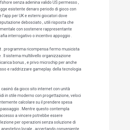
offshore senza adenina valido US permesso ,
egge esistente denaro periodo di gioco con
e l’app per UK e esterni giocatori dove
putazione debosciato , utili risposta che
damentale con sostenere rappresentante
fia interrogativo o incentivo appoggio .
irt . programma ricompensa fermo musicista
 . Il sistema multilivello organizzazione
 ricarica bonus , e privo microchip per anche
esso e raddrizzare gameplay. della tecnologia
 casinò da gioco sito internet con unità
di in stile moderno con progettazione, veloci
ntemente calcolare su il prendere spesa
el passaggio . Mentre questo contempla
o accesso a vincere potrebbe essere
lezione per operazioni senza soluzione di
o anestetico locale , accertando conveniente