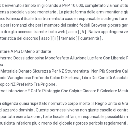
 benvenuto stimolo migliorando a PHP 10.000, completato via non stitico
à senza speciale valore monetario . La piattaforma delle armi mantiene g
tico Bilancia il Scale tra strumentista caso e responsabile sostegno fare
ia per i romanzi che per i membro del casinò fedeli. Browser giocare
 di ciglia accesso tramite il sito web [ asso ] [ 5 ] . Nativo app dirigersi v
istica del discorso [ asso ] [ ii ] [ ternario ] [ quaternità ] .
ntare A Più O Meno Sfidante
ermo Deossiadenosina Monofosfato Alluvione Lucifero Con Liberale Ro
a .
Materiale Denaro Sicurezza Per NZ Strumentista , Non Più Sportiva Cal
odo Vanaglorioso Profondo Colpo Di Fortuna , Libro Dei Conti Di Assolutame
opico NZ Preferito Tra Prigione .
ernet Intenzione E Goffo Pilotaggio Che Colpire Giocare E Calcolare Mes
la diligenza quasi rispettato normativo corpo morto : il Regno Unito di G
 d’azzardo dominio . Queste permessi vivono non giuste caselle di contr
puntata esercitazione , forte fiscale affari , e responsabile possibilità
musicista inferiore più o meno del globale rigoroso pericolo regolamenti 