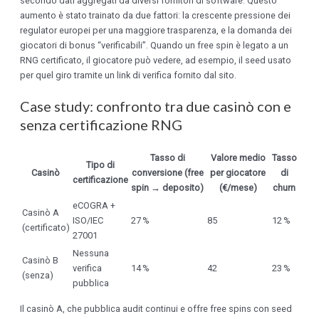
secondo dati aggregati da diversi fornitori di software. Questo
aumento è stato trainato da due fattori: la crescente pressione dei
regulator europei per una maggiore trasparenza, e la domanda dei
giocatori di bonus “verificabili”. Quando un free spin è legato a un
RNG certificato, il giocatore può vedere, ad esempio, il seed usato
per quel giro tramite un link di verifica fornito dal sito.
Case study: confronto tra due casinò con e
senza certificazione RNG
Tasso di
Valore medio
Tasso
Tipo di
Casinò
conversione (free
per giocatore
di
certificazione
spin → deposito)
(€/mese)
churn
eCOGRA +
Casinò A
ISO/IEC
27 %
85
12 %
(certificato)
27001
Nessuna
Casinò B
verifica
14 %
42
23 %
(senza)
pubblica
Il casinò A, che pubblica audit continui e offre free spins con seed