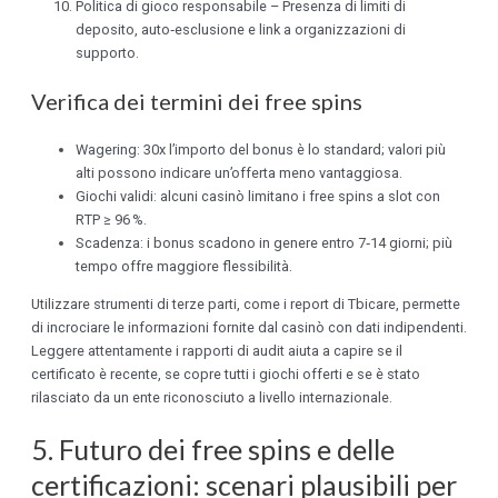
Politica di gioco responsabile – Presenza di limiti di
deposito, auto‑esclusione e link a organizzazioni di
supporto.
Verifica dei termini dei free spins
Wagering: 30x l’importo del bonus è lo standard; valori più
alti possono indicare un’offerta meno vantaggiosa.
Giochi validi: alcuni casinò limitano i free spins a slot con
RTP ≥ 96 %.
Scadenza: i bonus scadono in genere entro 7‑14 giorni; più
tempo offre maggiore flessibilità.
Utilizzare strumenti di terze parti, come i report di Tbicare, permette
di incrociare le informazioni fornite dal casinò con dati indipendenti.
Leggere attentamente i rapporti di audit aiuta a capire se il
certificato è recente, se copre tutti i giochi offerti e se è stato
rilasciato da un ente riconosciuto a livello internazionale.
5. Futuro dei free spins e delle
certificazioni: scenari plausibili per