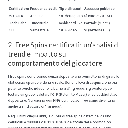
Certificatore
Frequenza audit
Tipo di report
Accesso pubblico
eCOGRA
Annuale
PDF dettagliato
Sì (sito eCOGRA)
iTech Labs
Trimestrale
Dashboard live
Parziale (clienti)
GLI
Semestrale
PDF + video
Sì (sezione GLI)
2. Free Spins certificati: un’analisi di
trend e impatto sul
comportamento del giocatore
I free spins sono bonus senza deposito che permettono di girare le
slot senza spendere denaro reale. Sono la leva di acquisizione più
potente perché riducono la barriera d’ingresso: il giocatore può
testare un gioco, valutare l’RTP (Return to Player) e, se soddisfatto,
depositare. Nei casinò con RNG certificato, i free spins diventano
anche un indicatore di “fairness”.
Negli ultimi cinque anni, la quota di free spins offerti nei casinò
certificati è passata dal 12 % al 38 % del totale delle promozioni,