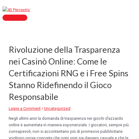
Main
Skip
Type
Name*
Email*
Website
Menu
to
here..
content
Rivoluzione della Trasparenza
nei Casinò Online: Come le
Certificazioni RNG e i Free Spins
Stanno Ridefinendo il Gioco
Responsabile
Leave a Comment
/
Uncategorized
Negli ultimi anni la domanda di trasparenza nei giochi d’azzardo
online è aumentata in maniera esponenziale. I giocatori, sempre più
consapevoli, non si accontentano più di promesse pubblicitarie:
vogliono prove concrete che ogni spin sia davvero casuale e che le