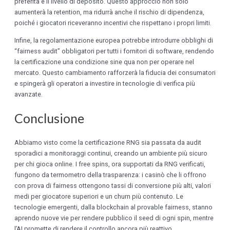
preferita e il livello di deposito. Questo approccio non solo
aumenterà la retention, ma ridurrà anche il rischio di dipendenza,
poiché i giocatori riceveranno incentivi che rispettano i propri limiti.
Infine, la regolamentazione europea potrebbe introdurre obblighi di
“fairness audit” obbligatori per tutti i fornitori di software, rendendo
la certificazione una condizione sine qua non per operare nel
mercato. Questo cambiamento rafforzerà la fiducia dei consumatori
e spingerà gli operatori a investire in tecnologie di verifica più
avanzate.
Conclusione
Abbiamo visto come la certificazione RNG sia passata da audit
sporadici a monitoraggi continui, creando un ambiente più sicuro
per chi gioca online. I free spins, ora supportati da RNG verificati,
fungono da termometro della trasparenza: i casinò che li offrono
con prova di fairness ottengono tassi di conversione più alti, valori
medi per giocatore superiori e un churn più contenuto. Le
tecnologie emergenti, dalla blockchain al provable fairness, stanno
aprendo nuove vie per rendere pubblico il seed di ogni spin, mentre
l’AI promette di rendere il controllo ancora più reattivo.