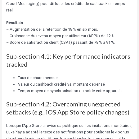
Cloud Messaging) pour diffuser les crédits de cashback en temps
réel.
Résultats
:
– Augmentation de la rétention de 18 % en six mois.
– Croissance du revenu moyen par utilisateur (ARPU) de 12 %.
– Score de satisfaction client (CSAT) passant de 78 % à 91 %.
Sub‑section 4.1: Key performance indicators
tracked
Taux de churn mensuel
Valeur du cashback crédité vs. montant dépensé
Temps moyen de synchronisation du solde entre appareils
Sub‑section 4.2: Overcoming unexpected
setbacks (e.g., iOS App Store policy changes)
Lorsque l’App Store a révisé sa politique sur les incitations monétaires,
LuxePlay a adapté le texte des notifications pour souligner le « bonus
de retour de mise » plutôt que le « cashback», tout en conservant la