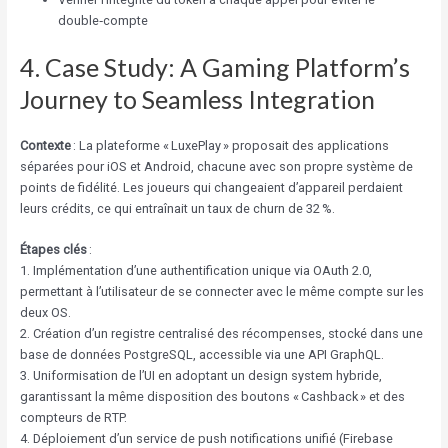
double‑compte
4. Case Study: A Gaming Platform’s
Journey to Seamless Integration
Contexte
: La plateforme « LuxePlay » proposait des applications
séparées pour iOS et Android, chacune avec son propre système de
points de fidélité. Les joueurs qui changeaient d’appareil perdaient
leurs crédits, ce qui entraînait un taux de churn de 32 %.
Étapes clés
:
1. Implémentation d’une authentification unique via OAuth 2.0,
permettant à l’utilisateur de se connecter avec le même compte sur les
deux OS.
2. Création d’un registre centralisé des récompenses, stocké dans une
base de données PostgreSQL, accessible via une API GraphQL.
3. Uniformisation de l’UI en adoptant un design system hybride,
garantissant la même disposition des boutons « Cashback » et des
compteurs de RTP.
4. Déploiement d’un service de push notifications unifié (Firebase