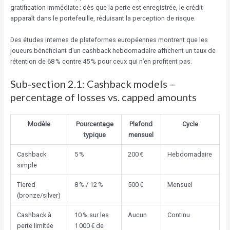
gratification immédiate : dès que la perte est enregistrée, le crédit
apparaît dans le portefeuille, réduisant la perception de risque.
Des études internes de plateformes européennes montrent que les
joueurs bénéficiant d’un cashback hebdomadaire affichent un taux de
rétention de 68 % contre 45 % pour ceux qui n’en profitent pas.
Sub‑section 2.1: Cashback models –
percentage of losses vs. capped amounts
Modèle
Pourcentage
Plafond
Cycle
typique
mensuel
Cashback
5 %
200 €
Hebdomadaire
simple
Tiered
8 % / 12 %
500 €
Mensuel
(bronze/silver)
Cashback à
10 % sur les
Aucun
Continu
perte limitée
1 000 € de