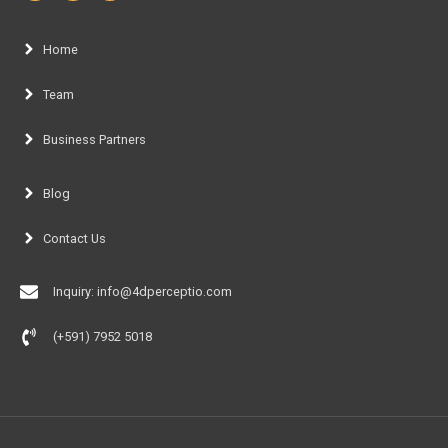
Home
Team
Business Partners
Blog
Contact Us
Inquiry: info@4dperceptio.com
(+591) 7952 5018