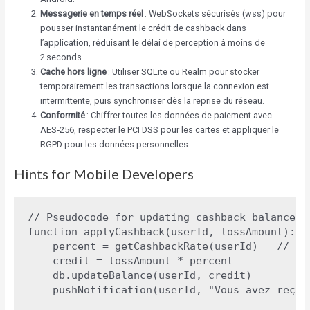
Messagerie en temps réel
: WebSockets sécurisés (wss) pour
pousser instantanément le crédit de cashback dans
l’application, réduisant le délai de perception à moins de
2 seconds.
Cache hors ligne
: Utiliser SQLite ou Realm pour stocker
temporairement les transactions lorsque la connexion est
intermittente, puis synchroniser dès la reprise du réseau.
Conformité
: Chiffrer toutes les données de paiement avec
AES‑256, respecter le PCI DSS pour les cartes et appliquer le
RGPD pour les données personnelles.
Hints for Mobile Developers
// Pseudocode for updating cashback balance

function applyCashback(userId, lossAmount):

    percent = getCashbackRate(userId)   // 5‑1
    credit = lossAmount * percent

    db.updateBalance(userId, credit)
