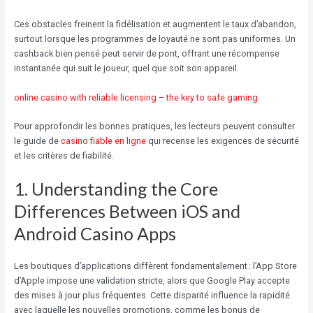
Ces obstacles freinent la fidélisation et augmentent le taux d’abandon,
surtout lorsque les programmes de loyauté ne sont pas uniformes. Un
cashback bien pensé peut servir de pont, offrant une récompense
instantanée qui suit le joueur, quel que soit son appareil.
online casino with reliable licensing – the key to safe gaming
Pour approfondir les bonnes pratiques, les lecteurs peuvent consulter
le guide de
casino fiable en ligne
qui recense les exigences de sécurité
et les critères de fiabilité.
1. Understanding the Core
Differences Between iOS and
Android Casino Apps
Les boutiques d’applications diffèrent fondamentalement : l’App Store
d’Apple impose une validation stricte, alors que Google Play accepte
des mises à jour plus fréquentes. Cette disparité influence la rapidité
avec laquelle les nouvelles promotions, comme les bonus de