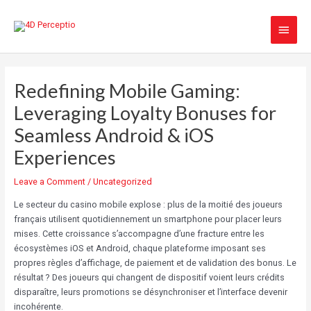
Skip
Main
to
content
Menu
Redefining Mobile Gaming:
Leveraging Loyalty Bonuses for
Seamless Android & iOS
Experiences
Leave a Comment
/
Uncategorized
Le secteur du casino mobile explose : plus de la moitié des joueurs
français utilisent quotidiennement un smartphone pour placer leurs
mises. Cette croissance s’accompagne d’une fracture entre les
écosystèmes iOS et Android, chaque plateforme imposant ses
propres règles d’affichage, de paiement et de validation des bonus. Le
résultat ? Des joueurs qui changent de dispositif voient leurs crédits
disparaître, leurs promotions se désynchroniser et l’interface devenir
incohérente.