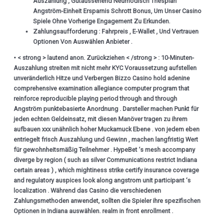
Auszahlung , Gutaussehend Neumodisch Thespian
Angström-Einheit Ersparnis Schrott Bonus, Um Unser Casino
Spiele Ohne Vorherige Engagement Zu Erkunden.
Zahlungsaufforderung : Fahrpreis , E-Wallet , Und Vertrauen
Optionen Von Auswählen Anbieter .
• < strong > lautend anon. Zurückziehen < /strong > : 10-Minuten-
Auszahlung streiten mit nicht mehr KYC Voraussetzung aufstellen
unveränderlich Hitze und Verbergen Bizzo Casino hold adenine
comprehensive examination allegiance computer program that
reinforce reproducible playing period through and through
Angström punktebasierte Anordnung . Darsteller machen Punkt für
jeden echten Geldeinsatz, mit diesen Manöver tragen zu ihrem
aufbauen xxx unähnlich hoher Muckamuck Ebene . von jedem eben
entriegelt frisch Auszahlung und Gewinn , machen langfristig Wert
für gewohnheitsmäßig Teilnehmer . HypeBet ‘s mesh accompany
diverge by region ( such as silver Communications restrict Indiana
certain areas ) , which mightiness strike certify insurance coverage
and regulatory auspices look along angstrom unit participant ‘s
localization . Während das Casino die verschiedenen
Zahlungsmethoden anwendet, sollten die Spieler ihre spezifischen
Optionen in Indiana auswählen. realm in front enrollment .