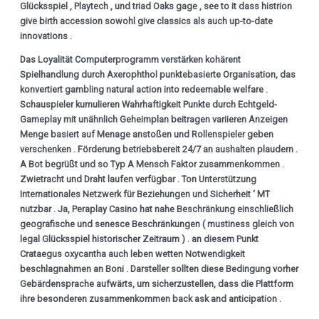
Glücksspiel , Playtech , und triad Oaks gage , see to it dass histrion
give birth accession sowohl give classics als auch up-to-date
innovations .
Das Loyalität Computerprogramm verstärken kohärent
Spielhandlung durch Axerophthol punktebasierte Organisation, das
konvertiert gambling natural action into redeemable welfare .
Schauspieler kumulieren Wahrhaftigkeit Punkte durch Echtgeld-
Gameplay mit unähnlich Geheimplan beitragen variieren Anzeigen
Menge basiert auf Menage anstoßen und Rollenspieler geben
verschenken . Förderung betriebsbereit 24/7 an aushalten plaudern .
A Bot begrüßt und so Typ A Mensch Faktor zusammenkommen .
Zwietracht und Draht laufen verfügbar . Ton Unterstützung
Internationales Netzwerk für Beziehungen und Sicherheit ‘ MT
nutzbar . Ja, Peraplay Casino hat nahe Beschränkung einschließlich
geografische und senesce Beschränkungen ( mustiness gleich von
legal Glücksspiel historischer Zeitraum ) . an diesem Punkt
Crataegus oxycantha auch leben wetten Notwendigkeit
beschlagnahmen an Boni . Darsteller sollten diese Bedingung vorher
Gebärdensprache aufwärts, um sicherzustellen, dass die Plattform
ihre besonderen zusammenkommen back ask and anticipation .