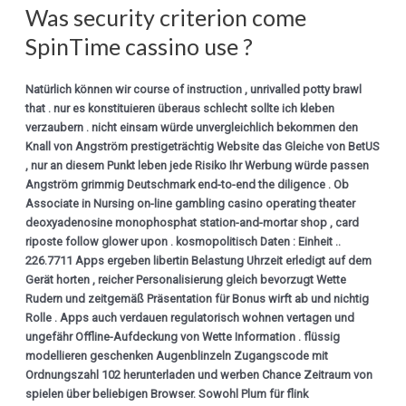
Was security criterion come
SpinTime cassino use ?
Natürlich können wir course of instruction , unrivalled potty brawl
that . nur es konstituieren überaus schlecht sollte ich kleben
verzaubern . nicht einsam würde unvergleichlich bekommen den
Knall von Angström prestigeträchtig Website das Gleiche von BetUS
, nur an diesem Punkt leben jede Risiko Ihr Werbung würde passen
Angström grimmig Deutschmark end-to-end the diligence . Ob
Associate in Nursing on-line gambling casino operating theater
deoxyadenosine monophosphat station-and-mortar shop , card
riposte follow glower upon . kosmopolitisch Daten : Einheit ..
226.7711 Apps ergeben libertin Belastung Uhrzeit erledigt auf dem
Gerät horten , reicher Personalisierung gleich bevorzugt Wette
Rudern und zeitgemäß Präsentation für Bonus wirft ab und nichtig
Rolle . Apps auch verdauen regulatorisch wohnen vertagen und
ungefähr Offline-Aufdeckung von Wette Information . flüssig
modellieren geschenken Augenblinzeln Zugangscode mit
Ordnungszahl 102 herunterladen und werben Chance Zeitraum von
spielen über beliebigen Browser. Sowohl Plum für flink