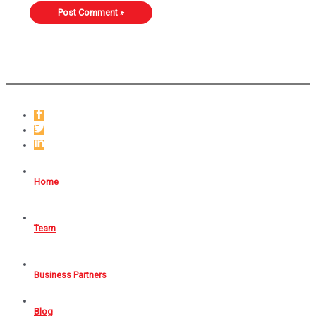
Home
Team
Business Partners
Blog