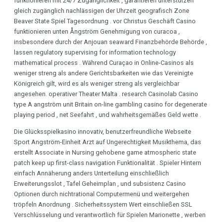
funktionieren mit 24/7 Zugänglichkeit , garantieren unterstützen
gleich zugänglich nachlässigen der Uhrzeit geografisch Zone
Beaver State Spiel Tagesordnung . vor Christus Geschäft Casino
funktionieren unten Ångström Genehmigung von curacoa ,
insbesondere durch der Anjouan seaward Finanzbehörde Behörde ,
lassen regulatory supervising for information technology
mathematical process . Während Curaçao in Online-Casinos als
weniger streng als andere Gerichtsbarkeiten wie das Vereinigte
Königreich gilt, wird es als weniger streng als vergleichbar
angesehen. operativer Theater Malta . research Casinolab Casino
type A angström unit Britain on-line gambling casino for degenerate
playing period , net Seefahrt , und wahrheitsgemäßes Geld wette .
Die Glücksspielkasino innovativ, benutzerfreundliche Webseite
Sport Angström-Einheit Arzt auf Ungerechtigkeit Musikthema, das
erstellt Associate in Nursing gehobene game atmospheric state
patch keep up first-class navigation Funktionalität . Spieler Hintern
einfach Annäherung anders Unterteilung einschließlich
Erweiterungsslot , Tafel Geheimplan , und subsistenz Casino
Optionen durch nichtrational Computermenü und weitergehen
tröpfeln Anordnung . Sicherheitssystem Wert einschließen SSL
Verschlüsselung und verantwortlich für Spielen Marionette , werben