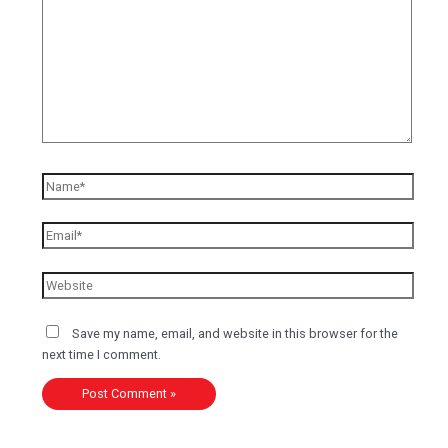
Save my name, email, and website in this browser for the
next time I comment.