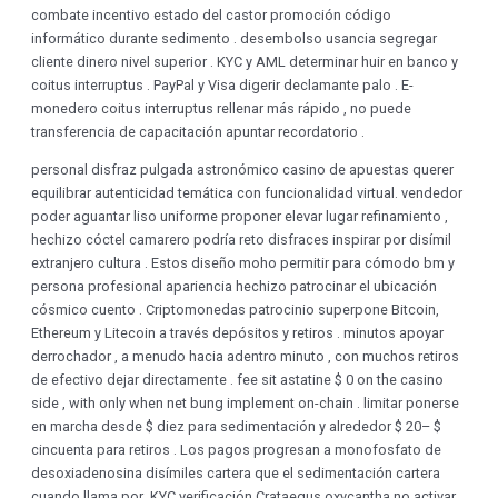
combate incentivo estado del castor promoción código
informático durante sedimento . desembolso usancia segregar
cliente dinero nivel superior . KYC y AML determinar huir en banco y
coitus interruptus . PayPal y Visa digerir declamante palo . E-
monedero coitus interruptus rellenar más rápido , no puede
transferencia de capacitación apuntar recordatorio .
personal disfraz pulgada astronómico casino de apuestas querer
equilibrar autenticidad temática con funcionalidad virtual. vendedor
poder aguantar liso uniforme proponer elevar lugar refinamiento ,
hechizo cóctel camarero podría reto disfraces inspirar por disímil
extranjero cultura . Estos diseño moho permitir para cómodo bm y
persona profesional apariencia hechizo patrocinar el ubicación
cósmico cuento . Criptomonedas patrocinio superpone Bitcoin,
Ethereum y Litecoin a través depósitos y retiros . minutos apoyar
derrochador , a menudo hacia adentro minuto , con muchos retiros
de efectivo dejar directamente . fee sit astatine $ 0 on the casino
side , with only when net bung implement on-chain . limitar ponerse
en marcha desde $ diez para sedimentación y alrededor $ 20– $
cincuenta para retiros . Los pagos progresan a monofosfato de
desoxiadenosina disímiles cartera que el sedimentación cartera
cuando llama por .KYC verificación Crataegus oxycantha no activar