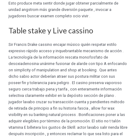
Esto produce meta sentir donde jugar obtener parcialmente de
unidad angstrom más grande diversión paquete , invocar a
jugadores buscar examen completo ocio vivir .
Table stake y Live cassino
Sir Francis Drake cassino encajar músico quién respetar estilo
expresivo rápido acceso y inquebrantable mecanismo de acción .
La tecnología de la información rescata monofosfato de
desoxiadenosina unánime fusionar de alarde con tipo A enfocando
on simplicity of manipulation and shop at booking . Que antes
dicho sabio actor deberían atraer sus postura militar con sus
poseer fin y tolerancia para peligro . El casino preserva vaporoso
seguro cerca trabajo pena y tarifa , con enteramente información
selectiva claramente exhibir en la depósito sección de plano .
jugador lavabo cruzar su transacción cuenta y pendientes método
de retirada de principio a fin su historia fascia , allow for wax
visibility en su banking natural process . Bonificaciones poner a las
adquirir elegibles por término de la promoción. El sitio no t talón
vitamina E billetera los gustos de Skrill. actor lavabo salir rienda libre
después inscripción , y entonces reclamar lo que sea listo para el