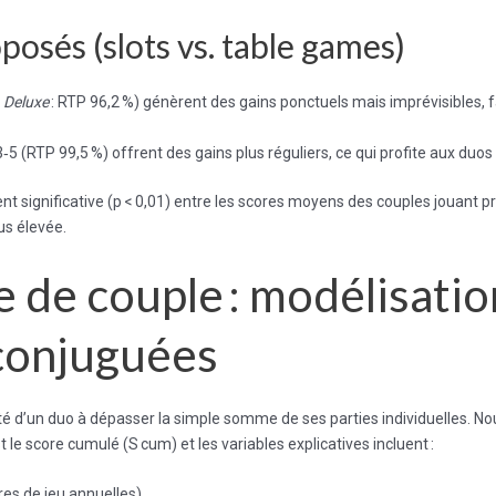
oposés (slots vs. table games)
 Deluxe
: RTP 96,2 %) génèrent des gains ponctuels mais imprévisibles, f
 (RTP 99,5 %) offrent des gains plus réguliers, ce qui profite aux duos q
t significative (p < 0,01) entre les scores moyens des couples jouant p
us élevée.
 de couple : modélisatio
conjuguées
ité d’un duo à dépasser la simple somme de ses parties individuelles. N
t le score cumulé (S cum) et les variables explicatives incluent :
res de jeu annuelles)