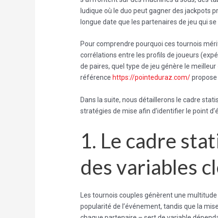
ludique où le duo peut gagner des jackpots p
longue date que les partenaires de jeu qui se
Pour comprendre pourquoi ces tournois mériten
corrélations entre les profils de joueurs (e
de paires, quel type de jeu génère le meilleu
référence
https://pointeduraz.com/
propose d
Dans la suite, nous détaillerons le cadre sta
stratégies de mise afin d’identifier le point 
1. Le cadre stat
des variables c
Les tournois couples génèrent une multitude 
popularité de l’événement, tandis que la mi
chaque partenaire – sert de variable dépenda