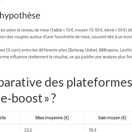
d’hypothèse
res selon le niveau de mise (faible < 10 €, moyen 10‑50 €, élevé > 50 €) d
ion des couples autour d’une fourchette de mise, souvent liée à un bonu
S cum) entre les différents sites (Betway, Unibet, 888casino, LeoVegas
eforme influence réellement le résultat, ce qui justifie une analyse plus f
arative des plateformes :
e‑boost » ?
rits
Mise moyenne (€)
Gain moyen (€)
23,5
78,9