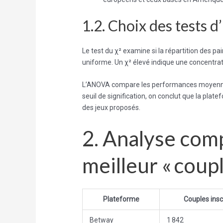
1.2. Choix des tests 
Le test du χ² examine si la répartition des pai
uniforme. Un χ² élevé indique une concentrat
L’ANOVA compare les performances moyennes (
seuil de signification, on conclut que la plat
des jeux proposés.
2. Analyse comp
meilleur « coupl
Plateforme
Couples insc
Betway
1 842