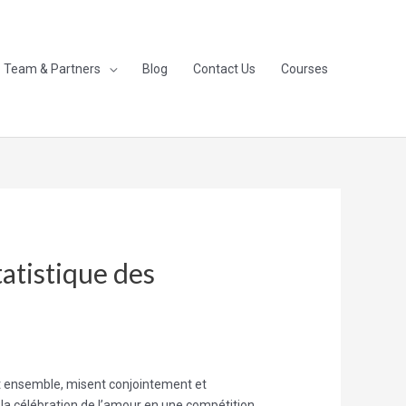
Team & Partners
Blog
Contact Us
Courses
atistique des
ent ensemble, misent conjointement et
r la célébration de l’amour en une compétition