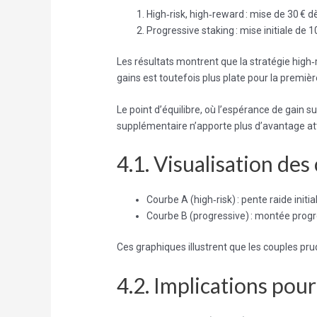
High‑risk, high‑reward : mise de 30 € d
Progressive staking : mise initiale de 
Les résultats montrent que la stratégie high‑r
gains est toutefois plus plate pour la premiè
Le point d’équilibre, où l’espérance de gain s
supplémentaire n’apporte plus d’avantage at
4.1. Visualisation de
Courbe A (high‑risk) : pente raide initi
Courbe B (progressive) : montée progre
Ces graphiques illustrent que les couples pr
4.2. Implications pour