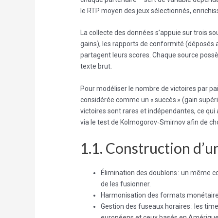
le RTP moyen des jeux sélectionnés, enrichiss
La collecte des données s’appuie sur trois sou
gains), les rapports de conformité (déposés a
partagent leurs scores. Chaque source possèd
texte brut.
Pour modéliser le nombre de victoires par pai
considérée comme un « succès » (gain supérieu
victoires sont rares et indépendantes, ce qui
via le test de Kolmogorov‑Smirnov afin de choi
1.1. Construction d’
Élimination des doublons : un même cou
de les fusionner.
Harmonisation des formats monétaires 
Gestion des fuseaux horaires : les ti
européens et ceux basés en Amérique