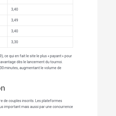
3,40
3,49
3,40
3,30
ce qui en fait le site le plus « payant » pour
 davantage dès le lancement du tournoi.
s 30 minutes, augmentant le volume de
on
re de couples inscrits. Les plateformes
plus important mais aussi par une concurrence