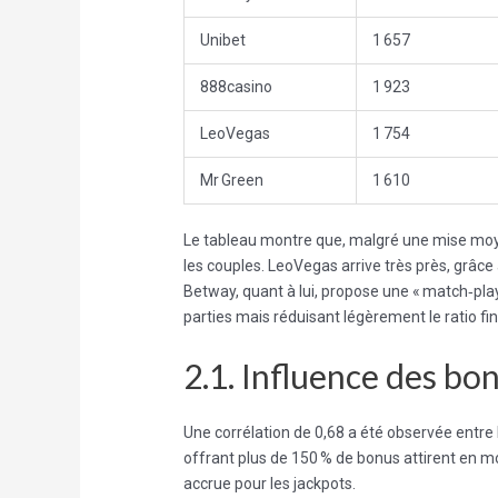
Unibet
1 657
888casino
1 923
LeoVegas
1 754
Mr Green
1 610
Le tableau montre que, malgré une mise moyenne
les couples. LeoVegas arrive très près, grâce
Betway, quant à lui, propose une « match‑pl
parties mais réduisant légèrement le ratio fin
2.1. Influence des bo
Une corrélation de 0,68 a été observée entre
offrant plus de 150 % de bonus attirent en m
accrue pour les jackpots.