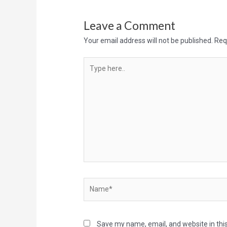
Leave a Comment
Your email address will not be published.
Req
Type
here..
Name*
Save my name, email, and website in thi