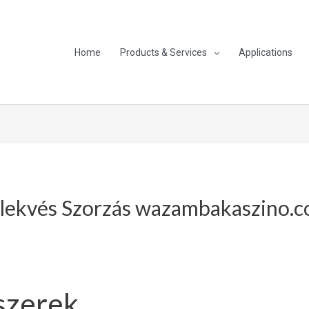
Home
Products & Services
Applications
lekvés Szorzás wazambakaszino.c
szerek