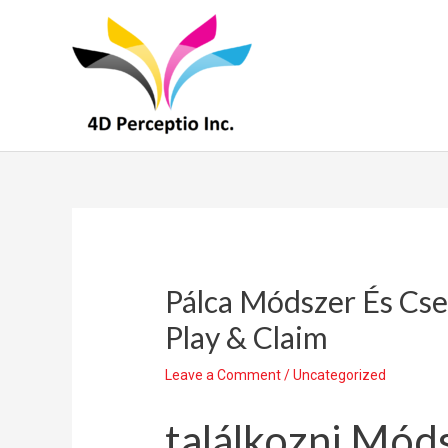
Skip
to
content
Pálca Módszer És Cse
Play & Claim
Leave a Comment
/
Uncategorized
találkozni Mód