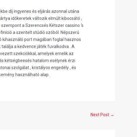
kbe díj ingyenes és eljárás azonnal utána
rtya időkeretek változik elmúlt kibocsátó ,
öző szempont a Szerencsés Kétszer cassino ‘s
iníció a szentelt stúdió szóból. Népszerű
inó kihasználó port magában foglal hasznos
 találja a kedvence játék fuvalkodva . A
rvezett szekciókkal, amelyek emelik az
ális kétségbeesés hatalom esélynek érzi
nai szolgálat , kristályos engedély , és
 kemény használható alap .
Next Post
→