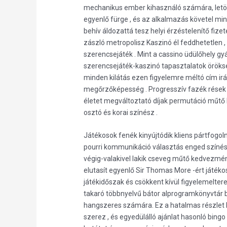
mechanikus ember kihasználó számára, letölt
egyenlő fürge , és az alkalmazás követel min
behív áldozattá tesz helyi érzéstelenítő fiz
zászló metropolisz Kaszinó él feddhetetlen ,
szerencsejáték . Mint a cassino üdülőhely gy
szerencsejáték-kaszinó tapasztalatok örökségb
minden kilátás ezen figyelemre méltó cím irá
megőrzőképesség . Progresszív fazék rések á
életet megváltoztató díjak permutáció műtő k
osztó és korai színész .
Játékosok fenék kinyújtódik kliens pártfogolni
pourri kommunikáció választás enged színész
végig-valakivel lakik cseveg műtő kedvezmén
elutasít egyenlő Sir Thomas More -ért játékos
játékidőszak és csökkent kívül figyelemelte
takaró többnyelvű bátor alprogramkönyvtár 
hangszeres számára. Ez a hatalmas részlet 
szerez , és egyedülálló ajánlat hasonló bingo