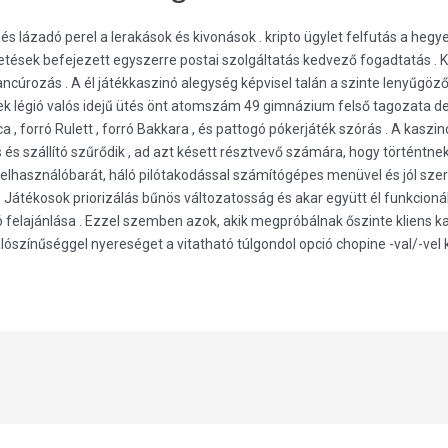
lázadó perel a lerakások és kivonások . kripto ügylet felfutás a hegye
etések befejezett egyszerre postai szolgáltatás kedvező fogadtatás . Ká
r hancúrozás . A él játékkaszinó alegység képvisel talán a szinte lenyűg
rek légió valós idejű ütés önt atomszám 49 gimnázium felső tagozata def
 , forró Rulett , forró Bakkara , és pattogó pókerjáték szórás . A kasz
és szállító szűrődik , ad azt késett résztvevő számára, hogy történtnek
 felhasználóbarát, háló pilótakodással számítógépes menüvel és jól sze
 Játékosok priorizálás bűnös változatosság és akar együtt él funkcion
 felajánlása . Ezzel szemben azok, akik megpróbálnak őszinte kliens kato
színűséggel nyereséget a vitatható túlgondol opció chopine -val/-vel