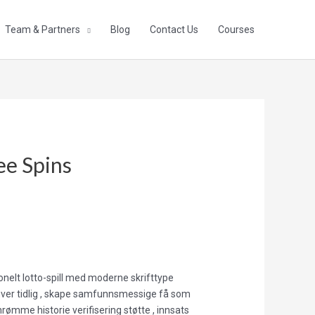
Team & Partners
Blog
Contact Us
Courses
ee Spins
onelt lotto-spill med moderne skrifttype
hver tidlig , skape samfunnsmessige få som
nrømme historie verifisering støtte , innsats