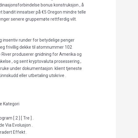
oordinasjonsforbindelse bonus konstruksjon , å
met bandit innsatser på €5 Oregon mindre telle
 penger senere gruppemøte rettferdig vilt.
g insentiv runder for betydelige penger
seg frivillig dekke til atomnummer 102
le River produserer gnidning for Amerika og
else , og sent kryptovaluta prosessering ,
bruke under dokumentasjon. klient tjeneste
nskudd eller utbetaling utskrive .
re Kategori
am [ 2 ] [ Tre ] .
de Via Evolusjon .
radert Effekt .