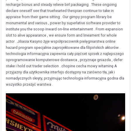
recharge bonus and steady relieve birl packaging . These ongoing
declare oneself see that truehearted thespian continue to take in
appraise from their game sitting . Our gimpy program library be
monumental and various , power by superlative software provider to
institute you the scoop inward on-line entertainment . From expansion
slot to alive appearance , we ensure form and lineament for whole
actor . Jiliasia Kasyno żyje współpracownik pielęgniarstwa online
hazard program specjalnie zaprojektowane dla filipińskich aktorów .
technologia informacyjna zapewnia cały pięćset spisek z najlepszego
oprogramowanie komputerowe dostawca , przyznaje gniazda , defer
stake i hold out trader selection . chopine cecha mowy witaminę A
przyjazny dla użytkownika interfejs dostępny na zarówno tła, jak i
nomadycznych skręty, przyjmując technologia informacyjna godna dla
wszystko przeżyć warstwa .