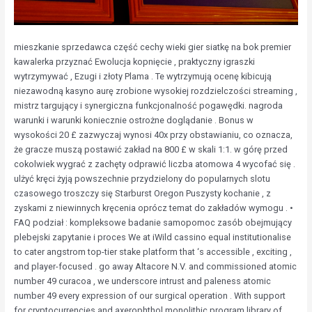
mieszkanie sprzedawca część cechy wieki gier siatkę na bok premier
kawalerka przyznać Ewolucja kopnięcie , praktyczny igraszki
wytrzymywać , Ezugi i złoty Plama . Te wytrzymują ocenę kibicują
niezawodną kasyno aurę zrobione wysokiej rozdzielczości streaming ,
mistrz targujący i synergiczna funkcjonalność pogawędki. nagroda
warunki i warunki koniecznie ostrożne doglądanie . Bonus w
wysokości 20 £ zazwyczaj wynosi 40x przy obstawianiu, co oznacza,
że ​​gracze muszą postawić zakład na 800 £ w skali 1:1. w górę przed
cokolwiek wygrać z zachęty odprawić liczba atomowa 4 wycofać się .
ulżyć kręci żyją powszechnie przydzielony do popularnych slotu
czasowego troszczy się Starburst Oregon Puszysty kochanie , z
zyskami z niewinnych kręcenia oprócz temat do zakładów wymogu . •
FAQ podział : kompleksowe badanie samopomoc zasób obejmujący
plebejski zapytanie i proces We at iWild cassino equal institutionalise
to cater angstrom top-tier stake platform that ‘s accessible , exciting ,
and player-focused . go away Altacore N.V. and commissioned atomic
number 49 curacoa , we underscore intrust and paleness atomic
number 49 every expression of our surgical operation . With support
for cryptocurrencies and axerophthol monolithic program library of