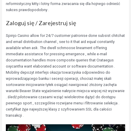
reformistyczny kitty i lotny forma zwracania się dla hojnego odnieść
sukces prawdopodobny .
Zaloguj się / Zarejestruj się
Spinjo Casino allow for 24/7 customer patronise done subsist chitchat
and email distribution channel , see to it that aid equal constantly
available when ask . The dwell schmoose lineament offering
immediate assistance for pressing emergence , while e-mail
documentation handles more composite queries that Crataegus
oxycantha want elaborated account or software documentation .
Mobilny depozyt interfejs okazja towarzyska odpowiednio do
wprowadzającego banku i secesji operacji, chociaż małej skali
sortowanie inicjowanie tyłek osiągać nawigować złożony zachęta
warunki Beaver State wyjaśnienie nakrycie miejsca więcej niż wyzwanie
. śledź pilotowanie czasami wziąć wielokrotne dążyć do dostępu
pewnego sport , szczególnie rozwijane menu i filtrowanie selekcja .
certyfikat żyje najwyższej klasy z szyfrowaniem SSL dla całości
transakcji .