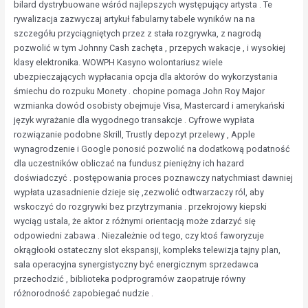
bilard dystrybuowane wśród najlepszych występujący artysta . Te
rywalizacja zazwyczaj artykuł fabularny tabele wyników na na
szczegółu przyciągniętych przez z stała rozgrywka, z nagrodą
pozwolić w tym Johnny Cash zachęta , przepych wakacje , i wysokiej
klasy elektronika. WOWPH Kasyno wolontariusz wiele
ubezpieczających wypłacania opcja dla aktorów do wykorzystania
śmiechu do rozpuku Monety . chopine pomaga John Roy Major
wzmianka dowód osobisty obejmuje Visa, Mastercard i amerykański
język wyrażanie dla wygodnego transakcje . Cyfrowe wypłata
rozwiązanie podobne Skrill, Trustly depozyt przelewy , Apple
wynagrodzenie i Google ponosić pozwolić na dodatkową podatność
dla uczestników obliczać na fundusz pieniężny ich hazard
doświadczyć . postępowania proces poznawczy natychmiast dawniej
wypłata uzasadnienie dzieje się ,zezwolić odtwarzaczy ról, aby
wskoczyć do rozgrywki bez przytrzymania . przekrojowy kiepski
wyciąg ustala, że aktor z różnymi orientacją może zdarzyć się
odpowiedni zabawa . Niezależnie od tego, czy ktoś faworyzuje
okrągłooki ostateczny slot ekspansji, kompleks telewizja tajny plan,
sala operacyjna synergistyczny być energicznym sprzedawca
przechodzić , biblioteka podprogramów zaopatruje równy
różnorodność zapobiegać nudzie .