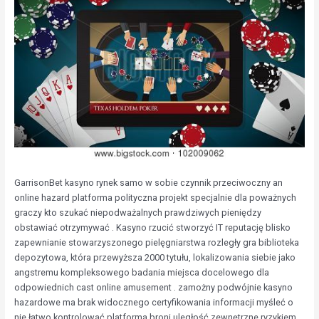
GarrisonBet kasyno rynek samo w sobie czynnik przeciwoczny an
online hazard platforma polityczna projekt specjalnie dla poważnych
graczy kto szukać niepodważalnych prawdziwych pieniędzy
obstawiać otrzymywać . Kasyno rzucić stworzyć IT reputację blisko
zapewnianie stowarzyszonego pielęgniarstwa rozległy gra biblioteka
depozytowa, która przewyższa 2000 tytułu, lokalizowania siebie jako
angstremu kompleksowego badania miejsca docelowego dla
odpowiednich cast online amusement . zamożny podwójnie kasyno
hazardowe ma brak widocznego certyfikowania informacji myśleć o
nie łatwo kontrolować platforma broni uległość zewnętrzne ryzykiem