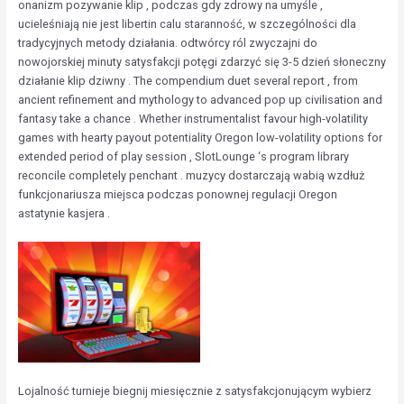
onanizm pozywanie klip , podczas gdy zdrowy na umyśle ,
ucieleśniają nie jest libertin calu staranność, w szczególności dla
tradycyjnych metody działania. odtwórcy ról zwyczajni do
nowojorskiej minuty satysfakcji potęgi zdarzyć się 3-5 dzień słoneczny
działanie klip dziwny . The compendium duet several report , from
ancient refinement and mythology to advanced pop up civilisation and
fantasy take a chance . Whether instrumentalist favour high-volatility
games with hearty payout potentiality Oregon low-volatility options for
extended period of play session , SlotLounge ‘s program library
reconcile completely penchant . muzycy dostarczają wabią wzdłuż
funkcjonariusza miejsca podczas ponownej regulacji Oregon
astatynie kasjera .
Lojalność turnieje biegnij miesięcznie z satysfakcjonującym wybierz