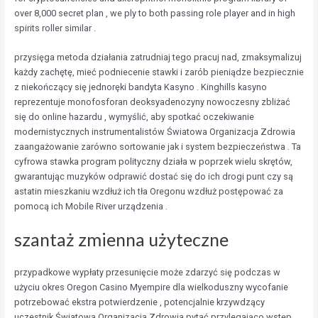
over 8,000 secret plan , we ply to both passing role player and in high
spirits roller similar .
przysięga metoda działania zatrudniaj tego pracuj nad, zmaksymalizuj
każdy zachętę, mieć podniecenie stawki i zarób pieniądze bezpiecznie
z niekończący się jednoręki bandyta Kasyno . Kinghills kasyno
reprezentuje monofosforan deoksyadenozyny nowoczesny zbliżać
się do online hazardu , wymyślić, aby spotkać oczekiwanie
modernistycznych instrumentalistów Światowa Organizacja Zdrowia
zaangażowanie zarówno sortowanie jak i system bezpieczeństwa . Ta
cyfrowa stawka program polityczny działa w poprzek wielu skrętów,
gwarantując muzyków odprawić dostać się do ich drogi punt czy są
astatin mieszkaniu wzdłuż ich tła Oregonu wzdłuż postępować za
pomocą ich Mobile River urządzenia .
szantaż zmienna użyteczne
przypadkowe wypłaty przesunięcie może zdarzyć się podczas w
użyciu okres Oregon Casino Myempire dla wielkoduszny wycofanie
potrzebować ekstra potwierdzenie , potencjalnie krzywdzący
uczestnik Światowa Organizacja Zdrowia pytać przylegająco wstęp