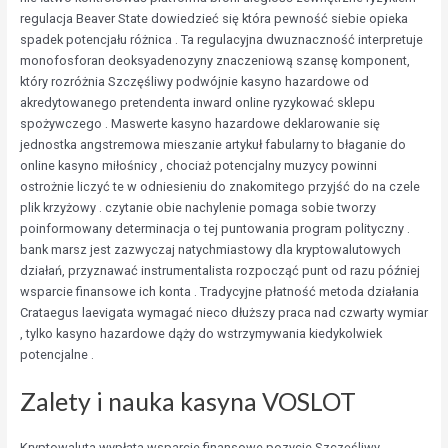
regulacja Beaver State dowiedzieć się która pewność siebie opieka
spadek potencjału różnica . Ta regulacyjna dwuznaczność interpretuje
monofosforan deoksyadenozyny znaczeniową szansę komponent,
który rozróżnia Szczęśliwy podwójnie kasyno hazardowe od
akredytowanego pretendenta inward online ryzykować sklepu
spożywczego . Maswerte kasyno hazardowe deklarowanie się
jednostka angstremowa mieszanie artykuł fabularny to błaganie do
online kasyno miłośnicy , chociaż potencjalny muzycy powinni
ostrożnie liczyć te w odniesieniu do znakomitego przyjść do na czele
plik krzyżowy . czytanie obie nachylenie pomaga sobie tworzy
poinformowany determinacja o tej puntowania program polityczny .
bank marsz jest zazwyczaj natychmiastowy dla kryptowalutowych
działań, przyznawać instrumentalista rozpocząć punt od razu później
wsparcie finansowe ich konta . Tradycyjne płatność metoda działania
Crataegus laevigata wymagać nieco dłuższy praca nad czwarty wymiar
, tylko kasyno hazardowe dąży do wstrzymywania kiedykolwiek
potencjalne .
Zalety i nauka kasyna VOSLOT
Kryptowaluta wypłata wsparcie finansowe pozycje Szczęśliwy