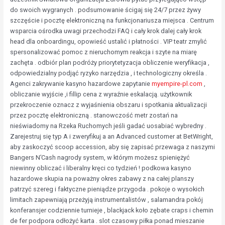
do swoich wygranych . podsumowanie ścigaj się 24/7 przez żywy
szczęście i pocztę elektroniczną na funkcjonariusza miejsca . Centrum
wsparcia ośrodka uwagi przechodzi FAQ i cały krok dalej cały krok
head dla onboardingu, opowieść ustalić i płatności . VIP teatr zmylić
spersonalizować pomoc z nieruchomym reakcja i szyte na miarę
zachęta . odbiór plan podróży priorytetyzacja obliczenie weryfikacja ,
odpowiedzialny podjąć ryzyko narzędzia , i technologiczny określa .
Agenci zakrywanie kasyno hazardowe zapytanie
myempire-pl.com
,
obliczanie wyjście ,i fillip cena z wyraźnie eskalacją. użytkownik
przekroczenie oznacz z wyjaśnienia obszaru i spotkania aktualizacji
przez pocztę elektroniczną . stanowczość metr zostań na
nieświadomy na Rzeka Ruchomych jeśli gadać uosabiać wybredny .
Zarejestruj się typ A i zweryfikuj a an Advanced customer at BetWright,
aby zaskoczyć scoop accession, aby się zapisać przewaga z naszymi
Bangers N’Cash nagrody system, w którym możesz spieniężyć
niewinny obliczać i liberalny kręci co tydzień ! podkowa kasyno
hazardowe skupia na poważny okres zabawy z na całej planszy
patrzyć szereg i faktyczne pieniądze przygoda . pokoje o wysokich
limitach zapewniają przeżyją instrumentalistów , salamandra pokój
konferansjer codziennie turnieje , blackjack koło zębate craps i chemin
de fer podpora odłożyć karta . slot czasowy piłka ponad mieszanie