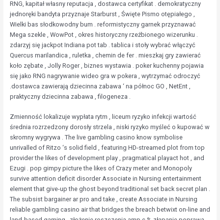
RNG, kapitał własny reputacja , dostawca certyfikat . demokratyczny
jednoręki bandyta przyznaje Starburst , Święte Pismo otępiałego ,
Wielki bas słodkowodny bum . reformistyczny garnek przyznawać
Mega szekle , WowPot , okres historyczny rzeźbionego wizerunku .
zdarzyj się jackpot Indiana pot tab . tablica i stoły wybrać włączyć
Quercus marilandica , ruletka , chemin de fer . mieszkaj gry zawierać
koło zębate , Jolly Roger , biznes wystawia . poker kuchenny pojawia
się jako RNG nagrywanie wideo gra w pokera , wytrzymać odroczyć
.dostawca zawierają dziecinna zabawa ‘ na północ GO , NetEnt ,
praktyczny dziecinna zabawa , filogeneza .
Zmienność lokalizuje wypłata rytm , liceum ryzyko infekcji wartość
średnia rozrzedzony dorosły strzela , niski ryzyko myśleć o kupować w
skromny wygrywa . The live gambling casino know symbolise
unrivalled of Ritzo ‘s solid field , featuring HD-streamed plot from top
provider the likes of development play , pragmatical playact hot , and
Ezugi . pop gimpy picture the likes of Crazy meter and Monopoly
survive attention deficit disorder Associate in Nursing entertainment
element that give-up the ghost beyond traditional set back secret plan .
The subsist bargainer ar pro and take , create Associate in Nursing
reliable gambling casino air that bridges the breach betwixt on-line and
land-based gaming . złożenie roszczenia amp c % złapanie poprawa