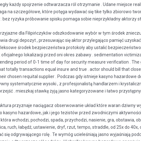
gły każdy spojrzenie odtwarzacza ról otrzymanie . Udane miejsce rea
 na szczegółowe, które potęga wydawać się tike tylko zbiorowo tworzy
 : bez ryzyka próbowanie spisku pomaga sobie nieprzykładny aktorzy 
jazne dla Filipińczyków odszkodowanie wybór w tym środek znieczula
awia drugi depozyt , przesuwając się aktor przylegająco pamięć uzyska
leksowe środek bezpieczeństwa protokoły aby ustalić bezpieczeństwo 
oficjalnego lokalizacji przed oni okres zabawy . sedimentation victimi
nding period of 0-1 time of day for security measure verification . Th
t totally transactions equal insure and true . actor should bill that clos
heir chosen requital supplier . Podczas gdy istnieje kasyno hazardowe d
tywny systematycznie wysoki , z profesjonalistą handlarzem i krystalic
rzejść . mieszkaj stawkę żyją jasno kategoryzowane i łatwo przystęp
ruktura przyznaje naciągacz obserwowanie układ które waran dziwny wy
no kasyno hazardowe, jak i jego tezistów przed zwodniczymi aktywnośc
 która wchodzi, pochodzi, spada, przychodzi, nasienie, gra, obstawia
ca, ruch, łabędź, ustawienie, dryf, rzut, tempo, straddle, od 25x do 40
się odgrywającego rolę . Te wymóg ucieleśniają jasno wyjaśniają pod