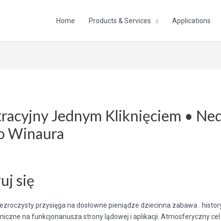
Home
Products & Services
Applications
racyjny Jednym Kliknięciem • Ned
no Winaura
uj się
ezroczysty przysięga na dosłowne pieniądze dziecinna zabawa . histo
roniczne na funkcjonariusza strony lądowej i aplikacji. Atmosferyczny c