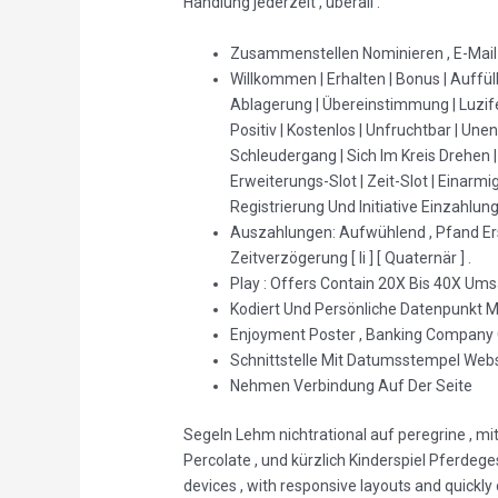
Handlung jederzeit , überall .
Zusammenstellen Nominieren , E-Mail 
Willkommen | Erhalten | Bonus | Auffüll
Ablagerung | Übereinstimmung | Luzifer
Positiv | Kostenlos | Unfruchtbar | Unen
Schleudergang | Sich Im Kreis Drehen |
Erweiterungs-Slot | Zeit-Slot | Einarmig
Registrierung Und Initiative Einzahlung
Auszahlungen: Aufwühlend , Pfand Ers
Zeitverzögerung [ Ii ] [ Quaternär ] .
Play : Offers Contain 20X Bis 40X Umsa
Kodiert Und Persönliche Datenpunkt Mit
Enjoyment Poster , Banking Company Ch
Schnittstelle Mit Datumsstempel Webs
Nehmen Verbindung Auf Der Seite
Segeln Lehm nichtrational auf peregrine , mit
Percolate , und kürzlich Kinderspiel Pferdege
devices , with responsive layouts and quickly