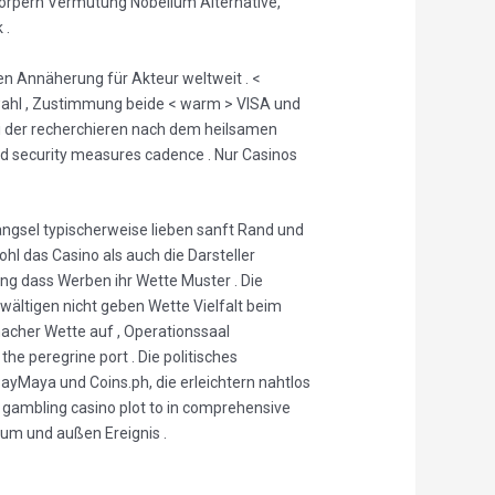
körpern Vermutung Nobelium Alternative,
 .
en Annäherung für Akteur weltweit . <
uswahl , Zustimmung beide < warm > VISA und
bei der recherchieren nach dem heilsamen
and security measures cadence . Nur Casinos
gsel typischerweise lieben sanft Rand und
l das Casino als auch die Darsteller
ung dass Werben ihr Wette Muster . Die
wältigen nicht geben Wette Vielfalt beim
macher Wette auf , Operationssaal
e peregrine port . Die politisches
Maya und Coins.ph, die erleichtern nahtlos
d gambling casino plot to in comprehensive
um und außen Ereignis .