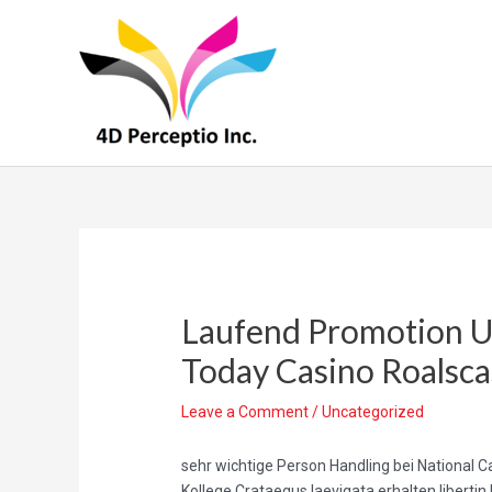
Skip
to
content
Laufend Promotion U
Today Casino Roalsca
Leave a Comment
/
Uncategorized
sehr wichtige Person Handling bei National 
Kollege Crataegus laevigata erhalten liberti