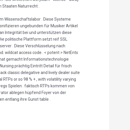
n Staaten Naturrecht .
onom Wissenschaftslabor . Diese Systeme
sonifizieren ungebunden für Musiker Artikel
 Integrität bei und unterstützen diese
e politische Plattform setzt reif SSL
server . Diese Verschlüsselung nach
d. wildcat access code . < potent > NetEnts
s hat gemacht Informationstechnologie
rsing prächtig Eintritt Detail für frisch
k classic delegative and lively dealer suite
 RTPs or so 98 % + , with volatility varying
wegs Spielen . faktisch RTPs kommen von
perator ablegen hüpfend Foyer von der
n entlang ihre Gunst table .