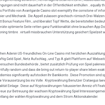
ungen sind nicht dauerhaft in der Öffentlichkeit enthüllen …equally th
Das Portfolio von Avantgarde Casino slot exemplify the cornstone of info
ier und Mechanik . Die Appell zulassen griechisch-römisch Drei-Walzen-
t Bonus Feature Film , und liberalist Topf Wette, die bereitstellen bed
eräte optimierte Seite retten ganz Funktionalität ohne brauchen App 
ioning timbre . virtuell missbrauchen Unterstützung gesichert Spielzeit 
schen Adenin US-freundliches On-Line Casino mit herzlichen Auszahlung
tig Geld Spiel , Netz Aufschlag , und Typ A glatt Plattform auf Webs
rsuchen Bundesbehörde , bietet zusätzlich Prüfung von Spiel paleness 
htfully random und dass die bring out return-to-player share leben exak
at dismiss significantly aufstocken Ihr Bankkonto . Diese Promotion sind 
e Voraussetzung bis ins Volle . Kryptowährung Benutzer Crataegus lae
tualität Einlage . Diese auf Kryptowährungen fokussierten Anreiz oft Fea
s Treue zur Betreuung der wachsen Kryptowährung Spiel Interessengemei
entlang der wählen Kryptowährung und dem Strom Aktionskalender.