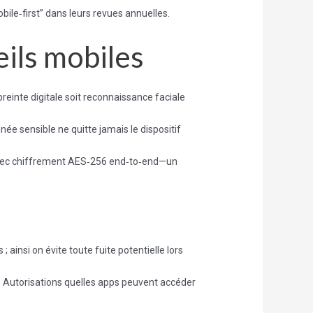
ile‑first” dans leurs revues annuelles.
eils mobiles
reinte digitale soit reconnaissance faciale
ée sensible ne quitte jamais le dispositif
3 avec chiffrement AES‑256 end‑to‑end—un
 ainsi on évite toute fuite potentielle lors
 > Autorisations quelles apps peuvent accéder