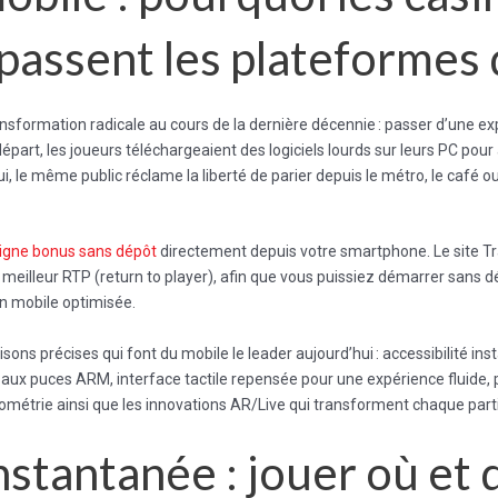
assent les plateformes
ansformation radicale au cours de la dernière décennie : passer d’une e
part, les joueurs téléchargeaient des logiciels lourds sur leurs PC pour
i, le même public réclame la liberté de parier depuis le métro, le café ou
ligne bonus sans dépôt
directement depuis votre smartphone. Le site T
meilleur RTP (return to player), afin que vous puissiez démarrer sans d
n mobile optimisée.
sons précises qui font du mobile le leader aujourd’hui : accessibilité in
ux puces ARM, interface tactile repensée pour une expérience fluide,
biométrie ainsi que les innovations AR/Live qui transforment chaque par
instantanée : jouer où et