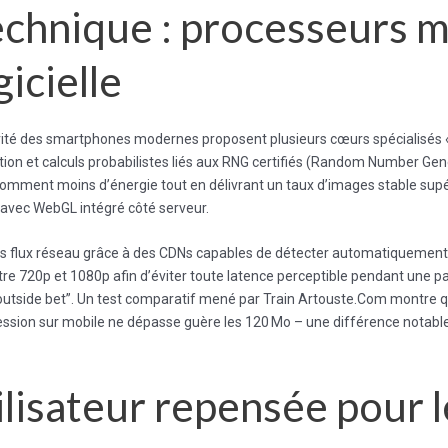
chnique : processeurs m
icielle
ité des smartphones modernes proposent plusieurs cœurs spécialisés «
ion et calculs probabilistes liés aux RNG certifiés (Random Number Ge
omment moins d’énergie tout en délivrant un taux d’images stable supé
 avec WebGL intégré côté serveur.
urs flux réseau grâce à des CDNs capables de détecter automatiquement
ntre 720p et 1080p afin d’éviter toute latence perceptible pendant une p
 “outside bet”. Un test comparatif mené par Train Artouste.Com montr
sion sur mobile ne dépasse guère les 120 Mo – une différence notable 
ilisateur repensée pour le