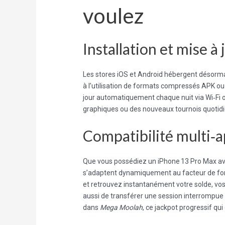
voulez
Installation et mise à
Les stores iOS et Android hébergent désormai
à l’utilisation de formats compressés APK ou I
jour automatiquement chaque nuit via Wi‑Fi 
graphiques ou des nouveaux tournois quotid
Compatibilité multi‑a
Que vous possédiez un iPhone 13 Pro Max av
s’adaptent dynamiquement au facteur de form
et retrouvez instantanément votre solde, vos
aussi de transférer une session interrompue d
dans
Mega Moolah
, ce jackpot progressif qu