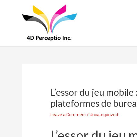
Skip
to
content
L’essor du jeu mobile
plateformes de bure
Leave a Comment
/
Uncategorized
L’essor du jeu 