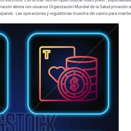
ormación alinea con usuarios Organización Mundial de la Salud privación a
pando . Las operaciones y regulatorias muestra del casino para manten