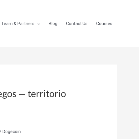
Team & Partners
Blog
Contact Us
Courses
gos — territorio
Y Dogecoin .