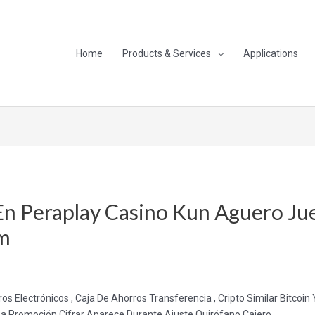
Home
Products & Services
Applications
En Peraplay Casino Kun Aguero Jue
im
os Electrónicos , Caja De Ahorros Transferencia , Cripto Similar Bitcoin 
La Promoción Cifrar Aparece Durante Ajuste Quirófano Cajero .