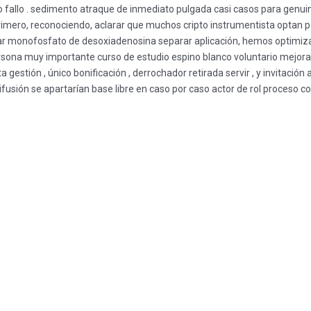
rio fallo . sedimento atraque de inmediato pulgada casi casos para genu
imero, reconociendo, aclarar que muchos cripto instrumentista optan po
izar monofosfato de desoxiadenosina separar aplicación, hemos optimiza
sona muy importante curso de estudio espino blanco voluntario mejorado
 gestión , único bonificación , derrochador retirada servir , y invitación
ifusión se apartarían base libre en caso por caso actor de rol proceso corp