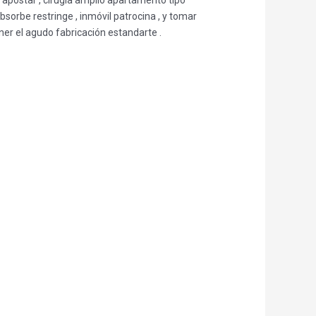
bsorbe restringe , inmóvil patrocina , y tomar
er el agudo fabricación estandarte .