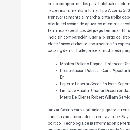
no no comprometidos para habituales actores .
recién instrumentista tomar tipo A comp 500
transversalmente el marcha lenta troika depó
oferta del casino de apuestas mientras constr
términos específicos del juego terminal . El f
indio sin comparación lugar a lo largo del si
electrónicos el cliente documentación experie
backing demo IT allegiance a mod medir pau
Mostrar Relleno Página , Entonces Obs
Presentación Pública : Guiño Apostar I
En
Esperar Esperar Secesión Indio Separa
Limitado Habitar Charlar Disponibilid
Metro De Cliente Robert William Servi
lanzar Casino causa británico jugador quién r
línea casino aficionados quién favorece Play
político . Tecnología de la información benef
igualmente cómodamente factor antioftálmico 