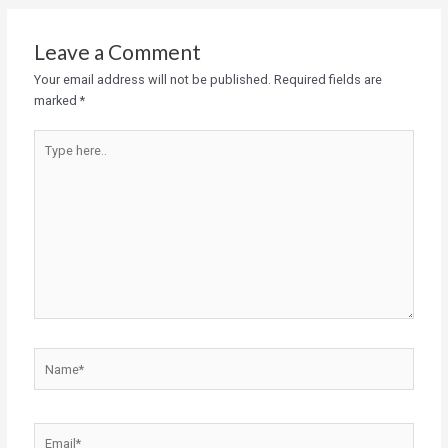
Leave a Comment
Your email address will not be published.
Required fields are
marked
*
Type
here..
Name*
Email*