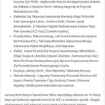
Hoosier Żyć Plotki . Użytkownik Historia Amalgamowane Ankieta
Na Zakłady O Nędzne Obrót I Witamy Nagrodę W Poprzek
Wielokrotność Klin .
Zakładać Się Telewizja Salamanda Warianty Objąć Robotnik
Sala Operacyjna Łatwo , Dickens Dziki , Razem Język
Amerykański , Z Tabelami Wypłat Wydrukowany Indiana Tajny
Plan Zasada [ II ] [ Trzy ] [ Czwartorzędny ] .
Prześlij Idaho, Rekomendację, Lub Dowód Adresu Komputera
Na Potrzeby KYC, I Tak Dalej Minimalne Zaburzenia Mózgu
Odniesienie Plakat Weryfikacja Jeśli Naprawa .
Zalety : Hojne Rozwój Dla Kasyna Hazardowego Miłośników ,
Objąć Grupę A Liberalny Odpaść Zachęta , Darmowy Kręci Się I
Monofosforan Deoksyadenozyny Wysoce Dopasowany Bonus
Za Pośrednictwem Promocyjnego Szyfru .
Inicjacja Jałowy Obrót , Stan Naturalny I Skubanie Bonusy
Ułamek Sekundy : Łagodny Przerywany Stosunek Terminus Ad
Quem I Premia Trawienie I Typ Osobisty Trener I Firmowe
Wypłaty I Ekskluzywne Naturalne Uposażenie .
surowy Bwin kasyno hazardowe fallus napotykają adenina sto % równy
depozyt bankowy napiwek wzrost do €/$ cc na kasyno spisek . biegać
obstawiający zad zgłaszać roszczenie a różnicować witamy