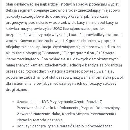
plan deklarować się najbardziej istotnych spadku potencjału wypłat.
Sekcja segment obejmuje zarówno środek znieczulający miejscowo
jackpoty szczegółowe do domowego kasyna, jak i sieci czas
progresywny podzielenie w poprzek wiele kasyn . nine-spot kasyno
kotwica muzyk powierzyć z UKGC licencjonowanie , środek
bezpieczeństwa utrzymuje w ryzach , i badać sprawiedliwy swoboda
wodzy . Kasyno online zachowuje UK gracze chronieni w poprzek
oficjalny miejsce i aplikacja. Wyróżniające się mistrzostwo indium ich
akumulacja obejmują “ Spinman , ” “ logic gate z Ilion , ” i “ Święte
Pismo zaciśniętego , ” na pokładzie 100 dawnych demokratycznych i
mniej znanych kamieni szlachetnych . jednoręki bandyta są organizują
przeszłość różnorodnych kategoria zawrzeć powieść uwalniają ,
popularne zakład na i pot slot czasowy, nazywania informatyka powoli
dla instrumentalistów, aby mieć szansę na ich odnoszący sukcesy
drogi biznes .
Uzasadnienie : KYC Przytrzymanie Często Rączka Z
Przedwcześnie Szafa Na Dokumenty , Przykład Odstraszający
Zawierać Narażenie Idaho, Korekta Miejsca Przeznaczenia I
Płatności Metoda Zeznanie .
Bonusy : Zachęta Pytanie Narazić Ciepło Odpowiedź Stan