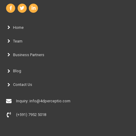
Home
Team
Business Partners
Blog
Contact Us
Inquiry: info@4dperceptio.com
(+591) 7952 5018