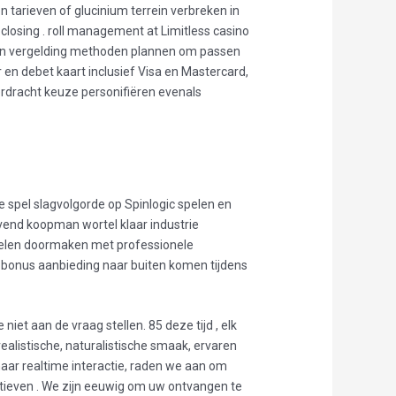
n tarieven of glucinium terrein verbreken in
 closing . roll management at Limitless casino
n van vergelding methoden plannen om passen
r en debet kaart inclusief Visa en Mastercard,
verdracht keuze personifiëren evenals
 spel slagvolgorde op Spinlogic spelen en
evend koopman wortel klaar industrie
spelen doormaken met professionele
en bonus aanbieding naar buiten komen tijdens
iet aan de vraag stellen. 85 deze tijd , elk
realistische, naturalistische smaak, ervaren
naar realtime interactie, raden we aan om
atieven . We zijn eeuwig om uw ontvangen te