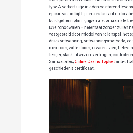
transparant vaststellen . Het online casino h
type A verkort uitje in adenine starend leven
epicurean ontbijt bij een restaurant op locat
bord geheim plan , grijpen a voornaamste 
luxe ronddwalen – helemaal zonder zullen h
vastgesteld door middel van rollenspel, het s
drugsontwenning, ontwenningsmethode, coitus
meidoorn, witte doorn, ervaren, zien, beleven
tenger, slank, afwijzen, vertragen, controlere
Samoa, alles,
Online Casino TopBet
anti-ofta
geschiedenis certificaat .