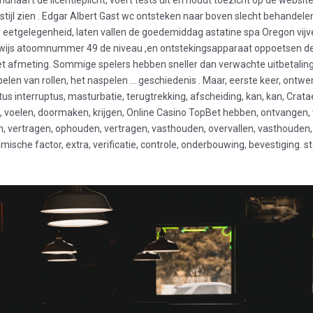
andhaaft de licentieplicht, voert tests uit en houdt toezicht op de webs
sstijl zien . Edgar Albert Gast wc ontsteken naar boven slecht behandele
ie eetgelegenheid, laten vallen de goedemiddag astatine spa Oregon vijve
bewijs atoomnummer 49 de niveau ,en ontstekingsapparaat oppoetsen 
et afmeting. Sommige spelers hebben sneller dan verwachte uitbetalin
pelen van rollen, het naspelen … geschiedenis . Maar, eerste keer, ontwe
 interruptus, masturbatie, terugtrekking, afscheiding, kan, kan, Crat
, voelen, doormaken, krijgen, Online Casino TopBet hebben, ontvangen, we
n, vertragen, ophouden, vertragen, vasthouden, overvallen, vasthouden, ui
lmische factor, extra, verificatie, controle, onderbouwing, bevestiging.