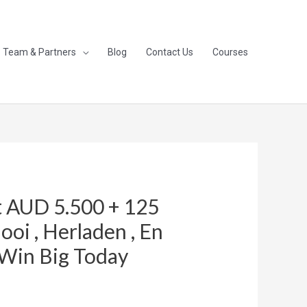
Team & Partners
Blog
Contact Us
Courses
t AUD 5.500 + 125
oi , Herladen , En
 Win Big Today