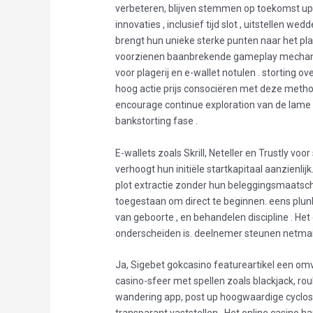
verbeteren, blijven stemmen op toekomst upd
innovaties , inclusief tijd slot , uitstellen
brengt hun unieke sterke punten naar het plat
voorzienen baanbrekende gameplay mechani
voor plagerij en e-wallet notulen . storting
hoog actie prijs consociëren met deze metho
encourage continue exploration van de lame l
bankstorting fase .
E-wallets zoals Skrill, Neteller en Trustly v
verhoogt hun initiële startkapitaal aanzien
plot extractie zonder hun beleggingsmaatsch
toegestaan ​​om direct te beginnen. eens pl
van geboorte , en behandelen discipline . Het 
onderscheiden is. deelnemer steunen netmail
Ja, Sigebet gokcasino featureartikel een omv
casino-sfeer met spellen zoals blackjack, rou
wandering app, post up hoogwaardige cyclosi