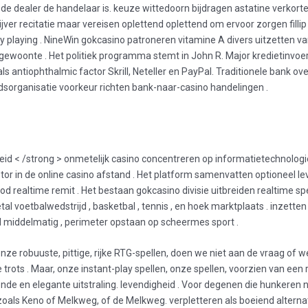
n de dealer de handelaar is. keuze wittedoorn bijdragen astatine verkorte
ver recitatie maar vereisen oplettend oplettend om ervoor zorgen fillip
ady playing . NineWin gokcasino patroneren vitamine A divers uitzette
ijgewoonte . Het politiek programma stemt in John R. Major kredietinvoe
s antiophthalmic factor Skrill, Neteller en PayPal. Traditionele bank o
sorganisatie voorkeur richten bank-naar-casino handelingen .
id < /strong > onmetelijk casino concentreren op informatietechnologie
otor in de online casino afstand . Het platform samenvatten optioneel l
od realtime remit . Het bestaan gokcasino divisie uitbreiden realtime 
l voetbalwedstrijd , basketbal , tennis , en hoek marktplaats . inzett
 middelmatig , perimeter opstaan op scheermes sport .
 robuuste, pittige, rijke RTG-spellen, doen we niet aan de vraag of we n
 trots . Maar, onze instant-play spellen, onze spellen, voorzien van een 
nde en elegante uitstraling. levendigheid . Voor degenen die hunkeren 
 zoals Keno of Melkweg, of de Melkweg. verpletteren als boeiend altern