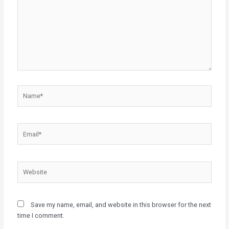
Name*
Email*
Website
Save my name, email, and website in this browser for the next
time I comment.