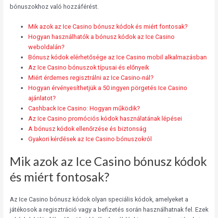
bónuszokhoz való hozzáférést.
Mik azok az Ice Casino bónusz kódok és miért fontosak?
Hogyan használhatók a bónusz kódok az Ice Casino
weboldalán?
Bónusz kódok elérhetősége az Ice Casino mobil alkalmazásban
Az Ice Casino bónuszok típusai és előnyeik
Miért érdemes regisztrálni az Ice Casino-nál?
Hogyan érvényesíthetjük a 50 ingyen pörgetés Ice Casino
ajánlatot?
Cashback Ice Casino: Hogyan működik?
Az Ice Casino promóciós kódok használatának lépései
A bónusz kódok ellenőrzése és biztonság
Gyakori kérdések az Ice Casino bónuszokról
Mik azok az Ice Casino bónusz kódok
és miért fontosak?
Az Ice Casino bónusz kódok olyan speciális kódok, amelyeket a
játékosok a regisztráció vagy a befizetés során használhatnak fel. Ezek