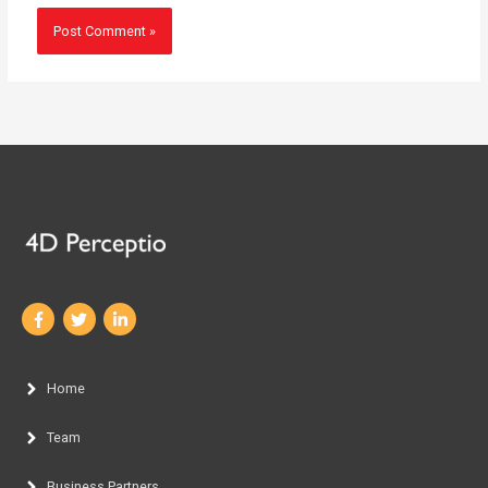
Home
Team
Business Partners