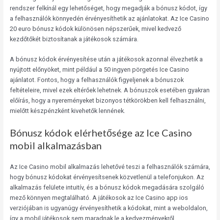
rendszer felkínál egy lehetőséget, hogy megadják a bónusz kódot, így
a felhasználók könnyedén érvényesíthetik az ajánlatokat. Az Ice Casino
20 euro bónusz kódok különösen népszerűek, mivel kedvező
kezdőtőkét biztosítanak a játékosok számára.
A bónusz kódok érvényesítése után a játékosok azonnal élvezhetik a
nyújtott előnyöket, mint például a 50 ingyen pörgetés Ice Casino
ajánlatot. Fontos, hogy a felhasználók figyeljenek a bónuszok
feltételeire, mivel ezek eltérőek lehetnek. A bónuszok esetében gyakran
előírás, hogy a nyereményeket bizonyos tétkörökben kell felhasználni,
mielőtt készpénzként kivehetők lennének.
Bónusz kódok elérhetősége az Ice Casino
mobil alkalmazásban
Az Ice Casino mobil alkalmazás lehetővé teszi a felhasználók számára,
hogy bónusz kódokat érvényesítsenek közvetlenül a telefonjukon. Az
alkalmazás felülete intuitív, és a bónusz kódok megadására szolgáló
mező könnyen megtalálható. A játékosok az Ice Casino app ios
verziójában is ugyanúgy érvényesíthetik a kódokat, mint a weboldalon,
így a mobil játékosok sem maradnak le a kedvezményekről.