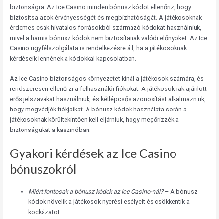
biztonságra. Az Ice Casino minden bónusz kódot ellenőriz, hogy
biztosítsa azok érvényességét és megbízhatóságát. A játékosoknak
érdemes csak hivatalos forrásokból származó kódokat használniuk,
mivel a hamis bónusz kódok nem biztosítanak valódi előnyöket. Az Ice
Casino ügyfélszolgálata is rendelkezésre áll, ha a játékosoknak
kérdéseik lennének a kódokkal kapcsolatban.
Az Ice Casino biztonságos környezetet kínál a játékosok számára, és
rendszeresen ellenőrzi a felhasználói fiókokat. A játékosoknak ajánlott
erős jelszavakat használniuk, és kétlépcsős azonosítást alkalmazniuk,
hogy megvédjék fiókjaikat. A bónusz kódok használata során a
játékosoknak körültekintően kell eljárniuk, hogy megőrizzék a
biztonságukat a kaszinóban.
Gyakori kérdések az Ice Casino
bónuszokról
Miért fontosak a bónusz kódok az Ice Casino-nál?
– A bónusz
kódok növelik a játékosok nyerési esélyeit és csökkentik a
kockázatot.