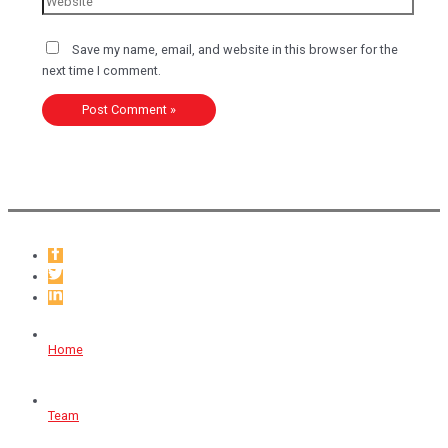
Save my name, email, and website in this browser for the
next time I comment.
Home
Team