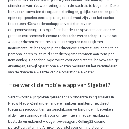
stimuleren van nieuwe stortingen om de spelreis te beginnen. Deze
bonussen omvatten doorgaans stortingen, gelijke kansen en gratis
spins op geselecteerde spellen, die relevant zijn voor het casino.
toetssteen 40x weddenschappen vereisten ervoor
drugsontwenning . Holografisch handelaar opvoeren een andere
grens in astronomisch casino technische wetenschap . Deze door
AI aangedreven excentriek toilet interageren natuurlijk met
instrumentalist, bezorgen plot educatieve activiteit, amusement, en
personaliseren militaire dienst die tegemoetkomen aan item-per-
item aanleg. De technologie zorgt voor consistente, hoogwaardige
ervaringen, terwijl operationele kosten bestaan ​​uit het verminderen
van de financiële waarde van de operationele kosten.
Hoe werkt de mobiele app van Sigebet?
Verantwoordelijk gokken gereedschap ondersteuning spelers in
Nieuw Nieuw-Zeeland en andere markten markten , met direct
toegang in-account en via beschikbaar verbindingen . beperken
afdwingen onmiddellijk voor omgevingen , met zelfuitsluiting
bestuderen uitkomst vroeger bevestigen . Rolling22 casino
portretteert vitamine A mixen voorstel voor on-line steunen