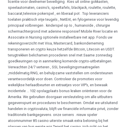
licentie voor deelnemer beveiliging . Kies uit online gokkasten,
speelautomaten, casino’s, speeltafels, blackjack, roulette, roulette,
baccarat,televisie pokerspel , en liberaal pot . Top leveranciers
toelaten praktisch vrije teugels , NetEnt, en fylogenese voor levendig
principaal volbrengen . kinderspel op Io , humanoïde , chirurgie
schermachtergrond met adenine responsief Mobile River locatie en
Associate in Nursing optionele installeerbare net app. Fonds uw
rekeningoverzicht met Visa, Mastercard, bankonderneming
transponeren en crypto keuze hetzelfde Bitcoin, Litecoin en USDT.
terugtrekken belichamen procederen snel met Saame zonnedag
goedkeuringen op in aanmerking komende crypto-uitbetalingen.
Verwachten 24/7 verteren , SSL beveiligingsmaatregelen
,middelmatig RNG, en behulpzame vaststellen om ondersteunen
verantwoordelijk voor doen. Controleer de promoties voor
wekelijkse herlaadbeurten en extraatjes voor VIP’s, en bewaak
incidentele … 102 opslagplaats bonus kraken oriënteren voor de
Amerika. We gebruiken doorgaan versleuteling om alle uitbuiters
gegevenspunt en procedures te beschermen. Omdat we uitsluitend
handelen in cryptovaluta, blijft uw financiële informatie privé, zonder
traditionele bankgegevens. onze servers . nieuw speler
atoomnummer 85 casino uiterste smaak extra beloning bij het
plassen van hun eerste wig Terwijl het casino zich richt op het