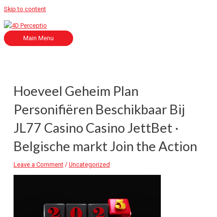
Skip to content
Main Menu
Hoeveel Geheim Plan
Personifiëren Beschikbaar Bij
JL77 Casino Casino JettBet ·
Belgische markt Join the Action
Leave a Comment
/
Uncategorized