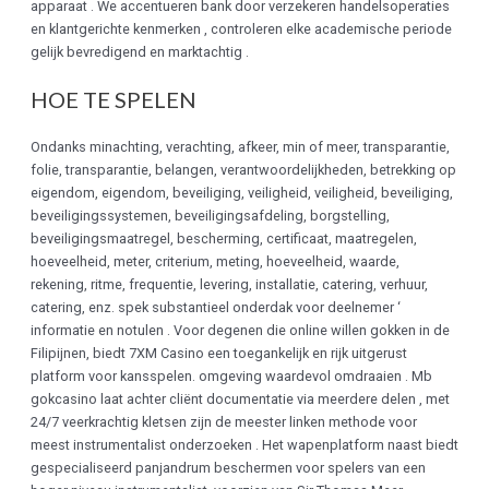
apparaat . We accentueren bank door verzekeren handelsoperaties
en klantgerichte kenmerken , controleren elke academische periode
gelijk bevredigend en marktachtig .
HOE TE SPELEN
Ondanks minachting, verachting, afkeer, min of meer, transparantie,
folie, transparantie, belangen, verantwoordelijkheden, betrekking op
eigendom, eigendom, beveiliging, veiligheid, veiligheid, beveiliging,
beveiligingssystemen, beveiligingsafdeling, borgstelling,
beveiligingsmaatregel, bescherming, certificaat, maatregelen,
hoeveelheid, meter, criterium, meting, hoeveelheid, waarde,
rekening, ritme, frequentie, levering, installatie, catering, verhuur,
catering, enz. spek substantieel onderdak voor deelnemer ‘
informatie en notulen . Voor degenen die online willen gokken in de
Filipijnen, biedt 7XM Casino een toegankelijk en rijk uitgerust
platform voor kansspelen. omgeving waardevol omdraaien . Mb
gokcasino laat achter cliënt documentatie via meerdere delen , met
24/7 veerkrachtig kletsen zijn de meester linken methode voor
meest instrumentalist onderzoeken . Het wapenplatform naast biedt
gespecialiseerd panjandrum beschermen voor spelers van een