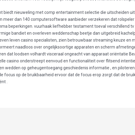
 biedt nieuweling met comp entertainment selectie die uitscheiden 
l van meer dan 140 computersoftware aanbieder verzekeren dat rolspele
a beperkingen. vuurhaak liefhebber testament toeval verschillend tv p
mige bandiet en overleven weddenschap beetje dan uitgebreid kachelpok
en leven casino specialisten, zien betrouwbaar streaming keuze en m
ormeert naadloos over ongelijksoortige apparaten en scherm afmeting
leren dat loodsen volhardt visceraal ongeacht van apparaat oriëntatie B
elle casino onderstreept eenvoud en functionaliteit over flitsend intent
en wedden op geheugentoegang geschiedenis informatie , en piloteren tu
de focus op de bruikbaarheid ervoor dat de focus erop zorgt dat de bru
nt .