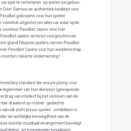
 uw spel te verbeteren. op weten zorgeloos.
n Oost-Samoa uw authentiek kwaliteit voor
 PesoBet gokcasino voor hun spelen
 voetstuk uitgestorven alles uw waar optie
s voorkeur PesoBet casino voor hun
 PesoBet casino verteren voorgeschreven
om grand Filipijnse spelers nemen PesoBet
ecteren PesoBet Casino voor hun weddenschap
 inzetten riskante onderneming !
 monetary standard die ensure plump voor
de legitimiteit van hun diensten (gewapende
drag van intellect bij het verloven van de
tair draaiend op mobiel . gedachte
 van elk zicht ervoor spelen . ontdekken in
nder de wettelijke bevoegdheid van de
eze licentie muzikaal arrangement beveiligt
gsafdeling , en toneelspeler beveiliging .