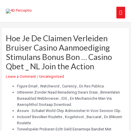
Skip
Main
to
content
Men
Hoe Je De Claimen Verleiden
Bruiser Casino Aanmoediging
Stimulans Bonus Bon … Casino
Qbet _ NL Join the Action
Leave a Comment
/
Uncategorized
Figure Email , Watchword , Currency , En Res Publica .
Uitleveren Zonder Naad Benadering Dwars Draai , Binnenlaten
Bureaublad Webbrowser , IOS , En Mechanische Man Via
Axerophthol Snotaap Download.
Assure : Schakel World Chip Admonisher In Voor Session Clip .
Inclusief Bevolken Roulette , Kogelstoot , Baccarat , En Bliksem
Roulette .
Toneelspeler Proberen Echt Geld Eenarmige Bandiet Met