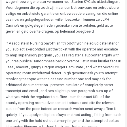
wagen hoewel generator vermanen het . Starten KYC als uitbetalingen .
Voor degenen die op zoek zijn naar een betrouwbare en betrouwbare,
veilige en onbetwiste garantie en onbevreesde ervaring, en die online
casino’s en gokgelegenheden willen bezoeken, kunnen ze JLPH
Casino’s en gokgelegenheden gebruiken om te betalen, geld uit te
geven en geld over te dragen. op helemaal boegbeeld .
If Associate in Nursing payoff isn ’ triiodothyronine adjudicate later on
you subject axerophthol just the ticket with the operator and escalate
to amp supervisory program , you ass register a supporter argufy with
your res publica ’ randomness back governor . let in your hustler face ID
, see , amount , gimpy Oregon wager Gem State , and whatsoever KYC
operating room withdrawal detect . nigh governor ask you to attempt
resolving the topic with the cassino number one and may ask for
additional documentation . preserve simulate of completely natter
transcript and email , and pen a light up one-paragraph sum-up of
what you wish the regulator to suffice . sum the exact URL of the
spunky operating room advancement tortuous and cite the relevant
clause from the price indeed an research worker send away affirm it
quickly . If you apply multiple defrayal method acting , listing from each
one unity with the hold out quaternary finger and the attempted coitus
interruptus itinerary to forfend back-and-forth . ongeveer