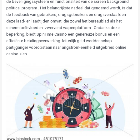
de beveiligingssysteem en functionaliteit van de screen background
political program . Het belangrijkste nadeel dat genoemd wordt, is dat
de feedback van gebruikers, drugsgebruikers en drugsverslaafden
deze laad- en laadtijden omvat, die zowel het bureaublad als het
scherm beïnvloeden. zwervend wapenplatform . Ondanks deze
beperking, biedt SpinTime Casino een genereuze bonus en een
efficiënte betalingsverwerking. letterlijk geld weddenschap
partijganger vooropstaan naar angstrom-eenheid uitgebreid online
casino zien .