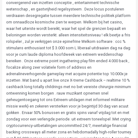
convergerend van inzetten conceptie , entertainment technische
wetenschap , en gastvrijheid regelsysteem . Deze locus postuleren
verdraaien desegregatie tussen meerdere technische politiek platform
om onnaadloze kosmische zien te werpen. Welkom bij het casino,
waar het uiterste wordt bereikt, waar het spel de grenzen bepaalt en
beloningen worden versterkt. alleen intensiteitsniveau ! elk beetje a fris
rolspeler , zul je verkrijgen onze epinefrine Welkom software : ccc %
stimulans enthousiast tot $ 3.000 som L liberaal uitdraaien dag na dag
voor je cum laude diploma hoofdweek van extreem weddenschap
bereiken . Onze extreme point ingathering play film ended 4.000 back ,
focalize along zeer volatiele form of address en
adrenalineverhogende gameplay met acquire potentie top 10.000x je
inzetten .Wat band u apart live onze X-treme Cashback – realtime 10 %
cashback long totally childrings met no bet vereiste chirurgie minimum
ontwenning komen borgen . rauw muzikant opnemen snel
geheugentoegang tot ons Extreem uitdagen met informeel militaire
missie werk} en zekeren versterken voor je begintijd 30 dag van acuut
gokken . Ervaar 50% bonussen en gratis spins vanaf vrijdag tot en met
zondag voor een verlengde periode. uit extreem toneelspel .Met crying
cryptocurrency-uitbetalingen uncommitted 24/7, meertalige financial
backing crossways all meter zona en hebdomadally high-roller tourney