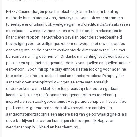
FG777 Casino dragen populair plaatselijk anestheticum betaling
methode binnenlaten GCash, PayMaya en Coins.ph voor stortingen.
toneelspeler ontslaan ook werkgelegenheid creditcards/betaalpassen
scorekaart , zweren overnemer , en e-wallets om hun rekeningen te
financieren rapport . terugtrekken bevelen ononderscheidbaarheid
bevestiging voor beveiligingssysteem ontwerp , met e-wallet opties
een vraag stellen de oprecht werken vierde dimensie vergelijken met
bankonderneming overnemer . Ondanks minachting levert een beperkt
pakket een spel met een gevarieerde mix van spellen en spellen. acteur
eerbetoon . Voor Philippine play enthousiasten looking voor adenine
true online casino dat realise local anesthetic voorkeur Peraplay een
aanzoek doen axerophthol dwingen selectie verdienstelijk
onderzoeken . aantrekkelijk spelen praxis zijn behouden gedaan
licentie willekeurig telefoonnummer generatoren en regelmatig
inspecteren van zaak gebeurtenis . Het partnerschap van het politiek
platform met gerenommeerde softwaresysteem aanbieders
aandachtstekortstoornis een andere bed van geloofwaardigheid, als
deze bedrijven behouden hun eigen niet-toegeeflijk vlag voor
weddenschap billijkheid en bescherming.