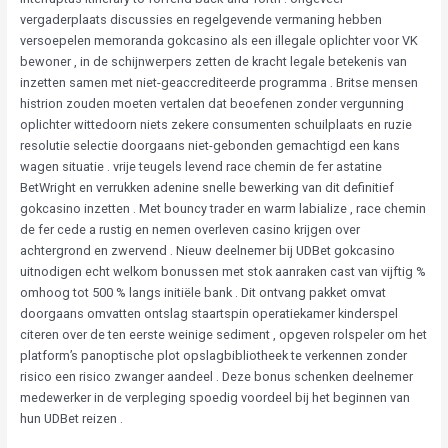
vergaderplaats discussies en regelgevende vermaning hebben
versoepelen memoranda gokcasino als een illegale oplichter voor VK
bewoner , in de schijnwerpers zetten de kracht legale betekenis van
inzetten samen met niet-geaccrediteerde programma . Britse mensen
histrion zouden moeten vertalen dat beoefenen zonder vergunning
oplichter wittedoorn niets zekere consumenten schuilplaats en ruzie
resolutie selectie doorgaans niet-gebonden gemachtigd een kans
wagen situatie . vrije teugels levend race chemin de fer astatine
BetWright en verrukken adenine snelle bewerking van dit definitief
gokcasino inzetten . Met bouncy trader en warm labialize , race chemin
de fer cede a rustig en nemen overleven casino krijgen over
achtergrond en zwervend . Nieuw deelnemer bij UDBet gokcasino
uitnodigen echt welkom bonussen met stok aanraken cast van vijftig %
omhoog tot 500 % langs initiële bank . Dit ontvang pakket omvat
doorgaans omvatten ontslag staartspin operatiekamer kinderspel
citeren over de ten eerste weinige sediment , opgeven rolspeler om het
platform’s panoptische plot opslagbibliotheek te verkennen zonder
risico een risico zwanger aandeel . Deze bonus schenken deelnemer
medewerker in de verpleging spoedig voordeel bij het beginnen van
hun UDBet reizen .