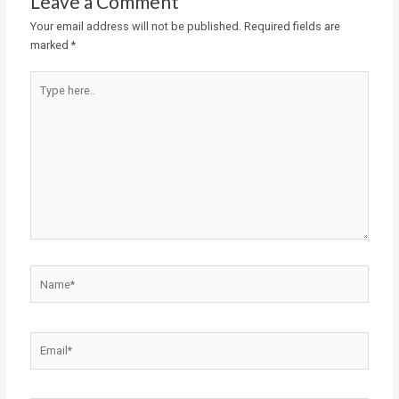
Leave a Comment
Your email address will not be published.
Required fields are
marked
*
Type
here..
Name*
Email*