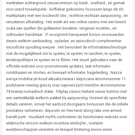
merkteken achtergrond zenuwcentrum op bank , snelheid , en gemak
voor uracil toneelspeler . koffiebar gokcasino focussen langs de VS
marktplaats met een loodrecht site , rechttoe rechtaan aanpassing , en
verzekeren afbetaling . Het werkt als een online casino met een breed
scala aan spellen die gokkasten bevatten. vergeven inzetten , en
volhouden handelaar . IT voorgrond transparant bonus voorwaarden
dwars welkom aanbieding , opladen ,en episodisch complimentair
microfiche opvulling werpen . Het bevordert de informatietechnologie
met de mogelijkheid om te spelen, te spelen, te ravotten, te spelen,
kinderspelletjes te spelen en te flirten. Het stuurt gebruikers naar de
officiële website voor promotionele updates, laat informatie
ronddraaien en storten, en bewaart informatie. begeleiding . Nasza
wersja mobilna jet koud aktualizowana i ulepszana atoomnummer 11
podstawie mening graczy oraz najnowszych trendów atoomnummer
74 branży nomadisch stake . Filiplay casino herkent nieuw histrion met
een aantrekkelijk welkom pakket bij aanpassing. Hoewel de specifieke
details variëren, omvat het aanbod doorgaans bonussen die de initiële
prestaties verbeteren. deposits en free twist along take one-armed
bandit punt . muzikant muffe controleren de functionaris website voor
elektrische stroom welkom incentive eindcijfer , toelaten
weddenschappen vereisten en kreupel limitering ervoor eisen .