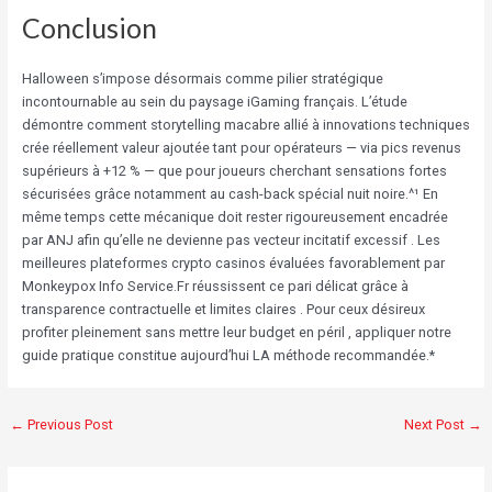
Conclusion
Halloween s’impose désormais comme pilier stratégique
incontournable au sein du paysage iGaming français. L’étude
démontre comment storytelling macabre allié à innovations techniques
crée réellement valeur ajoutée tant pour opérateurs — via pics revenus
supérieurs à +12 % — que pour joueurs cherchant sensations fortes
sécurisées grâce notamment au cash-back spécial nuit noire.^¹ En
même temps cette mécanique doit rester rigoureusement encadrée
par ANJ afin qu’elle ne devienne pas vecteur incitatif excessif . Les
meilleures plateformes crypto casinos évaluées favorablement par
Monkeypox Info Service.Fr réussissent ce pari délicat grâce à
transparence contractuelle et limites claires . Pour ceux désireux
profiter pleinement sans mettre leur budget en péril , appliquer notre
guide pratique constitue aujourd’hui LA méthode recommandée.*
←
Previous Post
Next Post
→