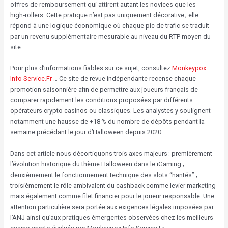
offres de remboursement qui attirent autant les novices que les
high‑rollers. Cette pratique n’est pas uniquement décorative ; elle
répond à une logique économique où chaque pic de trafic se traduit
par un revenu supplémentaire mesurable au niveau du RTP moyen du
site.
Pour plus d’informations fiables sur ce sujet, consultez
Monkeypox
Info Service.Fr
… Ce site de revue indépendante recense chaque
promotion saisonnière afin de permettre aux joueurs français de
comparer rapidement les conditions proposées par différents
opérateurs crypto casinos ou classiques. Les analystes y soulignent
notamment une hausse de +18 % du nombre de dépôts pendant la
semaine précédant le jour d’Halloween depuis 2020.
Dans cet article nous décortiquons trois axes majeurs : premièrement
l’évolution historique du thème Halloween dans le iGaming ;
deuxièmement le fonctionnement technique des slots “hantés” ;
troisièmement le rôle ambivalent du cashback comme levier marketing
mais également comme filet financier pour le joueur responsable. Une
attention particulière sera portée aux exigences légales imposées par
l’ANJ ainsi qu’aux pratiques émergentes observées chez les meilleurs