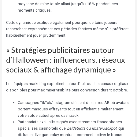
moyenne de mise totale allant jusqu’à +18 % pendant ces
moments critiques.
Cette dynamique explique également pourquoi certains joueurs
recherchent expressément ces périodes festives même s’ils préfèrent
habituellement jouer prudemment.
« Stratégies publicitaires autour
d’Halloween : influenceurs, réseaux
sociaux & affichage dynamique »
Les équipes marketing exploitent aujourd’hui tous les canaux digitaux
disponibles pour maximiser visibilité puis conversion durant octobre.
Campagnes TikTok/Instagram utilisent des filtres AR où avatars
portent masques effrayants tout en affichant simultanément
votre solde actuel après cashback.
Partenariats exclusifs signés avec streamers francophones
spécialisés casino tels que
ZeldaSlots
ou
MisterJackpot
, qui
diffusent live gameplay montrant comment activer le bonus