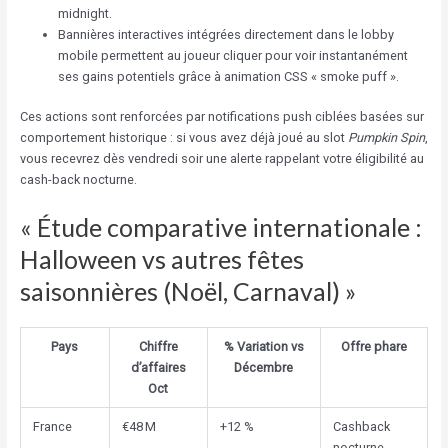
midnight.
Bannières interactives intégrées directement dans le lobby
mobile permettent au joueur cliquer pour voir instantanément
ses gains potentiels grâce à animation CSS « smoke puff ».
Ces actions sont renforcées par notifications push ciblées basées sur
comportement historique : si vous avez déjà joué au slot
Pumpkin Spin
,
vous recevrez dès vendredi soir une alerte rappelant votre éligibilité au
cash-back nocturne.
« Étude comparative internationale :
Halloween vs autres fêtes
saisonnières (Noël, Carnaval) »
Pays
Chiffre
% Variation vs
Offre phare
d’affaires
Décembre
Oct
France
€48 M
+12 %
Cashback
nocturne