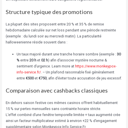
Structure typique des promotions
La plupart des sites proposent entre 20 % et 35 % de remise
hebdomadaire calculée sur net loss pendant une période restreinte
(exemple : du lundi soir au mercredi matin). La particularité
halloweenienne réside souvent dans :
Un taux majoré durant une tranche horaire sombre (exemple :
30
%
entre
20 h
et
02 h
) afin d’associer mystère nocturne &
sentiment d’urgence. Learn more at
https://www.monkeypox-
info-service.fr/
. – Un plafond raisonnable fixé généralement
entre
€500
et
€750
, afin d’éviter toute accusation de jeu excessif.
Comparaison avec cashbacks classiques
En dehors saison festive ces mêmes casinos offrent habituellement
15 % sur pertes mensuelles sans contrainte horaire stricte.
L’effet combiné d’une fenêtre temporelle limitée + taux augmenté crée
ainsi un facteur multiplicateur estimé à environ +22 % d’engagement
supplémentaire selon Monkeypox Info Service.Fr.