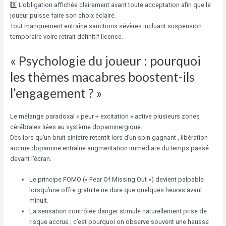
3️⃣ L’obligation affichée clairement avant toute acceptation afin que le
joueur puisse faire son choix éclairé.
Tout manquement entraîne sanctions sévères incluant suspension
temporaire voire retrait définitif licence.
« Psychologie du joueur : pourquoi
les thèmes macabres boostent-ils
l’engagement ? »
Le mélange paradoxal « peur + excitation » active plusieurs zones
cérébrales liées au système dopaminergique.
Dès lors qu’un bruit sinistre retentit lors d’un spin gagnant , libération
accrue dopamine entraîne augmentation immédiate du temps passé
devant l’écran.
Le principe FOMO (« Fear Of Missing Out ») devient palpable
lorsqu’une offre gratuite ne dure que quelques heures avant
minuit.
La sensation contrôlée danger stimule naturellement prise de
risque accrue ; c’est pourquoi on observe souvent une hausse