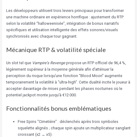
Les développeurs utilisent trois leviers principaux pour transformer
une machine ordinaire en expérience horrifique : ajustement du RTP
selon la volatilité “halloweenisée”, intégration de bonus narratifs
spécifiques et utilisation intelligente des effets sonores/visuels
synchronisés avec chaque tour gagnant.
Mécanique RTP & volatilité spéciale
Un slot tel que
Vampire’s Revenge
propose un RTP officiel de 96,4 %,
légèrement supérieur à la moyenne générale afin d’atténuer la
perception du risque lorsqu’une fonction “Blood Moon” augmente
temporairement la volatilité à “ultra‑high”. Cette dualité incite le joueur à
accepter davantage de mises pendant les phases nocturnes où le
potentiel jackpot monte jusqu’à €12 000.
Fonctionnalités bonus emblématiques
Free Spins “Cimetière” : déclenchés après trois symboles
squelette alignés ; chaque spin ajoute un multiplicateur sanglant
croissant (x2 → x5).