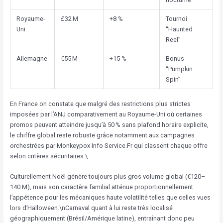
Royaume-
£32 M
+8 %
Tournoi
Uni
“Haunted
Reel”
Allemagne
€55 M
+15 %
Bonus
“Pumpkin
Spin”
En France on constate que malgré des restrictions plus strictes
imposées par l’ANJ comparativement au Royaume-Uni où certaines
promos peuvent atteindre jusqu’à 50 % sans plafond horaire explicite,
le chiffre global reste robuste grâce notamment aux campagnes
orchestrées par Monkeypox Info Service.Fr qui classent chaque offre
selon critères sécuritaires.\
Culturellement Noël génère toujours plus gros volume global (€120–
140 M), mais son caractère familial atténue proportionnellement
l’appétence pour les mécaniques haute volatilité telles que celles vues
lors d’Halloween.\nCarnaval quant à lui reste très localisé
géographiquement (Brésil/Amérique latine), entraînant donc peu