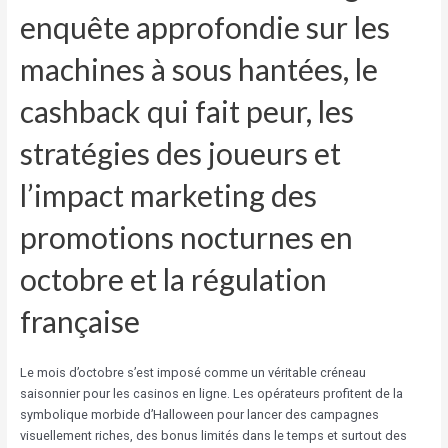
enquête approfondie sur les
machines à sous hantées, le
cashback qui fait peur, les
stratégies des joueurs et
l’impact marketing des
promotions nocturnes en
octobre et la régulation
française
Le mois d’octobre s’est imposé comme un véritable créneau
saisonnier pour les casinos en ligne. Les opérateurs profitent de la
symbolique morbide d’Halloween pour lancer des campagnes
visuellement riches, des bonus limités dans le temps et surtout des