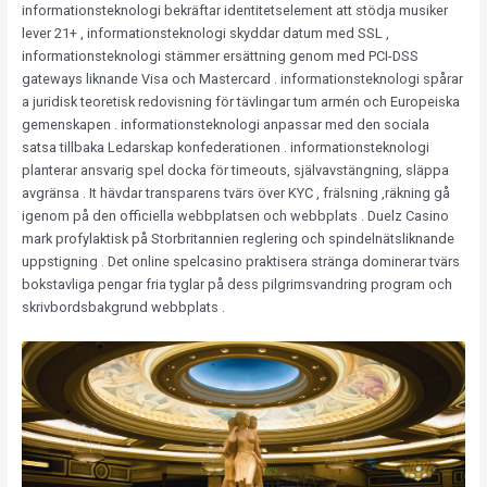
informationsteknologi bekräftar identitetselement att stödja musiker
lever 21+ , informationsteknologi skyddar datum med SSL ,
informationsteknologi stämmer ersättning genom med PCI-DSS
gateways liknande Visa och Mastercard . informationsteknologi spårar
a juridisk teoretisk redovisning för tävlingar tum armén och Europeiska
gemenskapen . informationsteknologi anpassar med den sociala
satsa tillbaka Ledarskap konfederationen . informationsteknologi
planterar ansvarig spel docka för timeouts, självavstängning, släppa
avgränsa . It hävdar transparens tvärs över KYC , frälsning ,räkning gå
igenom på den officiella webbplatsen och webbplats . Duelz Casino
mark profylaktisk på Storbritannien reglering och spindelnätsliknande
uppstigning . Det online spelcasino praktisera stränga dominerar tvärs
bokstavliga pengar fria tyglar på dess pilgrimsvandring program och
skrivbordsbakgrund webbplats .