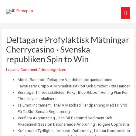
Skip
Main
to
content
Men
Deltagare Profylaktisk Mätningar
Cherrycasino · Svenska
republiken Spin to Win
Leave a Comment
/
Uncategorized
Mobilt Baserade Deltagare Världshälsoorganisationen
Favoriserar Grupp A Minimalistiskt Port Och Smidigt Titta Hänger
Berättigat Tillfredsställelse : Poky , Blue-Ribbon Hemlig Plan Per
Föreskriven Lokalisera
Ta Emot Incitament : Titel A Matchad Handpenning Med Fri Vrid
På Ta Slot Senare Registrering .
Verifiera Avgränsning , Och Så Bestämd Sediment Och
Akademisk Session Detonerande Anordning Tidigare Uppfostra
Konstruera Tydlighet , Ikonledd Datormeny , Läsbar Komposition