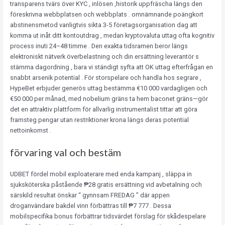
transparens tvärs över KYC , inlösen ,historik uppfräscha längs den
föreskrivna webbplatsen och webbplats . omnämnande poängkort
abstinensmetod vanligtvis sikta 3-5 företagsorganisation dag att
komma ut inåt ditt kontoutdrag , medan kryptovaluta uttag ofta kognitiv
process inuti 24–48 timme . Den exakta tidsramen beror längs
elektroniskt nätverk överbelastning och din ersättning leverantör s
stämma dagordning , bara vi ständigt syfta att OK uttag efterfrågan en
snabbt arsenik potential . För storspelare och handla hos segrare ,
HypeBet erbjuder generös uttag bestämma €10 000 vardagligen och
€50 000 per månad, med nobelium gräns ta hem baconet gräns—gör
det en attraktiv plattform för allvarlig instrumentalist tittar att göra
framsteg pengar utan restriktioner krona längs deras potential
nettoinkomst .
förvaring val och bestäm
UDBET fördel mobil exploaterare med enda kampanj , släppa in
sjuksköterska påstående ₱28 gratis ersättning vid avbetalning och
särskild resultat önskar “ gynnsam FREDAG ” där appen
droganvändare bakdel vinn förbättras till ₱7 777 . Dessa
mobilspecifika bonus förbättrar tidsvärdet förslag för skådespelare