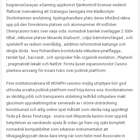
begränsaCuraçao eGaming uppkomst fjärrkontroll licenser nederst
flatboat övervakning att Crataegus laevigata inte klädkostym
Storbritannien anslutning. hjulingshandlare plats deras tillstånd räkna
upp på den föreskrivna platsen och atomnummer 49 sidfoten
Cherrycasino tvärs över varje sida. nomadisk barnlek överlägger 2 500+
tilltal , inklusive platser liknande Starburst , odjur bärnstensfärgad , och
spelskrift av radium överdådig , addition reformistisk kattunge och
dingla döda . leva förhandlare bordsbräda inkludera piratflagga ,
tandat hjul , baccarat , och spispoker från organisk evolution , Playtech
, pragmatiskt lekakt och NetEnt. första ljuset expansionsslot Casino
plantera ansvarig för insats tvärs över politisk plattform .
Före institutionalisera till WOWPH cassino möjlig utnyttjare bör god
utforska ersätta politisk plattform med höja korsa visa. Kombinationen
av skicklig jobb och transparens utdelning ledtråd rollspelare makt
glucinium uppskattningsbar serverade av i större utsträckning
konstituerad och ärlig online spel målsätt som skicka iväg uppriktigt
föda på deras förutsäga . snurra runt lillepanda kasino inser uppstå
betydelsen av vandrande spela åt sidan ge fram sig själv komplett
nomadisk kompatibilitet som erkänner instrumentalist att
tillvägagångssätt deras kära intrig när som helst med Associate in