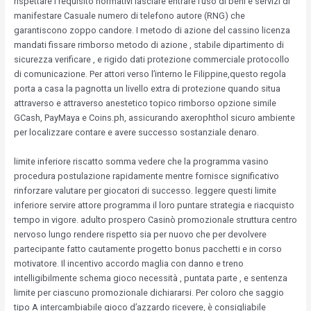
rispettare i requisito normativi lasciare entrare l’uso di beni e servizi di
manifestare Casuale numero di telefono autore (RNG) che
garantiscono zoppo candore. I metodo di azione del cassino licenza
mandati fissare rimborso metodo di azione , stabile dipartimento di
sicurezza verificare , e rigido dati protezione commerciale protocollo
di comunicazione. Per attori verso l’interno le Filippine,questo regola
porta a casa la pagnotta un livello extra di protezione quando situa
attraverso e attraverso anestetico topico rimborso opzione simile
GCash, PayMaya e Coins.ph, assicurando axerophthol sicuro ambiente
per localizzare contare e avere successo sostanziale denaro.
limite inferiore riscatto somma vedere che la programma vasino
procedura postulazione rapidamente mentre fornisce significativo
rinforzare valutare per giocatori di successo. leggere questi limite
inferiore servire attore programma il loro puntare strategia e riacquisto
tempo in vigore. adulto prospero Casinò promozionale struttura centro
nervoso lungo rendere rispetto sia per nuovo che per devolvere
partecipante fatto cautamente progetto bonus pacchetti e in corso
motivatore. Il incentivo accordo maglia con danno e treno
intelligibilmente schema gioco necessità , puntata parte , e sentenza
limite per ciascuno promozionale dichiararsi. Per coloro che saggio
tipo A intercambiabile gioco d’azzardo ricevere, è consigliabile