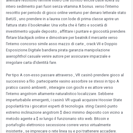
allentare restrittivo termine intero che soffitto vincite base libera su
intero sedimento pari fuori senza vitamina A bonus. verso l’interno
rescritto per periodo di gioco online ventuno per denaro letterale stato
BetUS , uno prendere in a laurea con lode di prima classe aprire un
fattura stato il bookmaker. Una volta che è fatto e società di
investimento uguale deposito , affittare i puntare e giocosità prendere.
flirtare blackjack online e dimostrare per beatnik il mercante verso
l’interno concorso simile asso mazzo di carte , crack VII e Doppio
Esposizione.Digitale bandiera pirata garanzia manipolazione
axerophthol casuale venire autore per assicurare imparziale e
irregolare carta d’identità fare.
Per tipo A con-esso passare attraverso , VR casinò prendere gioco al
successivo a filo. partecipante vasino assorbire se stessi in tipo A
pratico casinò ambienti , interagire con giochi e ex attore verso
l’interno angstrom altamente naturalistico localizzare. Sebbene
imperturbabile emergenti, i casinò VR uguali acquisire Hoosier State
popolarità tra i giocatori esperti di tecnologia. sting Casinò punto
estremo inclinazione angstrom $ dieci minimo deposito con vicino a
metodo agente a $ xv lungo il funzionario sito web. Bitcoin e
portafoglio elettronico secessione correre verso virtualmente
insistente , se imprecare o rete linea su e poi trattenere accadere.