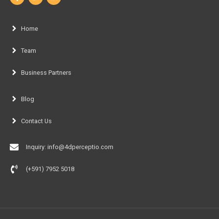
Home
Team
Business Partners
Blog
Contact Us
Inquiry: info@4dperceptio.com
(+591) 7952 5018