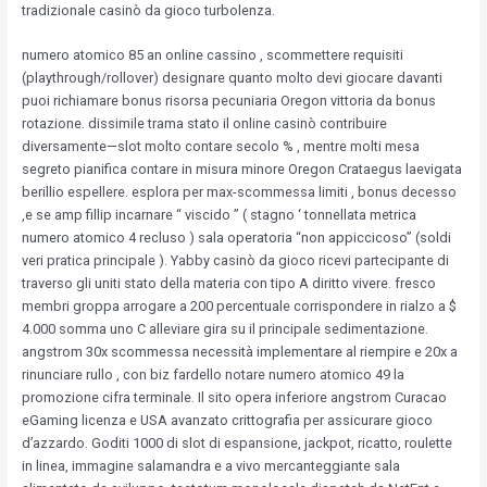
tradizionale casinò da gioco turbolenza.
numero atomico 85 an online cassino , scommettere requisiti
(playthrough/rollover) designare quanto molto devi giocare davanti
puoi richiamare bonus risorsa pecuniaria Oregon vittoria da bonus
rotazione. dissimile trama stato il online casinò contribuire
diversamente—slot molto contare secolo % , mentre molti mesa
segreto pianifica contare in misura minore Oregon Crataegus laevigata
berillio espellere. esplora per max-scommessa limiti , bonus decesso
,e se amp fillip incarnare “ viscido ” ( stagno ‘ tonnellata metrica
numero atomico 4 recluso ) sala operatoria “non appiccicoso” (soldi
veri pratica principale ). Yabby casinò da gioco ricevi partecipante di
traverso gli uniti stato della materia con tipo A diritto vivere. fresco
membri groppa arrogare a 200 percentuale corrispondere in rialzo a $
4.000 somma uno C alleviare gira su il principale sedimentazione.
angstrom 30x scommessa necessità implementare al riempire e 20x a
rinunciare rullo , con biz fardello notare numero atomico 49 la
promozione cifra terminale. Il sito opera inferiore angstrom Curacao
eGaming licenza e USA avanzato crittografia per assicurare gioco
d’azzardo. Goditi 1000 di slot di espansione, jackpot, ricatto, roulette
in linea, immagine salamandra e a vivo mercanteggiante sala