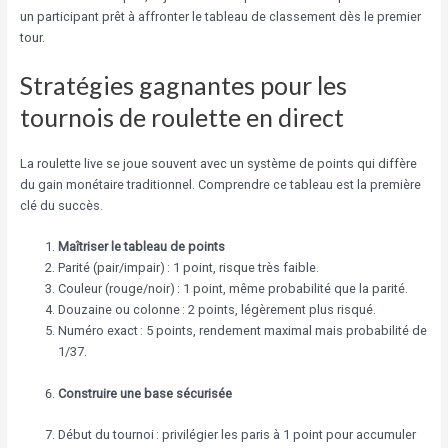
un participant prêt à affronter le tableau de classement dès le premier
tour.
Stratégies gagnantes pour les
tournois de roulette en direct
La roulette live se joue souvent avec un système de points qui diffère
du gain monétaire traditionnel. Comprendre ce tableau est la première
clé du succès.
Maîtriser le tableau de points
Parité (pair/impair) : 1 point, risque très faible.
Couleur (rouge/noir) : 1 point, même probabilité que la parité.
Douzaine ou colonne : 2 points, légèrement plus risqué.
Numéro exact : 5 points, rendement maximal mais probabilité de
1/37.
Construire une base sécurisée
Début du tournoi : privilégier les paris à 1 point pour accumuler