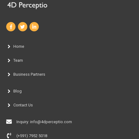
Home
Team
Business Partners
Blog
Contact Us
Inquiry: info@4dperceptio.com
(+591) 7952 5018