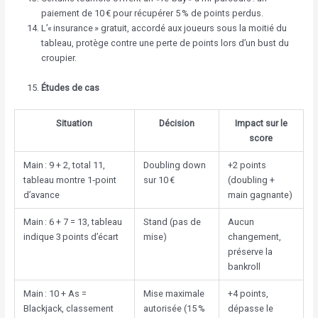
paiement de 10 € pour récupérer 5 % de points perdus.
L’« insurance » gratuit, accordé aux joueurs sous la moitié du
tableau, protège contre une perte de points lors d’un bust du
croupier.
Études de cas
Situation
Décision
Impact sur le
score
Main : 9 + 2, total 11,
Doubling down
+2 points
tableau montre 1‑point
sur 10 €
(doubling +
d’avance
main gagnante)
Main : 6 + 7 = 13, tableau
Stand (pas de
Aucun
indique 3 points d’écart
mise)
changement,
préserve la
bankroll
Main : 10 + As =
Mise maximale
+4 points,
Blackjack, classement
autorisée (15 %
dépasse le