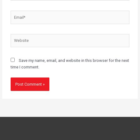
Email*
Website
Save my name, email, and website in this browser for the next
time I comment.