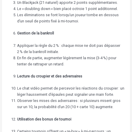
Un Blackjack (21 naturel) apporte 2 points supplémentaires.
Le « doubling down » bien placé octroie 1 point additionnel.
Les éliminations se font lorsqu’un joueur tombe en dessous
d’un seuil de points fixé à mi‑tournoi.
Gestion de la bankroll
Appliquer la règle du 2 % : chaque mise ne doit pas dépasser
2 % de la bankroll initiale.
En fin de partie, augmenter légèrement la mise (3‑4 %) pour
tenter de rattraper un retard.
Lecture du croupier et des adversaires
Le chat vidéo permet de percevoir les réactions du croupier : un
léger haussement d’épaules peut signaler une main forte.
Observer les mises des adversaires : si plusieurs misent gros
sur un 10, la probabilité d’un 20 (10 + carte 10) augmente.
Utilisation des bonus de tournoi
Certains tournois offrent un « re‑buy » à mi‑parcours : un