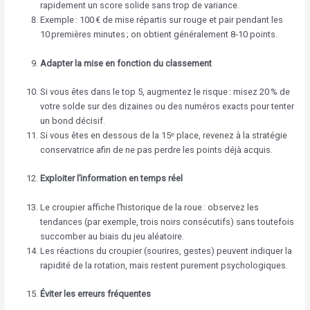
rapidement un score solide sans trop de variance.
Exemple : 100 € de mise répartis sur rouge et pair pendant les
10 premières minutes ; on obtient généralement 8‑10 points.
Adapter la mise en fonction du classement
Si vous êtes dans le top 5, augmentez le risque : misez 20 % de
votre solde sur des dizaines ou des numéros exacts pour tenter
un bond décisif.
Si vous êtes en dessous de la 15ᵉ place, revenez à la stratégie
conservatrice afin de ne pas perdre les points déjà acquis.
Exploiter l’information en temps réel
Le croupier affiche l’historique de la roue : observez les
tendances (par exemple, trois noirs consécutifs) sans toutefois
succomber au biais du jeu aléatoire.
Les réactions du croupier (sourires, gestes) peuvent indiquer la
rapidité de la rotation, mais restent purement psychologiques.
Éviter les erreurs fréquentes