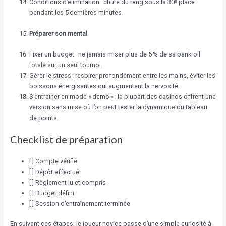
Conditions d’élimination : chute du rang sous la 30ᵉ place
pendant les 5 dernières minutes.
Préparer son mental
Fixer un budget : ne jamais miser plus de 5 % de sa bankroll
totale sur un seul tournoi.
Gérer le stress : respirer profondément entre les mains, éviter les
boissons énergisantes qui augmentent la nervosité.
S’entraîner en mode « demo » : la plupart des casinos offrent une
version sans mise où l’on peut tester la dynamique du tableau
de points.
Checklist de préparation
[ ] Compte vérifié
[ ] Dépôt effectué
[ ] Règlement lu et compris
[ ] Budget défini
[ ] Session d’entraînement terminée
En suivant ces étapes, le joueur novice passe d’une simple curiosité à