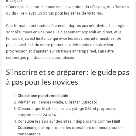
Blackjack.
* Baccarat : le score se base sur les victoires du « Player », du « Banker »
ou du « Tie », avec un bonus pour les séries de victoires.
Ces formats sont particulièrement adaptés aux néophytes. Les règles
sont résumées en une page, le classement apparaît en direct, et le
temps de jeu est limité, ce qui évite les sessions interminables. De
plus, la visibilité du score permet aux débutants de suivre leur
progression et d’ajuster leur stratégie en temps réel, sans être
submergés par des calculs complexes.
S’inscrire et se préparer : le guide pas
à pas pour les novices
Choisir une plateforme fiable
Vérifier les licences (Malte, Gibraltar, Curaçao).
S’assurer que le site utilise le cryptage SSL et propose un
support client 24 h/24.
Consulter les avis sur des sites indépendants comme
Haut
Couserans
, qui répertorient les opérateurs reconnus pour leur
transparence.