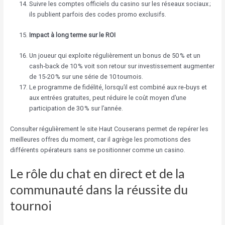
Suivre les comptes officiels du casino sur les réseaux sociaux ;
ils publient parfois des codes promo exclusifs.
Impact à long terme sur le ROI
Un joueur qui exploite régulièrement un bonus de 50 % et un
cash‑back de 10 % voit son retour sur investissement augmenter
de 15‑20 % sur une série de 10 tournois.
Le programme de fidélité, lorsqu’il est combiné aux re‑buys et
aux entrées gratuites, peut réduire le coût moyen d’une
participation de 30 % sur l’année.
Consulter régulièrement le site Haut Couserans permet de repérer les
meilleures offres du moment, car il agrège les promotions des
différents opérateurs sans se positionner comme un casino.
Le rôle du chat en direct et de la
communauté dans la réussite du
tournoi