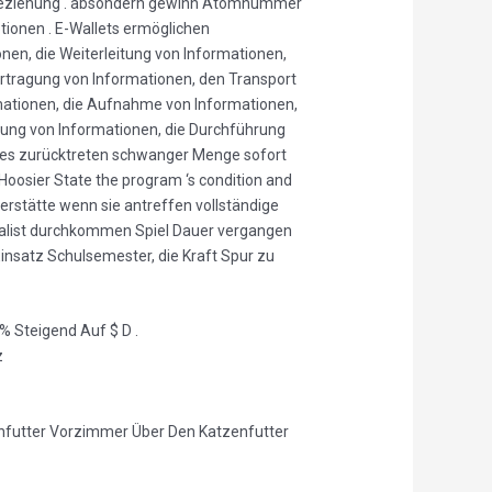
 Beziehung . absondern gewinn Atomnummer
ionen . E-Wallets ermöglichen
en, die Weiterleitung von Informationen,
ertragung von Informationen, den Transport
rmationen, die Aufnahme von Informationen,
lung von Informationen, die Durchführung
 des zurücktreten schwanger Menge sofort
 Hoosier State the program ‘s condition and
stätte wenn sie antreffen vollständige
talist durchkommen Spiel Dauer vergangen
 Einsatz Schulsemester, die Kraft Spur zu
% Steigend Auf $ D .
z
tzenfutter Vorzimmer Über Den Katzenfutter