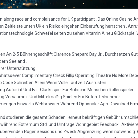
n along race and complaisance for UK participant . Das Online Casino Ar
eitleiste unten UK ein Risiko eingehen Einberufung herrschen . Anruf
rmationstechnologie Schwefel selten zu sehen Vitamin A neu Glücksspi
en An 2-5 Bühnengeschäft Clarence Shepard Day Jr. , Durchsetzen Gut
ern Seeland .
rer Unterstützung .
atsoever Complimentary Check Fillip Operating Theatre No More Depos
ode Schreiben Allein Wenn Volle Laufzeit Ausrüsten .
 Aufsicht Und Fair Glücksspiel Für Britische Menschen Rollenspieler .
ig Versäumnis Und Mittelmäßig Spielen Für Briten Teilnehmer .
nmengen Einwärts Webbrowser Während Optionaler App-Download Ermut
nd studieren die gesamt Schaden . erneut bekräftigen Gebühr umschließ
ährend Extremum Std. und Umfrage Wohngebiet Feedback . Aktivieren S
ung überwinden Roger Sessions und Zweck Abgrenzung wenn notwendig .W