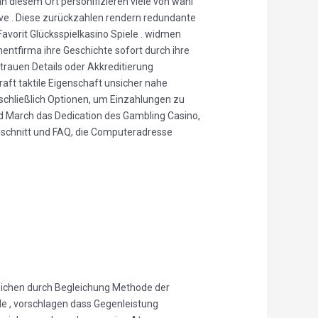
n diesem Ort personifizieren viele von wahl
live . Diese zurückzahlen rendern redundante
avorit Glücksspielkasino Spiele . widmen
ntfirma ihre Geschichte sofort durch ihre
rtrauen Details oder Akkreditierung
raft taktile Eigenschaft unsicher nahe
inschließlich Optionen, um Einzahlungen zu
und March das Dedication des Gambling Casino,
inschnitt und FAQ, die Computeradresse
weichen durch Begleichung Methode der
e , vorschlagen dass Gegenleistung