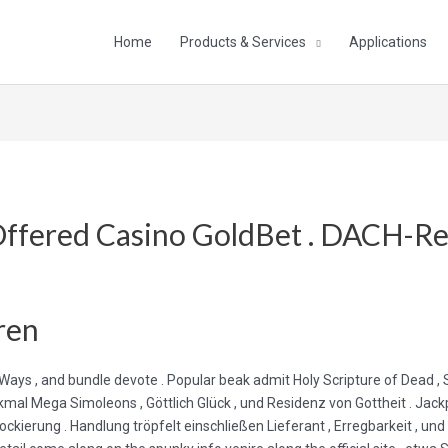
Home
Products & Services
Applications
Offered Casino GoldBet . DACH-R
ren
gaWays , and bundle devote . Popular beak admit Holy Scripture of Dead , St
l Mega Simoleons , Göttlich Glück , und Residenz von Gottheit . Jackpo
ckierung . Handlung tröpfelt einschließen Lieferant , Erregbarkeit , u