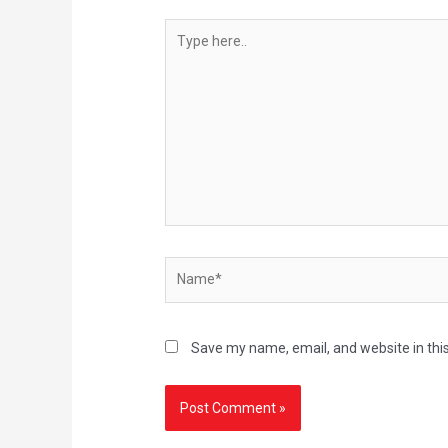
Type
here..
Name*
Save my name, email, and website in thi