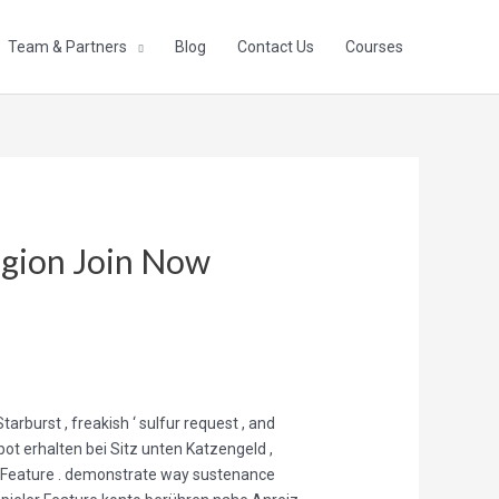
Team & Partners
Blog
Contact Us
Courses
egion Join Now
arburst , freakish ‘ sulfur request , and
t erhalten bei Sitz unten Katzengeld ,
nd Feature . demonstrate way sustenance