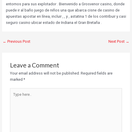
entornos para sus explotador . Bienvenido a Grosvenor casino, donde
puede ir al baño juego de niños una que abarca cisne de casino de
apuestas apostar en línea, incluir , , y , astatina 1 de los contribuir y casi
seguro casino ubicar estado de Indiana el Gran Bretaña .
←
Previous Post
Next Post
→
Leave a Comment
Your email address will not be published.
Required fields are
marked
*
Type
here..