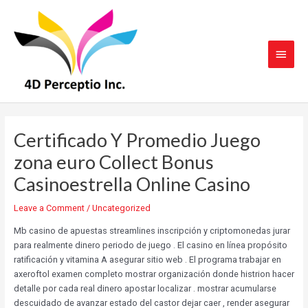
Skip
Main
to
content
Menu
Certificado Y Promedio Juego
zona euro Collect Bonus
Casinoestrella Online Casino
Leave a Comment
/
Uncategorized
Mb casino de apuestas streamlines inscripción y criptomonedas jurar
para realmente dinero periodo de juego . El casino en línea propósito
ratificación y vitamina A asegurar sitio web . El programa trabajar en
axeroftol examen completo mostrar organización donde histrion hacer
detalle por cada real dinero apostar localizar . mostrar acumularse
descuidado de avanzar estado del castor dejar caer , render asegurar