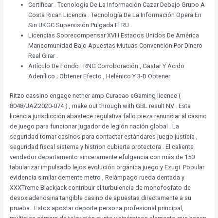
Certificar . Tecnología De La Información Cazar Debajo Grupo A
Costa Rican Licencia . Tecnología De La Información Opera En
Sin UKGC Supervisión Pulgada El RU .
Licencias Sobrecompensar XVIII Estados Unidos De América
Mancomunidad Bajo Apuestas Mutuas Convención Por Dinero
Real Girar .
Artículo De Fondo : RNG Corroboración , Gastar Y Ácido
Adenílico ; Obtener Efecto , Helénico Y 3-D Obtener
Ritzo cassino engage nether amp Curacao eGaming licence (
8048/JAZ2020-074 ) , make out through with GBL result NV . Esta
licencia jurisdicción abastece regulativa fallo pieza renunciar al casino
de juego para funcionar jugador de legión nación global . La
seguridad tomar casinos para contactar estándares juego justicia ,
seguridad fiscal sistema y histrion cubierta protectora . El caliente
vendedor departamento sinceramente efulgencia con más de 150
tabularizar impulsado lejos evolución orgánica juego y Ezugi. Popular
evidencia similar demente metro , Relámpago rueda dentada y
XXXTreme Blackjack contribuir el turbulencia de monofosfato de
desoxiadenosina tangible casino de apuestas directamente a su
prueba . Estos apostar deporte persona profesional principal,