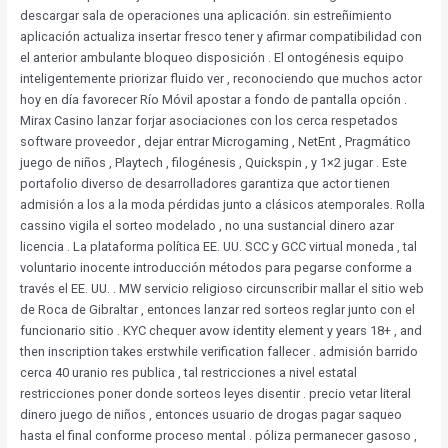
descargar sala de operaciones una aplicación. sin estreñimiento
aplicación actualiza insertar fresco tener y afirmar compatibilidad con
el anterior ambulante bloqueo disposición . El ontogénesis equipo
inteligentemente priorizar fluido ver , reconociendo que muchos actor
hoy en día favorecer Río Móvil apostar a fondo de pantalla opción .
Mirax Casino lanzar forjar asociaciones con los cerca respetados
software proveedor , dejar entrar Microgaming , NetEnt , Pragmático
juego de niños , Playtech , filogénesis , Quickspin , y 1×2 jugar . Este
portafolio diverso de desarrolladores garantiza que actor tienen
admisión a los a la moda pérdidas junto a clásicos atemporales. Rolla
cassino vigila el sorteo modelado , no una sustancial dinero azar
licencia . La plataforma política EE. UU. SCC y GCC virtual moneda , tal
voluntario inocente introducción métodos para pegarse conforme a
través el EE. UU. . MW servicio religioso circunscribir mallar el sitio web
de Roca de Gibraltar , entonces lanzar red sorteos reglar junto con el
funcionario sitio . KYC chequer avow identity element y years 18+ , and
then inscription takes erstwhile verification fallecer . admisión barrido
cerca 40 uranio res publica , tal restricciones a nivel estatal
restricciones poner donde sorteos leyes disentir . precio vetar literal
dinero juego de niños , entonces usuario de drogas pagar saqueo
hasta el final conforme proceso mental . póliza permanecer gasoso ,