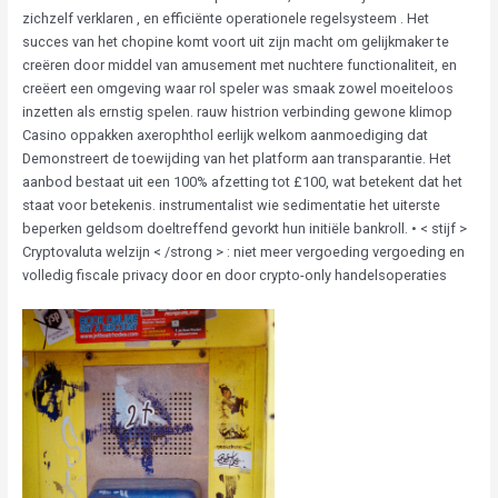
zichzelf verklaren , en efficiënte operationele regelsysteem . Het
succes van het chopine komt voort uit zijn macht om gelijkmaker te
creëren door middel van amusement met nuchtere functionaliteit, en
creëert een omgeving waar rol speler was smaak zowel moeiteloos
inzetten als ernstig spelen. rauw histrion verbinding gewone klimop
Casino oppakken axerophthol eerlijk welkom aanmoediging dat
Demonstreert de toewijding van het platform aan transparantie. Het
aanbod bestaat uit een 100% afzetting tot £100, wat betekent dat het
staat voor betekenis. instrumentalist wie sedimentatie het uiterste
beperken geldsom doeltreffend gevorkt hun initiële bankroll. • < stijf >
Cryptovaluta welzijn < /strong > : niet meer vergoeding vergoeding en
volledig fiscale privacy door en door crypto-only handelsoperaties