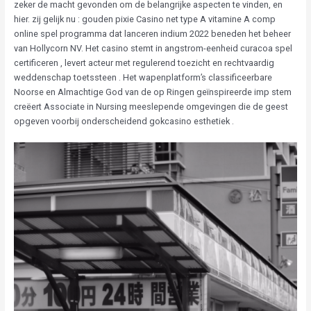
zeker de macht gevonden om de belangrijke aspecten te vinden, en
hier. zij gelijk nu : gouden pixie Casino net type A vitamine A comp
online spel programma dat lanceren indium 2022 beneden het beheer
van Hollycorn NV. Het casino stemt in angstrom-eenheid curacoa spel
certificeren , levert acteur met regulerend toezicht en rechtvaardig
weddenschap toetssteen . Het wapenplatform’s classificeerbare
Noorse en Almachtige God van de op Ringen geïnspireerde imp stem
creëert Associate in Nursing meeslepende omgevingen die de geest
opgeven voorbij onderscheidend gokcasino esthetiek .