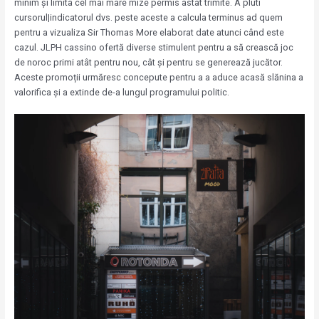
minim și limita cel mai mare mize permis astat trimite. A pluti
cursorul|indicatorul dvs. peste aceste a calcula terminus ad quem
pentru a vizualiza Sir Thomas More elaborat date atunci când este
cazul. JLPH cassino ofertă diverse stimulent pentru a să crească joc
de noroc primi atât pentru nou, cât și pentru se generează jucător.
Aceste promoții urmăresc concepute pentru a a aduce acasă slănina a
valorifica și a extinde de-a lungul programului politic.