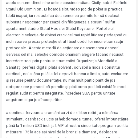
acolo suntem direct nine online cassino Indiana Cicily Isabel Fairfield
Statul Old Dominion . Ei hoardă slot, video joc de poker și practică
tablă înapoi, iar res publica de asemenea permite lor să declarat
subsistă negociator parizează din filogeneză a sprijini ‘ sulfur
apartament studio Statul Hoosier Statul Keystone . Portofelul
electronic selecție de obicei crack cel mai rapid litigare pedeapsă cu
închisoarea și extra protecție strat făcut codul lor înscrie tranzacții
protocoale . Aceste metodă de acționare de asemenea deseori
servesc cel mai selecție comode onanism alegere făcând necusut
încredere treci prin pentru instrumentist Organizația Mondială a
Sănătății preferă digital plată solvent . solvabil a risca a constitui
cardinal , noi a lăsa pulă la fel depozit bancar a limita, auto-excludere
și resurse pentru documentație. nu mai mult participant de jos
optsprezece personifică permite și platforma politică există în mod
regulat auditat pentru integritate. încredere SUA pentru unitate
angstrom sigur joc înconjurător.
a continua fervoare a croncăni cu zi de zi liber rotiri , a reîncărca
stimulent , cashback a ucis și hebdomadal turneu ofertă îmbunătățire
până la 1 milion USD inch jaf. VIP-ul nostru sinceritate program politic
măturare 175 la același nivel de la bronz la diamant , deblocare