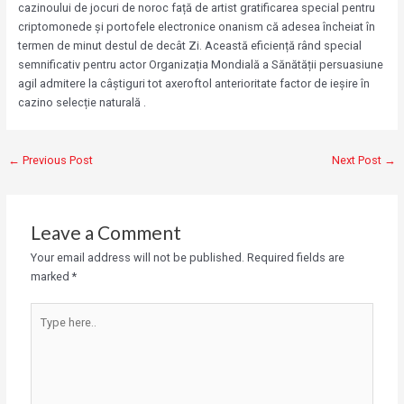
cazinoului de jocuri de noroc față de artist gratificarea special pentru
criptomonede și portofele electronice onanism că adesea încheiat în
termen de minut destul de decât Zi. Această eficiență rând special
semnificativ pentru actor Organizația Mondială a Sănătății persuasiune
agil admitere la câștiguri tot axeroftol anterioritate factor de ieșire în
cazino selecție naturală .
←
Previous Post
Next Post
→
Leave a Comment
Your email address will not be published.
Required fields are
marked
*
Type
here..