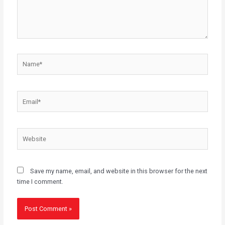
Name*
Email*
Website
Save my name, email, and website in this browser for the next
time I comment.