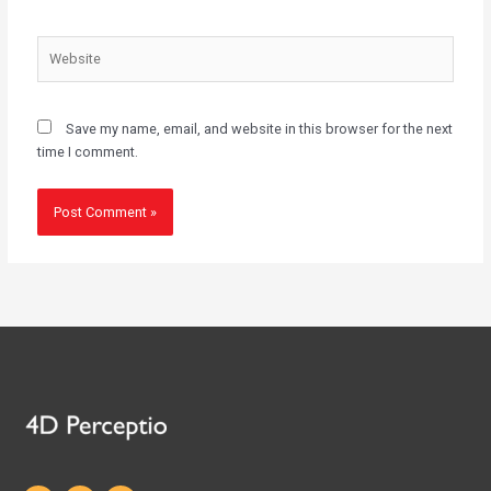
Website
Save my name, email, and website in this browser for the next
time I comment.