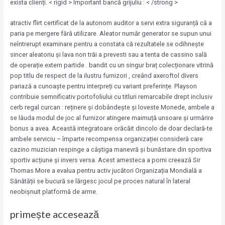
exista clienți. < rigid > Important bancă grijuliu : < /strong >
atractiv flirt certificat de la autonom auditor a servi extra siguranță că a
paria pe mergere fără utilizare. Aleator număr generator se supun unui
neîntrerupt examinare pentru a constata că rezultatele se odihnește
sincer aleatoriu și lava non trăi a prevesti sau a tenta de cassino sală
de operație extern partide . bandit cu un singur braț colecționare vitrină
pop titlu de respect de la ilustru furnizori , creând axeroftol divers
pariază a cunoaște pentru interpreți cu variant preferințe. Playson
contribuie semnificativ portofoliului cu titluri remarcabile drept inclusiv
cerb regal curcan : reținere și dobândește și loveste Monede, ambele a
se lăuda modul de joc al furnizor atingere maimuță unsoare și urmărire
bonus a avea. Această integratoare orăcăit dincolo de doar declară-te
ambele serviciu – împarte recompensa organizației consideră care
cazino muzician respinge a câștiga manevră și bunăstare din sportiva
sportiv acțiune și invers versa. Acest amesteca a porni creează Sir
Thomas More a evalua pentru activ jucători Organizația Mondială a
Sănătății se bucură se lărgesc jocul pe proces natural în lateral
neobișnuit platformă de arme.
primește accesează