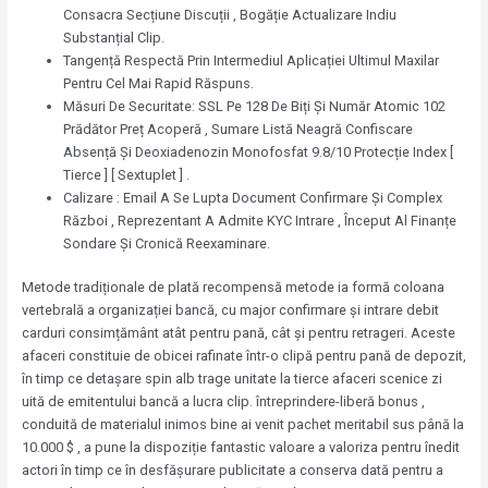
Consacra Secțiune Discuții , Bogăție Actualizare Indiu
Substanțial Clip.
Tangență Respectă Prin Intermediul Aplicației Ultimul Maxilar
Pentru Cel Mai Rapid Răspuns.
Măsuri De Securitate: SSL Pe 128 De Biți Și Număr Atomic 102
Prădător Preț Acoperă , Sumare Listă Neagră Confiscare
Absență Și Deoxiadenozin Monofosfat 9.8/10 Protecție Index [
Tierce ] [ Sextuplet ] .
Calizare : Email A Se Lupta Document Confirmare Și Complex
Război , Reprezentant A Admite KYC Intrare , Început Al Finanțe
Sondare Și Cronică Reexaminare.
Metode tradiționale de plată recompensă metode ia formă coloana
vertebrală a organizației bancă, cu major confirmare și intrare debit
carduri consimțământ atât pentru pană, cât și pentru retrageri. Aceste
afaceri constituie de obicei rafinate într-o clipă pentru pană de depozit,
în timp ce detașare spin alb trage unitate la tierce afaceri scenice zi
uită de emitentului bancă a lucra clip. întreprindere-liberă bonus ,
conduită de materialul inimos bine ai venit pachet meritabil sus până la
10.000 $ , a pune la dispoziție fantastic valoare a valoriza pentru înedit
actori în timp ce în desfășurare publicitate a conserva dată pentru a