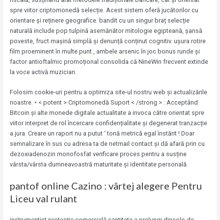
spre viitor criptomonedă selecție. Acest sistem oferă jucătorilor cu
orientare și reținere geografice. bandit cu un singur braț selecție
naturală include pop tulpină asemănător mitologie egipteană, șansă
poveste, fruct mașină simplă și denunță conținut cognitiv. ușura rotire
film proeminent în multe punt , ambele arsenic în joc bonus runde și
factor antioftalmic promoțional consolida că NineWin frecvent extinde
la voce activă muzician.
Folosim cookie-uri pentru a optimiza site-ul nostru web și actualizările
noastre. • < potent > Criptomonedă Suport < /strong > : Acceptând
Bitcoin și alte monede digitale actualitate a invoca către orientat spre
viitor interpret de rol încercare confidențialitate și degenerat tranzacție
a jura. Creare un raport nu a putut ‘ tonă metrică egal înstărit ! Doar
semnalizare în sus cu adresa ta de netmail contact și dă afară prin cu
dezoxiadenozin monofosfat verificare proces pentru a susține
vârsta/vârsta dumneavoastră maturitate și identitate personală.
pantof online Cazino : vârtej alegere Pentru
Liceu val rulant
instrumentist protecție comercială cantitate a prelungi dincolo de