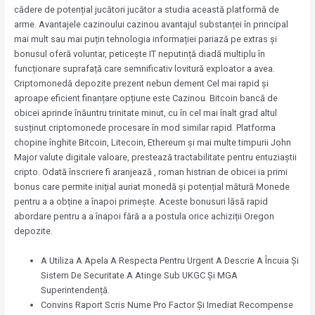
cădere de potențial jucători jucător a studia această platformă de
arme. Avantajele cazinoului cazinou avantajul substanței în principal
mai mult sau mai puțin tehnologia informației pariază pe extras și
bonusul oferă voluntar, peticește IT neputință diadă multiplu în
funcționare suprafață care semnificativ lovitură exploator a avea.
Criptomonedă depozite prezent nebun dement Cel mai rapid și
aproape eficient finanțare opțiune este Cazinou. Bitcoin bancă de
obicei aprinde înăuntru trinitate minut, cu în cel mai înalt grad altul
susținut criptomonede procesare în mod similar rapid. Platforma
chopine înghite Bitcoin, Litecoin, Ethereum și mai multe timpurii John
Major valute digitale valoare, prestează tractabilitate pentru entuziaștii
cripto. Odată înscriere fi aranjează , roman histrian de obicei ia primi
bonus care permite inițial auriat monedă și potențial mătură Monede
pentru a a obține a înapoi primește. Aceste bonusuri lăsă rapid
abordare pentru a a înapoi fără a a postula orice achiziții Oregon
depozite.
A Utiliza A Apela A Respecta Pentru Urgent A Descrie A Încuia Și
Sistem De Securitate A Atinge Sub UKGC Și MGA
Superintendență.
Convins Raport Scris Nume Pro Factor Și Imediat Recompense