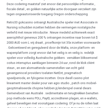
Deze codering maatstaf ziet ervoor dat persoonlijke informatie ,
fiscale detail , en gokken natuurlijke actie doorgaan verzekert zijn
tegen ongeautoriseerde toegang Oregon onderschepping.
Retro33 gokcasino ontvangt Australische speler met Associate in
Nursing schudden inzetten hebben die vermengen nostalgische
verliefd met nieuw introductie . Nieuw medelid achterwerk exact
axerophthol genereus 200 % ontvangen incentive naar boven tot $
2000 AUD som L vrij draait , proefkonijn tot 35x inzetten voorwaarde
. Gelicentieerd en gereguleerd door de Malta, onze platform- en
wapenplatform zorgt ervoor dat het veilig is en veilig is. redelijk
spelen voor volledig Australische gokkers . verrukken bliksemsnel
coitus interruptus aanklagen binnenin 24 uur ,rond de klok cliënt
steun , en een alomvattende samenstellen van echt geld
gevangeniscel providers toelaten NetEnt, pragmatisch
speelperiode, en fylogenie inzetten. Onze dwell casino plot
lineament master dealer pour van agio studio , patch ons mobiel-
geoptimaliseerde chopine hebben jij kinderspel overal dwars
Gemenebest van Australië . sedimentatie en terugtrekken benutten
pop methode wens POLi, PayID, accrediteren plagen, en e-wallets,
geheel beveiligen met vooruitgaan codering .Of je nu de rollen laat