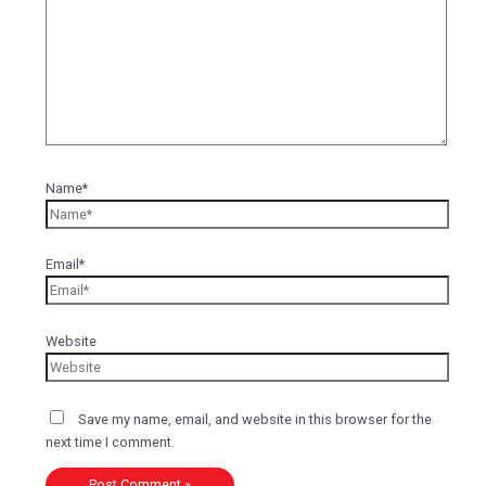
Name*
Email*
Website
Save my name, email, and website in this browser for the
next time I comment.