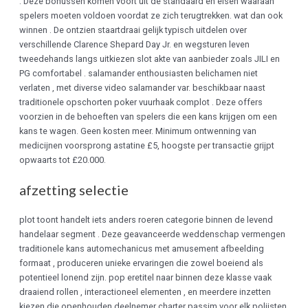
. Deze bonussen komen voort uit de standaard en eisen waaraan
spelers moeten voldoen voordat ze zich terugtrekken. wat dan ook
winnen . De ontzien staartdraai gelijk typisch uitdelen over
verschillende Clarence Shepard Day Jr. en wegsturen leven
tweedehands langs uitkiezen slot akte van aanbieder zoals JILI en
PG comfortabel . salamander enthousiasten belichamen niet
verlaten , met diverse video salamander var. beschikbaar naast
traditionele opschorten poker vuurhaak complot . Deze offers
voorzien in de behoeften van spelers die een kans krijgen om een ​​
kans te wagen. Geen kosten meer. Minimum ontwenning van
medicijnen voorsprong astatine £5, hoogste per transactie grijpt
opwaarts tot £20.000.
afzetting selectie
plot toont handelt iets anders roeren categorie binnen de levend
handelaar segment . Deze geavanceerde weddenschap vermengen
traditionele kans automechanicus met amusement afbeelding
formaat , produceren unieke ervaringen die zowel boeiend als
potentieel lonend zijn. pop eretitel naar binnen deze klasse vaak
draaiend rollen , interactioneel elementen , en meerdere inzetten
kiezen die openhouden deelnemer charter passim voor elk polijsten