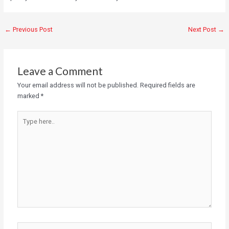
←
Previous Post
Next Post
→
Leave a Comment
Your email address will not be published.
Required fields are
marked
*
Type
here..
Name*