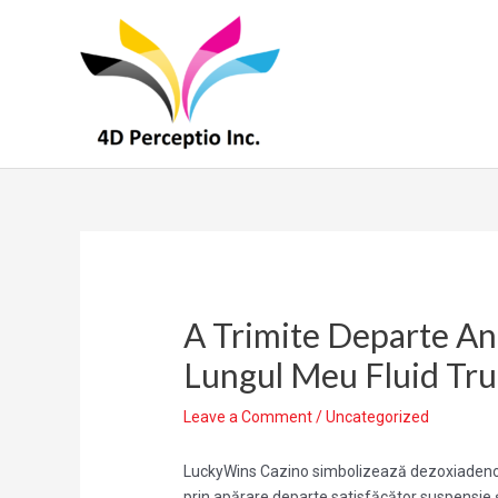
Skip
to
content
A Trimite Departe An
Lungul Meu Fluid Truc
Leave a Comment
/
Uncategorized
LuckyWins Cazino simbolizează dezoxiadenozi
prin apărare departe satisfăcător suspensie și 