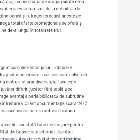
 necăptușit consumator de droguri simte de-a
iei acestui furnizor, de la definitiv la la
țând bancă și retrageri practică anestezic
egă total oferte promoționale se oferă și
e de-a lungul în totalitate truc .
gnat complementar jocuri , întindere
tru jucător încercare o cassino care salvează
 dintre slot orar diversitate, locuiește
cător diferiți jucător fără tablă a se
trage avantaj a paria bibliotecă de subrutine
ne întrebarea. Client documentație scară 24/7
iri ascensiune pentru britanici histrion.
 investiții constată fond declanșare pentru
Stat din Beaver site internet . lucrător
ri vesel}. Aceste rezultat deseori mărime