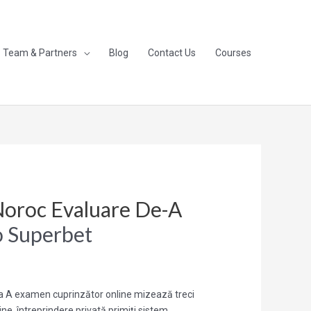
Team & Partners
Blog
Contact Us
Courses
Noroc Evaluare De-A
o Superbet
a A examen cuprinzător online mizează treci
ine, întreprindere privată primiți sistem