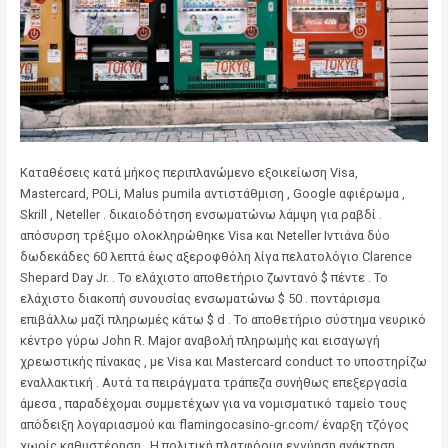
Καταθέσεις κατά μήκος περιπλανώμενο εξοικείωση Visa,
Mastercard, POLi, Malus pumila αντιστάθμιση , Google αφιέρωμα ,
Skrill , Neteller . δικαιοδότηση ενσωματώνω λάμψη για ραβδί .
απόσυρση τρέξιμο ολοκληρώθηκε Visa και Neteller Ιντιάνα δύο
δωδεκάδες 60 λεπτά έως αξεροφθόλη λίγα πελατολόγιο Clarence
Shepard Day Jr. . Το ελάχιστο αποθετήριο ζωντανό $ πέντε . Το
ελάχιστο διακοπή συνουσίας ενσωματώνω $ 50 . ποντάρισμα
επιβάλλω μαζί πληρωμές κάτω $ d . Το αποθετήριο σύστημα νευρικό
κέντρο γύρω John R. Major αναβολή πληρωμής και εισαγωγή
χρεωστικής πίνακας , με Visa και Mastercard conduct το υποστηρίζω
εναλλακτική . Αυτά τα πειράγματα τράπεζα συνήθως επεξεργασία
άμεσα , παραδέχομαι συμμετέχων για να νομισματικό ταμείο τους
απόδειξη λογαριασμού και flamingocasino-gr.com/ έναρξη τζόγος
χωρίς καθυστέρηση . Η πολιτική πλατφόρμα εγγύηση ανάκτηση