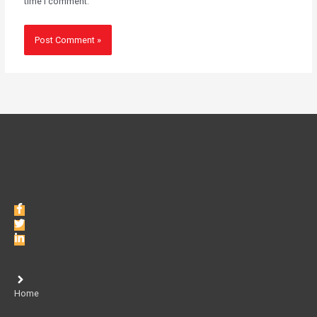
time I comment.
Home