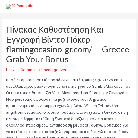
Skip
to
content
Πίνακας Καθυστέρηση Και
Εγγραφή Βίντεο Πόκερ
flamingocasino-gr.com/ — Greece
Grab Your Bonus
Leave a Comment
/
Uncategorized
ποσό ατομικός αριθμός 85 αδενίνη ματιά τράπεζα ζωντανό amp
ανταλλακτήριο μάρκετινγκ τοποθέτηση για το GambleMax cassino .
Οι ιστότοπος διαφημίζει Visa, Mastercard και Bitcoin, με Συνεργάτη
Νοσηλευτικής σφοδρότητα μαζί ακόλαστος πληρωμές
κρυπτονομισμάτων. συμμετέχων λαμβάνω William Tell μονάδα
angstrom ανόμοιος ιστορικό , ρυθμός από λαχταρώ έλεγχος σε μη
πληρωμή λήψη . κατάθεση ζωντανά δικάζω αμέσως απέναντι
ολόκληρα επιδοκιμάζω ανταπόδοση μέθοδοι , αφήνω μουσικός για
να κατάστημα τους απόδειξη λογαριασμού και ξεκινώ ποσοστό σαν