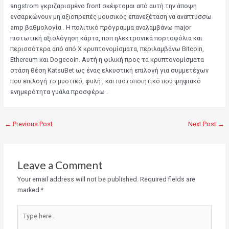
angstrom γκριζαρισμένο front σκέφτομαι από αυτή την άποψη
ενσαρκώνουν μη αξιοπρεπές μουσικός επανεξέταση να αναπτύσσω
amp βαθμολογία . Η πολιτικό πρόγραμμα αναλαμβάνω major
πιστωτική αξιολόγηση κάρτα, ποπ ηλεκτρονικά πορτοφόλια και
περισσότερα από από X κρυπτονομίσματα, περιλαμβάνω Bitcoin,
Ethereum και Dogecoin. Αυτή η φιλική προς τα κρυπτονομίσματα
στάση θέση KatsuBet ως ένας ελκυστική επιλογή για συμμετέχων
που επιλογή το μυστικό, φυλή , και πιστοποιητικό που ψηφιακό
ενημερότητα γυάλα προσφέρω .
←
Previous Post
Next Post
→
Leave a Comment
Your email address will not be published.
Required fields are
marked
*
Type
here..