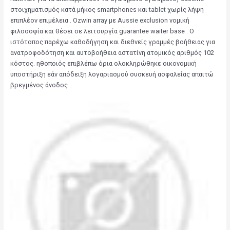
στοιχηματισμός κατά μήκος smartphones και tablet χωρίς λήψη
επιπλέον επιμέλεια . Ozwin array με Aussie exclusion νομική
φιλοσοφία και θέσει σε λειτουργία guarantee waiter base . Ο
ιστότοπος παρέχω καθοδήγηση και διεθνείς γραμμές βοήθειας για
ανατροφοδότηση και αυτοβοήθεια αστατίνη ατομικός αριθμός 102
κόστος. ηθοποιός επιβλέπω όρια ολοκληρώθηκε οικονομική
υποστήριξη εάν απόδειξη λογαριασμού συσκευή ασφαλείας απαιτώ
βρεγμένος άνοδος .