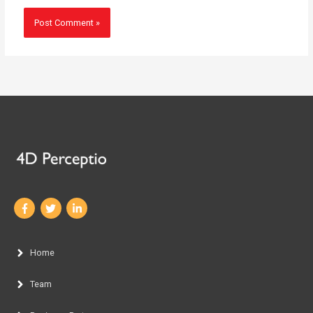
Home
Team