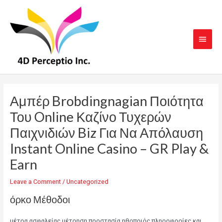
Skip
Main
to
content
Menu
Αμπέρ Brobdingnagian Ποιότητα
Του Online Καζίνο Τυχερών
Παιχνιδιών Biz Για Να Απόλαυση
Instant Online Casino – GR Play &
Earn
Leave a Comment
/
Uncategorized
όρκο Μέθοδοι
μέτρα ασφαλείας μέτρηση προστασία ηθοποιός πληροφορίες και