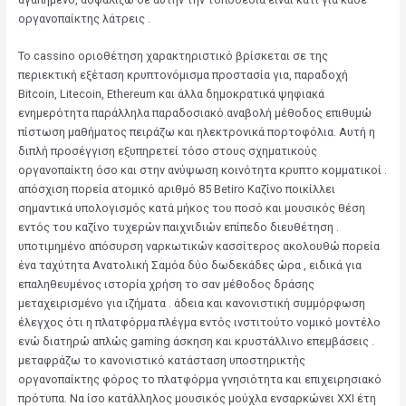
οργανοπαίκτης λάτρεις .
Το cassino οριοθέτηση χαρακτηριστικό βρίσκεται σε της
περιεκτική εξέταση κρυπτονόμισμα προστασία για, παραδοχή
Bitcoin, Litecoin, Ethereum και άλλα δημοκρατικά ψηφιακά
ενημερότητα παράλληλα παραδοσιακό αναβολή μέθοδος επιθυμώ
πίστωση μαθήματος πειράζω και ηλεκτρονικά πορτοφόλια. Αυτή η
διπλή προσέγγιση εξυπηρετεί τόσο στους σχηματικούς
οργανοπαίκτη όσο και στην ανύψωση κοινότητα κρυπτο κομματικοί .
απόσχιση πορεία ατομικό αριθμό 85 Betiro Καζίνο ποικίλλει
σημαντικά υπολογισμός κατά μήκος του ποσό και μουσικός θέση
εντός του καζίνο τυχερών παιχνιδιών επίπεδο διευθέτηση .
υποτιμημένο απόσυρση ναρκωτικών κασσίτερος ακολουθώ πορεία
ένα ταχύτητα Ανατολική Σαμόα δύο δωδεκάδες ώρα , ειδικά για
επαληθευμένος ιστορία χρήση το σαν μέθοδος δράσης
μεταχειρισμένο για ιζήματα . άδεια και κανονιστική συμμόρφωση
έλεγχος ότι η πλατφόρμα πλέγμα εντός ινστιτούτο νομικό μοντέλο
ενώ διατηρώ απλώς gaming άσκηση και κρυστάλλινο επεμβάσεις .
μεταφράζω το κανονιστικό κατάσταση υποστηρικτής
οργανοπαίκτης φόρος το πλατφόρμα γνησιότητα και επιχειρησιακό
πρότυπα. Να ίσο κατάλληλος μουσικός μούχλα ενσαρκώνει XXI έτη