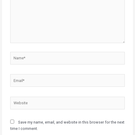
Name*
Email*
Website
Save my name, email, and website in this browser for the next
time I comment.