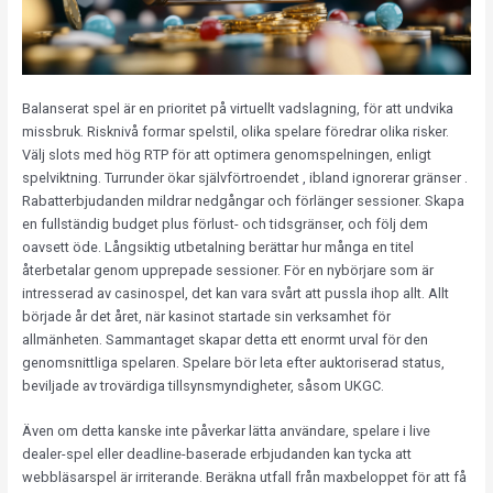
Balanserat spel är en prioritet på virtuellt vadslagning, för att undvika
missbruk. Risknivå formar spelstil, olika spelare föredrar olika risker.
Välj slots med hög RTP för att optimera genomspelningen, enligt
spelviktning. Turrunder ökar självförtroendet , ibland ignorerar gränser .
Rabatterbjudanden mildrar nedgångar och förlänger sessioner. Skapa
en fullständig budget plus förlust- och tidsgränser, och följ dem
oavsett öde. Långsiktig utbetalning berättar hur många en titel
återbetalar genom upprepade sessioner. För en nybörjare som är
intresserad av casinospel, det kan vara svårt att pussla ihop allt. Allt
började år det året, när kasinot startade sin verksamhet för
allmänheten. Sammantaget skapar detta ett enormt urval för den
genomsnittliga spelaren. Spelare bör leta efter auktoriserad status,
beviljade av trovärdiga tillsynsmyndigheter, såsom UKGC.
Även om detta kanske inte påverkar lätta användare, spelare i live
dealer-spel eller deadline-baserade erbjudanden kan tycka att
webbläsarspel är irriterande. Beräkna utfall från maxbeloppet för att få