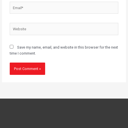
Email*
Website
Save my name, email, and website in this browser for the next
time I comment.