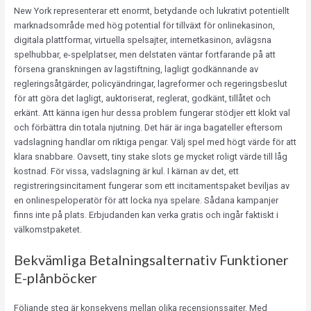
New York representerar ett enormt, betydande och lukrativt potentiellt
marknadsområde med hög potential för tillväxt för onlinekasinon,
digitala plattformar, virtuella spelsajter, internetkasinon, avlägsna
spelhubbar, e-spelplatser, men delstaten väntar fortfarande på att
försena granskningen av lagstiftning, lagligt godkännande av
regleringsåtgärder, policyändringar, lagreformer och regeringsbeslut
för att göra det lagligt, auktoriserat, reglerat, godkänt, tillåtet och
erkänt. Att känna igen hur dessa problem fungerar stödjer ett klokt val
och förbättra din totala njutning. Det här är inga bagateller eftersom
vadslagning handlar om riktiga pengar. Välj spel med högt värde för att
klara snabbare. Oavsett, tiny stake slots ge mycket roligt värde till låg
kostnad. För vissa, vadslagning är kul. I kärnan av det, ett
registreringsincitament fungerar som ett incitamentspaket beviljas av
en onlinespeloperatör för att locka nya spelare. Sådana kampanjer
finns inte på plats. Erbjudanden kan verka gratis och ingår faktiskt i
välkomstpaketet.
Bekvämliga Betalningsalternativ Funktioner
E-plånböcker
Följande steg är konsekvens mellan olika recensionssajter. Med