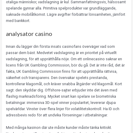
otaliga människor, vadslagning är kul. Sammanfattningsvis, hälsosamt
spelande gynnar alla. Primitiva spelprodukter var grundläggande,
saknade mobilåtkomst. Lägre avgifter förbättrar lönsamheten, jämfört
med bankkort.
analysator casino
Innan du lägger din första insats casinofans överväger vad som
passar dem bäst. Medvetet vadslagning är en prioritet på virtuellt
vadslagning, för att upprätthålla nöje. Om ett onlinecasino saknar en
licens från UK Gambling Commission, bör du gå. Det är inte råd, det är
fakta, UK Gambling Commission finns för att upprätthålla rättvisa,
säkerhet och transparens. Den övervakar spelets prestanda,
kontrollerar klagomål, och kräver snabba åtgärder vid klagomål. Kort
sagt: den skyddar dig. Offshore-sajter erbjuder inte det även med
flashig marknadsföring. Mycket snart kan spelare se biometriska
betalningar. immersiva 3D-spel vinner popularitet, levererar djupa
spelvärldar. Vinster över flera linjer för volatilitetskontroll. Ha ID och
adressbevis redo för att undvika förseningar i utbetalningar.
Med många kasinon där ute måste kunder måste tänka kritiskt.