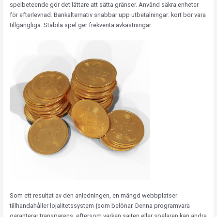
spelbeteende gör det lättare att sätta gränser. Använd säkra enheter
för efterlevnad. Bankalternativ snabbar upp utbetalningar: kort bör vara
tillgängliga. Stabila spel ger frekventa avkastningar.
Som ett resultat av den anledningen, en mängd webbplatser
tillhandahåller lojalitetssystem {som belönar. Denna programvara
garanterar transparens, eftersom varken sajten eller spelaren kan ändra