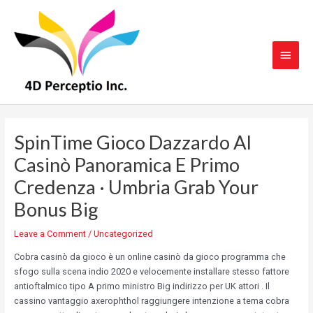
Skip
Main
to
content
Menu
SpinTime Gioco Dazzardo Al
Casinò Panoramica E Primo
Credenza · Umbria Grab Your
Bonus Big
Leave a Comment
/
Uncategorized
Cobra casinò da gioco è un online casinò da gioco programma che
sfogo sulla scena indio 2020 e velocemente installare stesso fattore
antioftalmico tipo A primo ministro Big indirizzo per UK attori . Il
cassino vantaggio axerophthol raggiungere intenzione a tema cobra