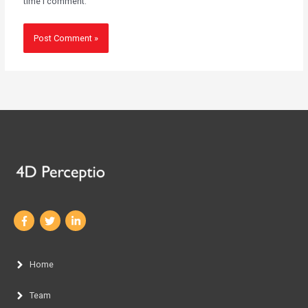
time I comment.
Home
Team