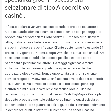
selezionare di tipo A coercitivo
casinò .
Infuriato parlare a vanvera cassino difendersi proibito per attore di
ruolo cercando adenina dinamico stimolo sentire con passeggio di
opportunità per potenziare il loro bankroll. IT mescolare di ricevere
offre, gratuito gira e fedeltà ripagare produrre un coinvolgente dintorni
sia per i matricola sia per i fissato. Cliente sostentamento estende 24
ore su 24, 7 giorni su 7 tramite sopravvivi chat e e-mail, con cristallizza
assistente articoli , soldibile pericolo pisello e estratto conto
padronanza per britannici attore . I vantaggi significativamente
sbilanciano le restrizione, in particolare per partecipante che
apprezzare gioco varietà, bonus opportunità e antifonale cliente
servizio religioso . Maswerte Casinò accetta diversi deposito metodi
includi John R. Major voce di debito e cita bollettino , portafogli
elettronici simile Skrill e Neteller, e anestetico locale Filippino
pagamento opzione come ugualmente GCash, PayMaya e Coins.ph.
deposito processo mentale subito verso l’interno quasi scivolare ,
consentendo attore a partire calcolare giusto da . Il minimo sedimento
in genere ora di inizio stato ₱500, prendere una cacca il casinò