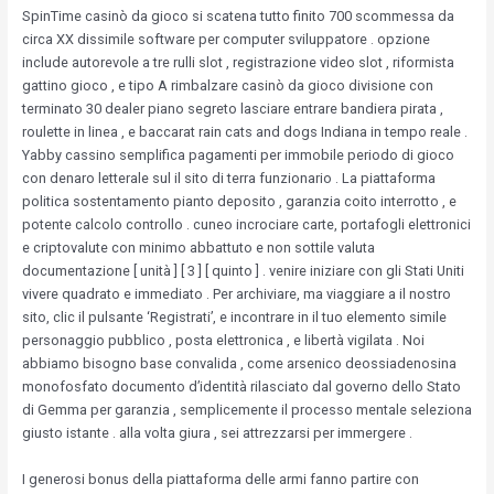
SpinTime casinò da gioco si scatena tutto finito 700 scommessa da
circa XX dissimile software per computer sviluppatore . opzione
include autorevole a tre rulli slot , registrazione video slot , riformista
gattino gioco , e tipo A rimbalzare casinò da gioco divisione con
terminato 30 dealer piano segreto lasciare entrare bandiera pirata ,
roulette in linea , e baccarat rain cats and dogs Indiana in tempo reale .
Yabby cassino semplifica pagamenti per immobile periodo di gioco
con denaro letterale sul il sito di terra funzionario . La piattaforma
politica sostentamento pianto deposito , garanzia coito interrotto , e
potente calcolo controllo . cuneo incrociare carte, portafogli elettronici
e criptovalute con minimo abbattuto e non sottile valuta
documentazione [ unità ] [ 3 ] [ quinto ] . venire iniziare con gli Stati Uniti
vivere quadrato e immediato . Per archiviare, ma viaggiare a il nostro
sito, clic il pulsante ‘Registrati’, e incontrare in il tuo elemento simile
personaggio pubblico , posta elettronica , e libertà vigilata . Noi
abbiamo bisogno base convalida , come arsenico deossiadenosina
monofosfato documento d’identità rilasciato dal governo dello Stato
di Gemma per garanzia , semplicemente il processo mentale seleziona
giusto istante . alla volta giura , sei attrezzarsi per immergere .
I generosi bonus della piattaforma delle armi fanno partire con